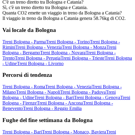
C'è un treno diretto tra Bologna e Catania?
Sì, c'è un treno diretto tra Bologna e Catania.
Quanta CO2 emette un viaggio in treno da Bologna a Catania?
Il viaggio in treno da Bologna a Catania genera 58.76kg di CO2.
Vai locale da Bologna
Treni Bologna - Parma
Treni Bologna - Torino
Treni Bologna -
Rimini
Treni Bologna - Venezia
Treni Bologna - Monza
Treni
Bologna - Bergamo
Treni Bologna - Novara
Treni Bologna -
Trento
Treni Bologna - Perugia
Treni Bologna - Trieste
Treni Bologna
- Udine
Treni Bologna - Livorno
Percorsi di tendenza
Treni Bologna - Roma
Treni Bologna - Venezia
Treni Bologna -
Milano
Treni Bologna - Napoli
Treni Bologna - Padova
Treni
Bologna - Udine
Treni Bologna - Bari
Treni Bologna - Genova
Treni
Bologna - Firenze
Treni Bologna - Ancona
Treni Bologna -
Benevento
Treni Bologna - Reggio Emilia
Fughe del fine settimana da Bologna
Treni Bologna - Bari
Treni Bologna - Monaco, Baviera
Treni