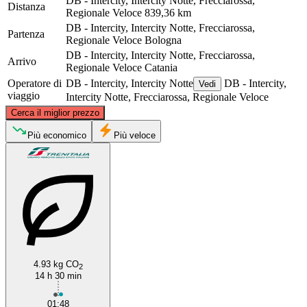
DB - Intercity, Intercity Notte, Frecciarossa,
Distanza
Regionale Veloce
839,36 km
DB - Intercity, Intercity Notte, Frecciarossa,
Partenza
Regionale Veloce
Bologna
DB - Intercity, Intercity Notte, Frecciarossa,
Arrivo
Regionale Veloce
Catania
Operatore di
DB - Intercity, Intercity Notte
DB - Intercity,
Vedi
viaggio
Intercity Notte, Frecciarossa, Regionale Veloce
©
CARTO
, ©
OpenStreetMap
contributors
Cerca il miglior prezzo
Bologna
Più economico
Più veloce
4.93 kg CO
2
Catania
14 h 30 min
01:48