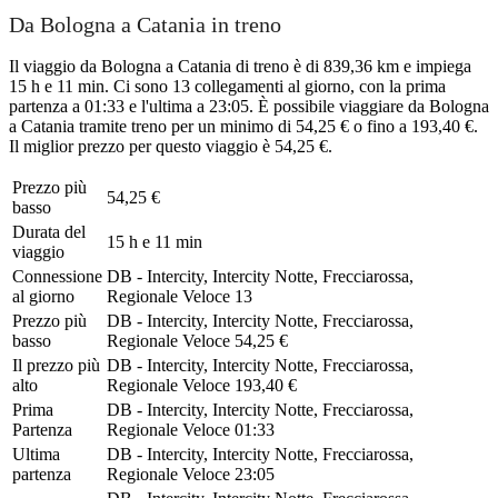
Da Bologna a Catania in treno
Il viaggio da Bologna a Catania di treno è di 839,36 km e impiega
15 h e 11 min. Ci sono 13 collegamenti al giorno, con la prima
partenza a 01:33 e l'ultima a 23:05. È possibile viaggiare da Bologna
a Catania tramite treno per un minimo di 54,25 € o fino a 193,40 €.
Il miglior prezzo per questo viaggio è 54,25 €.
Prezzo più
54,25 €
basso
Durata del
15 h e 11 min
viaggio
Connessione
DB - Intercity, Intercity Notte, Frecciarossa,
al giorno
Regionale Veloce
13
Prezzo più
DB - Intercity, Intercity Notte, Frecciarossa,
basso
Regionale Veloce
54,25 €
Il prezzo più
DB - Intercity, Intercity Notte, Frecciarossa,
alto
Regionale Veloce
193,40 €
Prima
DB - Intercity, Intercity Notte, Frecciarossa,
Partenza
Regionale Veloce
01:33
Ultima
DB - Intercity, Intercity Notte, Frecciarossa,
partenza
Regionale Veloce
23:05