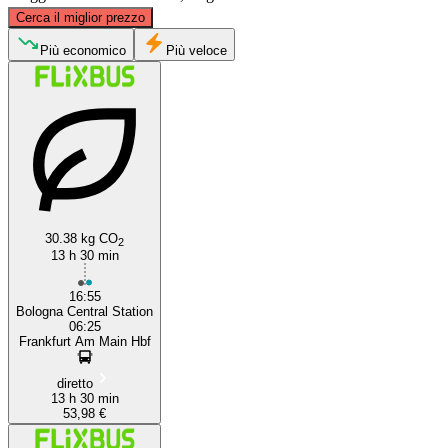
©
CARTO
, ©
OpenStreetMap
contributors
Cerca il miglior prezzo
Frankfurt
Più economico
Più veloce
30.38 kg CO
2
Bologna
13 h 30 min
16:55
Bologna Central Station
06:25
Frankfurt Am Main Hbf
diretto
13 h 30 min
53,98 €