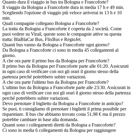
Quanto dura il viaggio in bus tra Bologna e Francoforte?
Il viaggio da Bologna a Francoforte dura in media 17 h e 49 min.
Scegliendo l'opzione di viaggio più veloce arriverai in 13 h e 10
min.
Quali compagnie collegano Bologna a Francoforte?
La tratta da Bologna a Francoforte è coperta da 2 società. Come
puoi vedere su Virail, queste sono le compagnie attive su questa
tratta: BlaBlaCar Bus, FlixBus e RegioJet.
Quanti bus vanno da Bologna a Francoforte ogni giorno?
Da Bologna a Francoforte ci sono in media 45 collegamenti al
giorno.
A che ora parte il primo bus da Bologna per Francoforte?
Il primo bus da Bologna per Francoforte parte alle 01:20. Assicurati
in ogni caso di verificare con noi gli orari il giorno stesso della
partenza perché potrebbero subire variazioni.
A che ora parte l'ultimo bus da Bologna per Francoforte?
L'ultimo bus da Bologna a Francoforte parte alle 23:30. Assicurati in
ogni caso di verificare con noi gli orari il giorno stesso della partenza
perché potrebbero subire variazioni.
Devo prenotare il biglietto da Bologna a Francoforte in anticipo?
Se puoi, ti consigliamo di prenotare i biglietti il prima possibile per
risparmiare. Il bus che abbiamo trovato costa 51,98 € ma il prezzo
potrebbe cambiare in base alla domanda.
Quanti sono i collegamenti diretti da Bologna a Francoforte?
Ci sono in media 6 collegamenti da Bologna per raggiungere