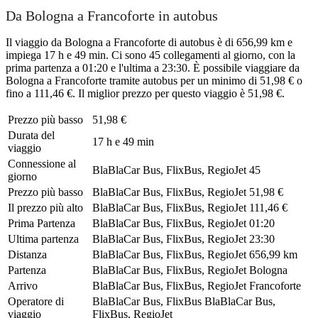
Da Bologna a Francoforte in autobus
Il viaggio da Bologna a Francoforte di autobus è di 656,99 km e
impiega 17 h e 49 min. Ci sono 45 collegamenti al giorno, con la
prima partenza a 01:20 e l'ultima a 23:30. È possibile viaggiare da
Bologna a Francoforte tramite autobus per un minimo di 51,98 € o
fino a 111,46 €. Il miglior prezzo per questo viaggio è 51,98 €.
Prezzo più basso
51,98 €
Durata del
17 h e 49 min
viaggio
Connessione al
BlaBlaCar Bus, FlixBus, RegioJet
45
giorno
Prezzo più basso
BlaBlaCar Bus, FlixBus, RegioJet
51,98 €
Il prezzo più alto
BlaBlaCar Bus, FlixBus, RegioJet
111,46 €
Prima Partenza
BlaBlaCar Bus, FlixBus, RegioJet
01:20
Ultima partenza
BlaBlaCar Bus, FlixBus, RegioJet
23:30
Distanza
BlaBlaCar Bus, FlixBus, RegioJet
656,99 km
Partenza
BlaBlaCar Bus, FlixBus, RegioJet
Bologna
Arrivo
BlaBlaCar Bus, FlixBus, RegioJet
Francoforte
Operatore di
BlaBlaCar Bus, FlixBus
BlaBlaCar Bus,
viaggio
FlixBus, RegioJet