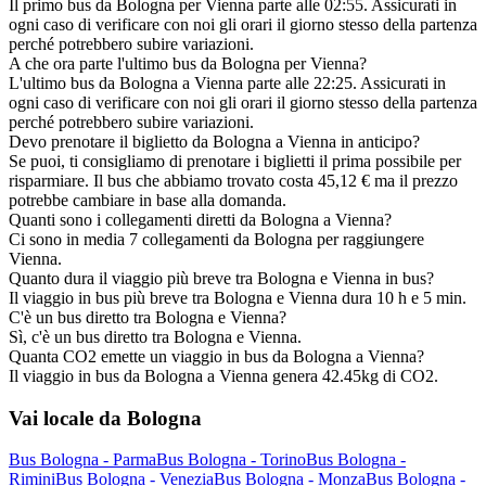
Il primo bus da Bologna per Vienna parte alle 02:55. Assicurati in
ogni caso di verificare con noi gli orari il giorno stesso della partenza
perché potrebbero subire variazioni.
A che ora parte l'ultimo bus da Bologna per Vienna?
L'ultimo bus da Bologna a Vienna parte alle 22:25. Assicurati in
ogni caso di verificare con noi gli orari il giorno stesso della partenza
perché potrebbero subire variazioni.
Devo prenotare il biglietto da Bologna a Vienna in anticipo?
Se puoi, ti consigliamo di prenotare i biglietti il prima possibile per
risparmiare. Il bus che abbiamo trovato costa 45,12 € ma il prezzo
potrebbe cambiare in base alla domanda.
Quanti sono i collegamenti diretti da Bologna a Vienna?
Ci sono in media 7 collegamenti da Bologna per raggiungere
Vienna.
Quanto dura il viaggio più breve tra Bologna e Vienna in bus?
Il viaggio in bus più breve tra Bologna e Vienna dura 10 h e 5 min.
C'è un bus diretto tra Bologna e Vienna?
Sì, c'è un bus diretto tra Bologna e Vienna.
Quanta CO2 emette un viaggio in bus da Bologna a Vienna?
Il viaggio in bus da Bologna a Vienna genera 42.45kg di CO2.
Vai locale da Bologna
Bus Bologna - Parma
Bus Bologna - Torino
Bus Bologna -
Rimini
Bus Bologna - Venezia
Bus Bologna - Monza
Bus Bologna -