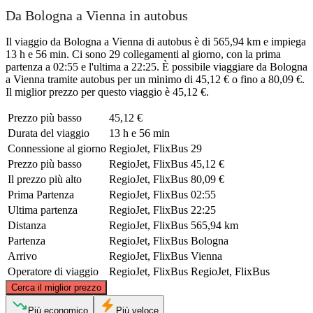
Da Bologna a Vienna in autobus
Il viaggio da Bologna a Vienna di autobus è di 565,94 km e impiega
13 h e 56 min. Ci sono 29 collegamenti al giorno, con la prima
partenza a 02:55 e l'ultima a 22:25. È possibile viaggiare da Bologna
a Vienna tramite autobus per un minimo di 45,12 € o fino a 80,09 €.
Il miglior prezzo per questo viaggio è 45,12 €.
Prezzo più basso
45,12 €
Durata del viaggio
13 h e 56 min
Connessione al giorno
RegioJet, FlixBus
29
Prezzo più basso
RegioJet, FlixBus
45,12 €
Il prezzo più alto
RegioJet, FlixBus
80,09 €
Prima Partenza
RegioJet, FlixBus
02:55
Ultima partenza
RegioJet, FlixBus
22:25
Distanza
RegioJet, FlixBus
565,94 km
Partenza
RegioJet, FlixBus
Bologna
Arrivo
RegioJet, FlixBus
Vienna
Operatore di viaggio
RegioJet, FlixBus
RegioJet, FlixBus
©
CARTO
, ©
OpenStreetMap
contributors
Cerca il miglior prezzo
Vienna
Più economico
Più veloce