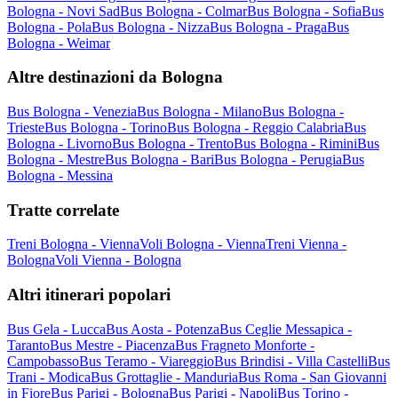
Bologna - Novi Sad
Bus Bologna - Colmar
Bus Bologna - Sofia
Bus
Bologna - Pola
Bus Bologna - Nizza
Bus Bologna - Praga
Bus
Bologna - Weimar
Altre destinazioni da Bologna
Bus Bologna - Venezia
Bus Bologna - Milano
Bus Bologna -
Trieste
Bus Bologna - Torino
Bus Bologna - Reggio Calabria
Bus
Bologna - Livorno
Bus Bologna - Trento
Bus Bologna - Rimini
Bus
Bologna - Mestre
Bus Bologna - Bari
Bus Bologna - Perugia
Bus
Bologna - Messina
Tratte correlate
Treni Bologna - Vienna
Voli Bologna - Vienna
Treni Vienna -
Bologna
Voli Vienna - Bologna
Altri itinerari popolari
Bus Gela - Lucca
Bus Aosta - Potenza
Bus Ceglie Messapica -
Taranto
Bus Mestre - Piacenza
Bus Fragneto Monforte -
Campobasso
Bus Teramo - Viareggio
Bus Brindisi - Villa Castelli
Bus
Trani - Modica
Bus Grottaglie - Manduria
Bus Roma - San Giovanni
in Fiore
Bus Parigi - Bologna
Bus Parigi - Napoli
Bus Torino -