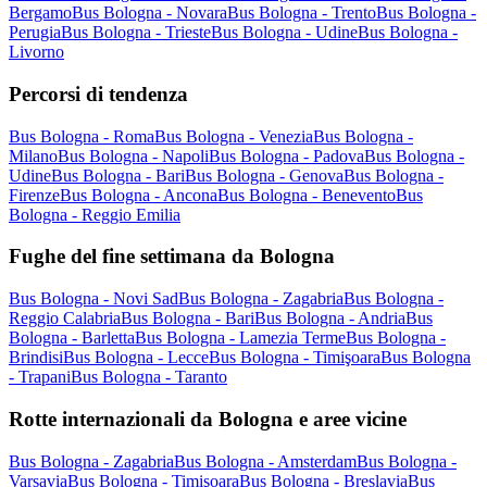
Bergamo
Bus Bologna - Novara
Bus Bologna - Trento
Bus Bologna -
Perugia
Bus Bologna - Trieste
Bus Bologna - Udine
Bus Bologna -
Livorno
Percorsi di tendenza
Bus Bologna - Roma
Bus Bologna - Venezia
Bus Bologna -
Milano
Bus Bologna - Napoli
Bus Bologna - Padova
Bus Bologna -
Udine
Bus Bologna - Bari
Bus Bologna - Genova
Bus Bologna -
Firenze
Bus Bologna - Ancona
Bus Bologna - Benevento
Bus
Bologna - Reggio Emilia
Fughe del fine settimana da Bologna
Bus Bologna - Novi Sad
Bus Bologna - Zagabria
Bus Bologna -
Reggio Calabria
Bus Bologna - Bari
Bus Bologna - Andria
Bus
Bologna - Barletta
Bus Bologna - Lamezia Terme
Bus Bologna -
Brindisi
Bus Bologna - Lecce
Bus Bologna - Timişoara
Bus Bologna
- Trapani
Bus Bologna - Taranto
Rotte internazionali da Bologna e aree vicine
Bus Bologna - Zagabria
Bus Bologna - Amsterdam
Bus Bologna -
Varsavia
Bus Bologna - Timişoara
Bus Bologna - Breslavia
Bus