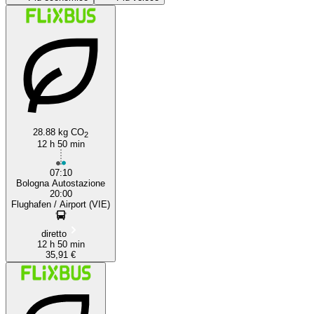
28.88 kg CO
Bologna
2
12 h 50 min
07:10
Bologna Autostazione
20:00
Flughafen / Airport (VIE)
diretto
12 h 50 min
35,91 €