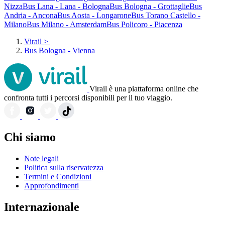
Nizza
Bus Lana - Lana - Bologna
Bus Bologna - Grottaglie
Bus
Andria - Ancona
Bus Aosta - Longarone
Bus Torano Castello -
Milano
Bus Milano - Amsterdam
Bus Policoro - Piacenza
Virail
>
Bus Bologna - Vienna
Virail è una piattaforma online che
confronta tutti i percorsi disponibili per il tuo viaggio.
Chi siamo
Note legali
Politica sulla riservatezza
Termini e Condizioni
Approfondimenti
Internazionale