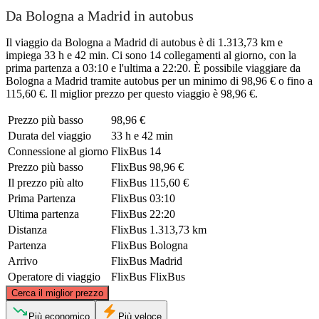
Da Bologna a Madrid in autobus
Il viaggio da Bologna a Madrid di autobus è di 1.313,73 km e
impiega 33 h e 42 min. Ci sono 14 collegamenti al giorno, con la
prima partenza a 03:10 e l'ultima a 22:20. È possibile viaggiare da
Bologna a Madrid tramite autobus per un minimo di 98,96 € o fino a
115,60 €. Il miglior prezzo per questo viaggio è 98,96 €.
Prezzo più basso
98,96 €
Durata del viaggio
33 h e 42 min
Connessione al giorno
FlixBus
14
Prezzo più basso
FlixBus
98,96 €
Il prezzo più alto
FlixBus
115,60 €
Prima Partenza
FlixBus
03:10
Ultima partenza
FlixBus
22:20
Distanza
FlixBus
1.313,73 km
Partenza
FlixBus
Bologna
Arrivo
FlixBus
Madrid
Operatore di viaggio
FlixBus
FlixBus
©
CARTO
, ©
OpenStreetMap
contributors
Cerca il miglior prezzo
Più economico
Più veloce