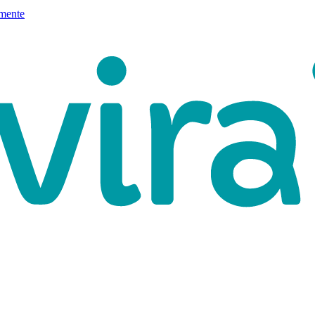
mente