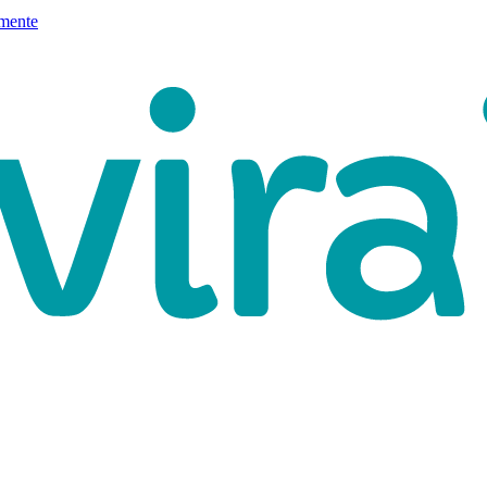
mente