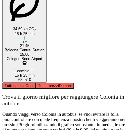
34.69 kg CO
2
15 h 25 min
21:45
Bologna Central Station
15:00
Cologne Bonn Airport
1 cambio
15 h 25 min
63,97 €
Tutti i prezzi
Oggi
Tutti i prezzi
Domani
Trova il giorno migliore per raggiungere Colonia in
autobus
Quando viaggi verso Colonia in autobus, se vuoi evitare la folla
puoi controllare con quale frequenza i nostri clienti viaggeranno nei
prossimi 30 giorni utilizzando il grafico sottostante. In media, le ore
di punta per viaggiare sono tra le 6:30 e le 9:00 del mattino o tra le