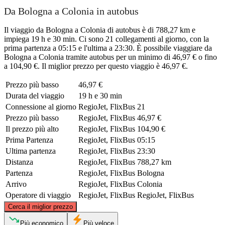
Da Bologna a Colonia in autobus
Il viaggio da Bologna a Colonia di autobus è di 788,27 km e
impiega 19 h e 30 min. Ci sono 21 collegamenti al giorno, con la
prima partenza a 05:15 e l'ultima a 23:30. È possibile viaggiare da
Bologna a Colonia tramite autobus per un minimo di 46,97 € o fino
a 104,90 €. Il miglior prezzo per questo viaggio è 46,97 €.
Prezzo più basso
46,97 €
Durata del viaggio
19 h e 30 min
Connessione al giorno
RegioJet, FlixBus
21
Prezzo più basso
RegioJet, FlixBus
46,97 €
Il prezzo più alto
RegioJet, FlixBus
104,90 €
Prima Partenza
RegioJet, FlixBus
05:15
Ultima partenza
RegioJet, FlixBus
23:30
Distanza
RegioJet, FlixBus
788,27 km
Partenza
RegioJet, FlixBus
Bologna
Arrivo
RegioJet, FlixBus
Colonia
Operatore di viaggio
RegioJet, FlixBus
RegioJet, FlixBus
©
CARTO
, ©
OpenStreetMap
contributors
Cerca il miglior prezzo
Cologne
Più economico
Più veloce