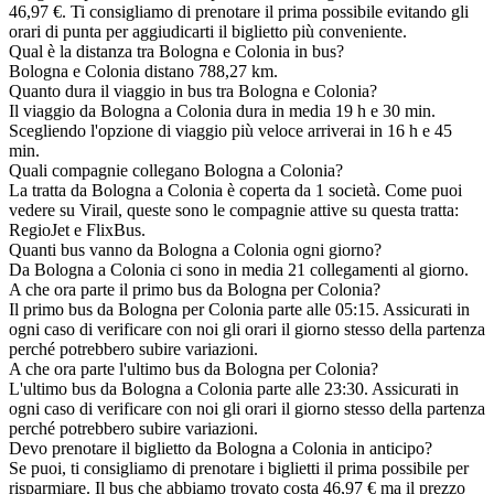
46,97 €. Ti consigliamo di prenotare il prima possibile evitando gli
orari di punta per aggiudicarti il biglietto più conveniente.
Qual è la distanza tra Bologna e Colonia in bus?
Bologna e Colonia distano 788,27 km.
Quanto dura il viaggio in bus tra Bologna e Colonia?
Il viaggio da Bologna a Colonia dura in media 19 h e 30 min.
Scegliendo l'opzione di viaggio più veloce arriverai in 16 h e 45
min.
Quali compagnie collegano Bologna a Colonia?
La tratta da Bologna a Colonia è coperta da 1 società. Come puoi
vedere su Virail, queste sono le compagnie attive su questa tratta:
RegioJet e FlixBus.
Quanti bus vanno da Bologna a Colonia ogni giorno?
Da Bologna a Colonia ci sono in media 21 collegamenti al giorno.
A che ora parte il primo bus da Bologna per Colonia?
Il primo bus da Bologna per Colonia parte alle 05:15. Assicurati in
ogni caso di verificare con noi gli orari il giorno stesso della partenza
perché potrebbero subire variazioni.
A che ora parte l'ultimo bus da Bologna per Colonia?
L'ultimo bus da Bologna a Colonia parte alle 23:30. Assicurati in
ogni caso di verificare con noi gli orari il giorno stesso della partenza
perché potrebbero subire variazioni.
Devo prenotare il biglietto da Bologna a Colonia in anticipo?
Se puoi, ti consigliamo di prenotare i biglietti il prima possibile per
risparmiare. Il bus che abbiamo trovato costa 46,97 € ma il prezzo