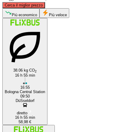
©
CARTO
, ©
OpenStreetMap
contributors
Cerca il miglior prezzo
Düsseldorf
Più economico
Più veloce
38.06 kg CO
2
Bologna
16 h 55 min
16:55
Bologna Central Station
09:50
DüSseldorf
diretto
16 h 55 min
58,98 €