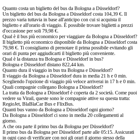
Quanto costa un biglietto del bus da Bologna a Düsseldorf?
Un biglietto del bus da Bologna a Düsseldorf costa 104,39 €. Il
prezzo varia tuttavia in base all'anticipo con cui si acquista il
biglietto e all'orario di viaggio. È possibile trovare biglietti a prezzi
d'occasione per soli 79,98 €.
Qual è il bus più economico per viaggiare da Bologna a Düsseldorf?
Il biglietto più economico disponibile da Bologna a Düsseldorf costa
79,98 €. Ti consigliamo di prenotare il prima possibile evitando gli
orari di punta per aggiudicarti il biglietto più conveniente.
Qual è la distanza tra Bologna e Düsseldorf in bus?
Bologna e Düsseldorf distano 822,44 km.
Quanto dura il viaggio in bus tra Bologna e Düsseldorf?
Il viaggio da Bologna a Düsseldorf dura in media 21 h e 0 min.
Scegliendo l'opzione di viaggio più veloce arriverai in 17 h e 0 min.
Quali compagnie collegano Bologna a Düsseldorf?
La tratta da Bologna a Düsseldorf è coperta da 2 società. Come puoi
vedere su Virail, queste sono le compagnie attive su questa tratta:
RegioJet, BlaBlaCar Bus e FlixBus.
Quanti bus vanno da Bologna a Düsseldorf ogni giorno?
Da Bologna a Düsseldorf ci sono in media 20 collegamenti al
giorno.
A che ora parte il primo bus da Bologna per Düsseldorf?
Il primo bus da Bologna per Düsseldorf parte alle 05:15. Assicurati
in ogni caso di verificare con noi gli orari il giorno stesso della