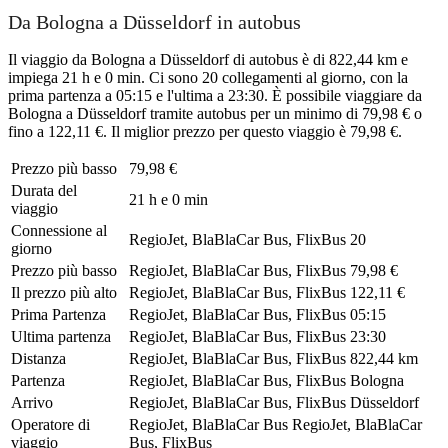
Da Bologna a Düsseldorf in autobus
Il viaggio da Bologna a Düsseldorf di autobus è di 822,44 km e
impiega 21 h e 0 min. Ci sono 20 collegamenti al giorno, con la
prima partenza a 05:15 e l'ultima a 23:30. È possibile viaggiare da
Bologna a Düsseldorf tramite autobus per un minimo di 79,98 € o
fino a 122,11 €. Il miglior prezzo per questo viaggio è 79,98 €.
Prezzo più basso
79,98 €
Durata del
21 h e 0 min
viaggio
Connessione al
RegioJet, BlaBlaCar Bus, FlixBus
20
giorno
Prezzo più basso
RegioJet, BlaBlaCar Bus, FlixBus
79,98 €
Il prezzo più alto
RegioJet, BlaBlaCar Bus, FlixBus
122,11 €
Prima Partenza
RegioJet, BlaBlaCar Bus, FlixBus
05:15
Ultima partenza
RegioJet, BlaBlaCar Bus, FlixBus
23:30
Distanza
RegioJet, BlaBlaCar Bus, FlixBus
822,44 km
Partenza
RegioJet, BlaBlaCar Bus, FlixBus
Bologna
Arrivo
RegioJet, BlaBlaCar Bus, FlixBus
Düsseldorf
Operatore di
RegioJet, BlaBlaCar Bus
RegioJet, BlaBlaCar
viaggio
Bus, FlixBus