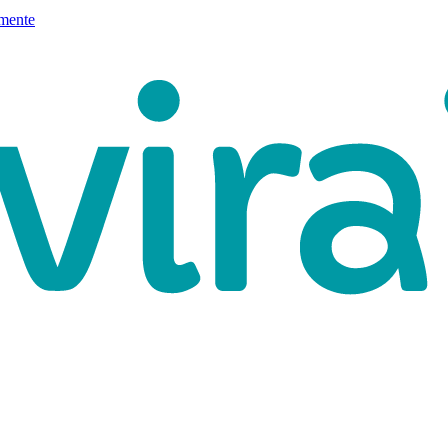
mente