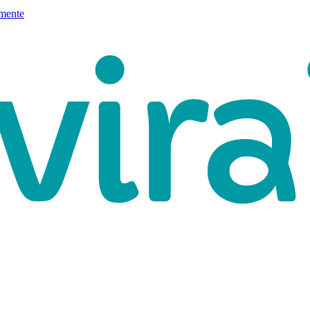
mente