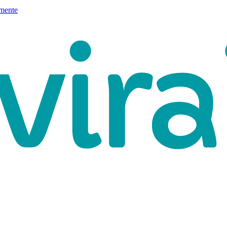
mente