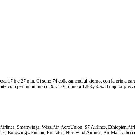
ega 17 h e 27 min. Ci sono 74 collegamenti al giorno, con la prima par
ite volo per un minimo di 93,75 € o fino a 1.866,66 €. Il miglior prezz
rlines, Smartwings, Wizz Air, AeroUnion, S7 Airlines, Ethiopian Airl
nes, Eurowings, Finnair, Emirates, Nordwind Airlines, Air Malta, Iberi