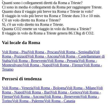
Quanti sono i collegamenti diretti da Roma a Trieste?
Ci sono in media 4 collegamenti da Roma per raggiungere Trieste.
Quanto dura il viaggio più breve tra Roma e Trieste in volo?
Il viaggio in volo più breve tra Roma e Trieste dura 3 h e 10 min.
C'è un volo diretto tra Roma e Trieste?
Sì, c'è un volo diretto tra Roma e Trieste.
Quanta CO2 emette un viaggio in volo da Roma a Trieste?
Il viaggio in volo da Roma a Trieste genera 86.13kg di CO2.
Vai locale da Roma
Voli Roma - Pisa
Voli Roma - Pescara
Voli Roma - Senigallia
Voli
Roma - Pozzuoli
Voli Roma - Ancona
Voli Roma - Castellammare di
Stabia
Voli Roma - Benevento
Voli Roma - Perugia
Voli Roma -
Montesilvano
Voli Roma - Napoli
Voli Roma - Firenze
Voli Roma -
Teramo
Percorsi di tendenza
Voli Roma - Venezia
Voli Roma - Bologna
Voli Roma - Milano
Voli
Roma - Napoli
Voli Roma - Bari
Voli Roma - Genova
Voli Roma -
Firenze
Voli Roma - Ancona
Voli Roma - Benevento
Voli Roma -
Torino
Voli Roma - Palermo
Voli Roma - Catania