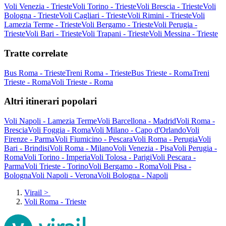
Voli Venezia - Trieste
Voli Torino - Trieste
Voli Brescia - Trieste
Voli
Bologna - Trieste
Voli Cagliari - Trieste
Voli Rimini - Trieste
Voli
Lamezia Terme - Trieste
Voli Bergamo - Trieste
Voli Perugia -
Trieste
Voli Bari - Trieste
Voli Trapani - Trieste
Voli Messina - Trieste
Tratte correlate
Bus Roma - Trieste
Treni Roma - Trieste
Bus Trieste - Roma
Treni
Trieste - Roma
Voli Trieste - Roma
Altri itinerari popolari
Voli Napoli - Lamezia Terme
Voli Barcellona - Madrid
Voli Roma -
Brescia
Voli Foggia - Roma
Voli Milano - Capo d'Orlando
Voli
Firenze - Parma
Voli Fiumicino - Pescara
Voli Roma - Perugia
Voli
Bari - Brindisi
Voli Roma - Milano
Voli Venezia - Pisa
Voli Perugia -
Roma
Voli Torino - Imperia
Voli Tolosa - Parigi
Voli Pescara -
Parma
Voli Trieste - Torino
Voli Bergamo - Roma
Voli Pisa -
Bologna
Voli Napoli - Verona
Voli Bologna - Napoli
Virail
>
Voli Roma - Trieste