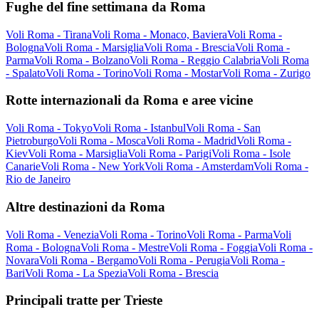
Fughe del fine settimana da Roma
Voli Roma - Tirana
Voli Roma - Monaco, Baviera
Voli Roma -
Bologna
Voli Roma - Marsiglia
Voli Roma - Brescia
Voli Roma -
Parma
Voli Roma - Bolzano
Voli Roma - Reggio Calabria
Voli Roma
- Spalato
Voli Roma - Torino
Voli Roma - Mostar
Voli Roma - Zurigo
Rotte internazionali da Roma e aree vicine
Voli Roma - Tokyo
Voli Roma - Istanbul
Voli Roma - San
Pietroburgo
Voli Roma - Mosca
Voli Roma - Madrid
Voli Roma -
Kiev
Voli Roma - Marsiglia
Voli Roma - Parigi
Voli Roma - Isole
Canarie
Voli Roma - New York
Voli Roma - Amsterdam
Voli Roma -
Rio de Janeiro
Altre destinazioni da Roma
Voli Roma - Venezia
Voli Roma - Torino
Voli Roma - Parma
Voli
Roma - Bologna
Voli Roma - Mestre
Voli Roma - Foggia
Voli Roma -
Novara
Voli Roma - Bergamo
Voli Roma - Perugia
Voli Roma -
Bari
Voli Roma - La Spezia
Voli Roma - Brescia
Principali tratte per Trieste