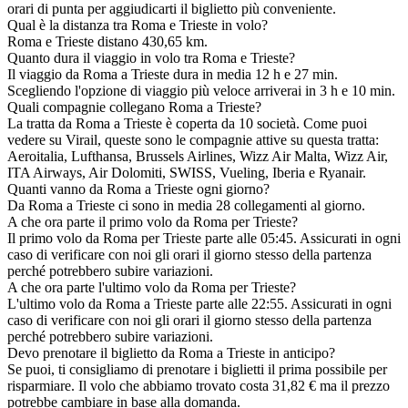
orari di punta per aggiudicarti il biglietto più conveniente.
Qual è la distanza tra Roma e Trieste in volo?
Roma e Trieste distano 430,65 km.
Quanto dura il viaggio in volo tra Roma e Trieste?
Il viaggio da Roma a Trieste dura in media 12 h e 27 min.
Scegliendo l'opzione di viaggio più veloce arriverai in 3 h e 10 min.
Quali compagnie collegano Roma a Trieste?
La tratta da Roma a Trieste è coperta da 10 società. Come puoi
vedere su Virail, queste sono le compagnie attive su questa tratta:
Aeroitalia, Lufthansa, Brussels Airlines, Wizz Air Malta, Wizz Air,
ITA Airways, Air Dolomiti, SWISS, Vueling, Iberia e Ryanair.
Quanti vanno da Roma a Trieste ogni giorno?
Da Roma a Trieste ci sono in media 28 collegamenti al giorno.
A che ora parte il primo volo da Roma per Trieste?
Il primo volo da Roma per Trieste parte alle 05:45. Assicurati in ogni
caso di verificare con noi gli orari il giorno stesso della partenza
perché potrebbero subire variazioni.
A che ora parte l'ultimo volo da Roma per Trieste?
L'ultimo volo da Roma a Trieste parte alle 22:55. Assicurati in ogni
caso di verificare con noi gli orari il giorno stesso della partenza
perché potrebbero subire variazioni.
Devo prenotare il biglietto da Roma a Trieste in anticipo?
Se puoi, ti consigliamo di prenotare i biglietti il prima possibile per
risparmiare. Il volo che abbiamo trovato costa 31,82 € ma il prezzo
potrebbe cambiare in base alla domanda.