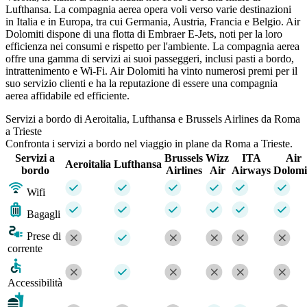
Lufthansa. La compagnia aerea opera voli verso varie destinazioni
in Italia e in Europa, tra cui Germania, Austria, Francia e Belgio. Air
Dolomiti dispone di una flotta di Embraer E-Jets, noti per la loro
efficienza nei consumi e rispetto per l'ambiente. La compagnia aerea
offre una gamma di servizi ai suoi passeggeri, inclusi pasti a bordo,
intrattenimento e Wi-Fi. Air Dolomiti ha vinto numerosi premi per il
suo servizio clienti e ha la reputazione di essere una compagnia
aerea affidabile ed efficiente.
Servizi a bordo di Aeroitalia, Lufthansa e Brussels Airlines da Roma
a Trieste
Confronta i servizi a bordo nel viaggio in plane da Roma a Trieste.
Servizi a
Brussels
Wizz
ITA
Air
Aeroitalia
Lufthansa
bordo
Airlines
Air
Airways
Dolomi
Wifi
Bagagli
Prese di
corrente
Accessibilità