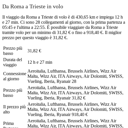
Da Roma a Trieste in volo
Il viaggio da Roma a Trieste di volo è di 430,65 km e impiega 12 h
e 27 min. Ci sono 28 collegamenti al giorno, con la prima partenza a
05:45 e l'ultima a 22:55. È possibile viaggiare da Roma a Trieste
tramite volo per un minimo di 31,82 € o fino a 918,40 €. Il miglior
prezzo per questo viaggio è 31,82 €.
Prezzo più
31,82 €
basso
Durata del
12 h e 27 min
viaggio
Aeroitalia, Lufthansa, Brussels Airlines, Wizz Air
Connessione
Malta, Wizz Air, ITA Airways, Air Dolomiti, SWISS,
al giorno
Vueling, Iberia, Ryanair
28
Aeroitalia, Lufthansa, Brussels Airlines, Wizz Air
Prezzo più
Malta, Wizz Air, ITA Airways, Air Dolomiti, SWISS,
basso
Vueling, Iberia, Ryanair
31,82 €
Aeroitalia, Lufthansa, Brussels Airlines, Wizz Air
Il prezzo più
Malta, Wizz Air, ITA Airways, Air Dolomiti, SWISS,
alto
Vueling, Iberia, Ryanair
918,40 €
Aeroitalia, Lufthansa, Brussels Airlines, Wizz Air
Prima
Malta, Wizz Air, ITA Airways, Air Dolomiti, SWISS,