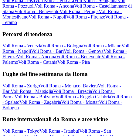
Voli Roma - Pisa
Voli Roma - Pescara
Voli Roma - Senigallia
Voli
Roma - Pozzuoli
Voli Roma - Ancona
Voli Roma - Castellammare di
Stabia
Voli Roma - Benevento
Voli Roma - Perugia
Voli Roma -
Montesilvano
Voli Roma - Napoli
Voli Roma - Firenze
Voli Roma -
Teramo
Percorsi di tendenza
Voli Roma - Venezia
Voli Roma - Bologna
Voli Roma - Milano
Voli
Roma - Napoli
Voli Roma - Bari
Voli Roma - Genova
Voli Roma -
Firenze
Voli Roma - Ancona
Voli Roma - Benevento
Voli Roma -
Palermo
Voli Roma - Catania
Voli Roma - Pisa
Fughe del fine settimana da Roma
Voli Roma - Zurigo
Voli Roma - Monaco, Baviera
Voli Roma -
Bari
Voli Roma - Marsiglia
Voli Roma - Brescia
Voli Roma -
Parma
Voli Roma - Bolzano
Voli Roma - Reggio Calabria
Voli Roma
- Spalato
Voli Roma - Zagabria
Voli Roma - Mostar
Voli Roma -
Bologna
Rotte internazionali da Roma e aree vicine
Voli Roma - Tokyo
Voli Roma - Istanbul
Voli Roma - San