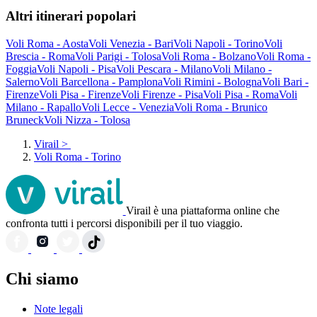
Altri itinerari popolari
Voli Roma - Aosta
Voli Venezia - Bari
Voli Napoli - Torino
Voli
Brescia - Roma
Voli Parigi - Tolosa
Voli Roma - Bolzano
Voli Roma -
Foggia
Voli Napoli - Pisa
Voli Pescara - Milano
Voli Milano -
Salerno
Voli Barcellona - Pamplona
Voli Rimini - Bologna
Voli Bari -
Firenze
Voli Pisa - Firenze
Voli Firenze - Pisa
Voli Pisa - Roma
Voli
Milano - Rapallo
Voli Lecce - Venezia
Voli Roma - Brunico
Bruneck
Voli Nizza - Tolosa
Virail
>
Voli Roma - Torino
Virail è una piattaforma online che
confronta tutti i percorsi disponibili per il tuo viaggio.
Chi siamo
Note legali