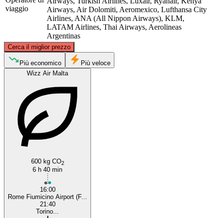
Airways, Turkish Airlines, Luxair, Ryanair, Kenya
viaggio
Airways, Air Dolomiti, Aeromexico, Lufthansa City
Airlines, ANA (All Nippon Airways), KLM,
LATAM Airlines, Thai Airways, Aerolineas
Argentinas
©
CARTO
, ©
OpenStreetMap
contributors
Cerca il miglior prezzo
Turin
Più economico
Più veloce
Wizz Air Malta
Rome
600 kg CO
2
6 h 40 min
16:00
Rome Fiumicino Airport (F...
21:40
Torino...