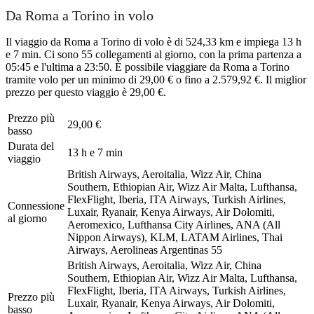
Da Roma a Torino in volo
Il viaggio da Roma a Torino di volo è di 524,33 km e impiega 13 h
e 7 min. Ci sono 55 collegamenti al giorno, con la prima partenza a
05:45 e l'ultima a 23:50. È possibile viaggiare da Roma a Torino
tramite volo per un minimo di 29,00 € o fino a 2.579,92 €. Il miglior
prezzo per questo viaggio è 29,00 €.
Prezzo più
29,00 €
basso
Durata del
13 h e 7 min
viaggio
British Airways, Aeroitalia, Wizz Air, China
Southern, Ethiopian Air, Wizz Air Malta, Lufthansa,
FlexFlight, Iberia, ITA Airways, Turkish Airlines,
Connessione
Luxair, Ryanair, Kenya Airways, Air Dolomiti,
al giorno
Aeromexico, Lufthansa City Airlines, ANA (All
Nippon Airways), KLM, LATAM Airlines, Thai
Airways, Aerolineas Argentinas
55
British Airways, Aeroitalia, Wizz Air, China
Southern, Ethiopian Air, Wizz Air Malta, Lufthansa,
FlexFlight, Iberia, ITA Airways, Turkish Airlines,
Prezzo più
Luxair, Ryanair, Kenya Airways, Air Dolomiti,
basso