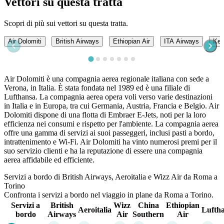
Vettori su questa tratta
Scopri di più sui vettori su questa tratta.
Air Dolomiti
British Airways
Ethiopian Air
ITA Airways
Ken
Air Dolomiti è una compagnia aerea regionale italiana con sede a
Verona, in Italia. È stata fondata nel 1989 ed è una filiale di
Lufthansa. La compagnia aerea opera voli verso varie destinazioni
in Italia e in Europa, tra cui Germania, Austria, Francia e Belgio. Air
Dolomiti dispone di una flotta di Embraer E-Jets, noti per la loro
efficienza nei consumi e rispetto per l'ambiente. La compagnia aerea
offre una gamma di servizi ai suoi passeggeri, inclusi pasti a bordo,
intrattenimento e Wi-Fi. Air Dolomiti ha vinto numerosi premi per il
suo servizio clienti e ha la reputazione di essere una compagnia
aerea affidabile ed efficiente.
Servizi a bordo di British Airways, Aeroitalia e Wizz Air da Roma a
Torino
Confronta i servizi a bordo nel viaggio in plane da Roma a Torino.
Servizi a
British
Wizz
China
Ethiopian
Aeroitalia
Lufth
bordo
Airways
Air
Southern
Air