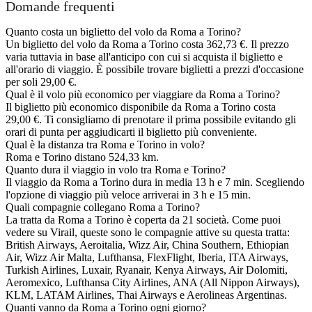
Domande frequenti
Quanto costa un biglietto del volo da Roma a Torino?
Un biglietto del volo da Roma a Torino costa 362,73 €. Il prezzo
varia tuttavia in base all'anticipo con cui si acquista il biglietto e
all'orario di viaggio. È possibile trovare biglietti a prezzi d'occasione
per soli 29,00 €.
Qual è il volo più economico per viaggiare da Roma a Torino?
Il biglietto più economico disponibile da Roma a Torino costa
29,00 €. Ti consigliamo di prenotare il prima possibile evitando gli
orari di punta per aggiudicarti il biglietto più conveniente.
Qual è la distanza tra Roma e Torino in volo?
Roma e Torino distano 524,33 km.
Quanto dura il viaggio in volo tra Roma e Torino?
Il viaggio da Roma a Torino dura in media 13 h e 7 min. Scegliendo
l'opzione di viaggio più veloce arriverai in 3 h e 15 min.
Quali compagnie collegano Roma a Torino?
La tratta da Roma a Torino è coperta da 21 società. Come puoi
vedere su Virail, queste sono le compagnie attive su questa tratta:
British Airways, Aeroitalia, Wizz Air, China Southern, Ethiopian
Air, Wizz Air Malta, Lufthansa, FlexFlight, Iberia, ITA Airways,
Turkish Airlines, Luxair, Ryanair, Kenya Airways, Air Dolomiti,
Aeromexico, Lufthansa City Airlines, ANA (All Nippon Airways),
KLM, LATAM Airlines, Thai Airways e Aerolineas Argentinas.
Quanti vanno da Roma a Torino ogni giorno?