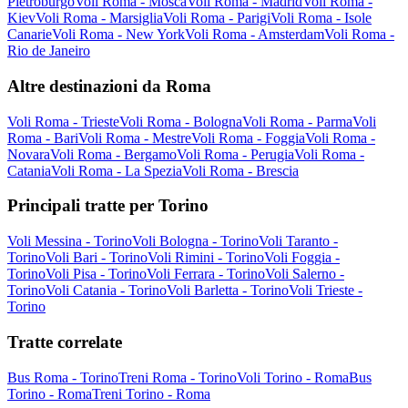
Pietroburgo
Voli Roma - Mosca
Voli Roma - Madrid
Voli Roma -
Kiev
Voli Roma - Marsiglia
Voli Roma - Parigi
Voli Roma - Isole
Canarie
Voli Roma - New York
Voli Roma - Amsterdam
Voli Roma -
Rio de Janeiro
Altre destinazioni da Roma
Voli Roma - Trieste
Voli Roma - Bologna
Voli Roma - Parma
Voli
Roma - Bari
Voli Roma - Mestre
Voli Roma - Foggia
Voli Roma -
Novara
Voli Roma - Bergamo
Voli Roma - Perugia
Voli Roma -
Catania
Voli Roma - La Spezia
Voli Roma - Brescia
Principali tratte per Torino
Voli Messina - Torino
Voli Bologna - Torino
Voli Taranto -
Torino
Voli Bari - Torino
Voli Rimini - Torino
Voli Foggia -
Torino
Voli Pisa - Torino
Voli Ferrara - Torino
Voli Salerno -
Torino
Voli Catania - Torino
Voli Barletta - Torino
Voli Trieste -
Torino
Tratte correlate
Bus Roma - Torino
Treni Roma - Torino
Voli Torino - Roma
Bus
Torino - Roma
Treni Torino - Roma