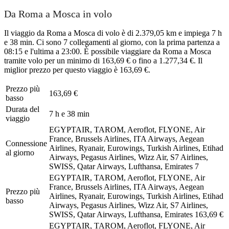
Da Roma a Mosca in volo
Il viaggio da Roma a Mosca di volo è di 2.379,05 km e impiega 7 h
e 38 min. Ci sono 7 collegamenti al giorno, con la prima partenza a
08:15 e l'ultima a 23:00. È possibile viaggiare da Roma a Mosca
tramite volo per un minimo di 163,69 € o fino a 1.277,34 €. Il
miglior prezzo per questo viaggio è 163,69 €.
Prezzo più
163,69 €
basso
Durata del
7 h e 38 min
viaggio
EGYPTAIR, TAROM, Aeroflot, FLYONE, Air
France, Brussels Airlines, ITA Airways, Aegean
Connessione
Airlines, Ryanair, Eurowings, Turkish Airlines, Etihad
al giorno
Airways, Pegasus Airlines, Wizz Air, S7 Airlines,
SWISS, Qatar Airways, Lufthansa, Emirates
7
EGYPTAIR, TAROM, Aeroflot, FLYONE, Air
France, Brussels Airlines, ITA Airways, Aegean
Prezzo più
Airlines, Ryanair, Eurowings, Turkish Airlines, Etihad
basso
Airways, Pegasus Airlines, Wizz Air, S7 Airlines,
SWISS, Qatar Airways, Lufthansa, Emirates
163,69 €
EGYPTAIR, TAROM, Aeroflot, FLYONE, Air