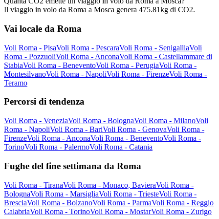
Quanta CO2 emette un viaggio in volo da Roma a Mosca?
Il viaggio in volo da Roma a Mosca genera 475.81kg di CO2.
Vai locale da Roma
Voli Roma - Pisa
Voli Roma - Pescara
Voli Roma - Senigallia
Voli
Roma - Pozzuoli
Voli Roma - Ancona
Voli Roma - Castellammare di
Stabia
Voli Roma - Benevento
Voli Roma - Perugia
Voli Roma -
Montesilvano
Voli Roma - Napoli
Voli Roma - Firenze
Voli Roma -
Teramo
Percorsi di tendenza
Voli Roma - Venezia
Voli Roma - Bologna
Voli Roma - Milano
Voli
Roma - Napoli
Voli Roma - Bari
Voli Roma - Genova
Voli Roma -
Firenze
Voli Roma - Ancona
Voli Roma - Benevento
Voli Roma -
Torino
Voli Roma - Palermo
Voli Roma - Catania
Fughe del fine settimana da Roma
Voli Roma - Tirana
Voli Roma - Monaco, Baviera
Voli Roma -
Bologna
Voli Roma - Marsiglia
Voli Roma - Trieste
Voli Roma -
Brescia
Voli Roma - Bolzano
Voli Roma - Parma
Voli Roma - Reggio
Calabria
Voli Roma - Torino
Voli Roma - Mostar
Voli Roma - Zurigo