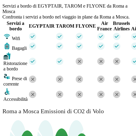
Servizi a bordo di EGYPTAIR, TAROM e FLYONE da Roma a
Mosca
Confronta i servizi a bordo nel viaggio in plane da Roma a Mosca.
Servizi a
Air
Brussels
EGYPTAIR
TAROM
FLYONE
bordo
France
Airlines
A
Wifi
Bagagli
Ristorazione
a bordo
Prese di
corrente
Accessibilità
Roma a Mosca Emissioni di CO2 di Volo