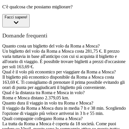
C'è qualcosa che possiamo migliorare?
Facci sapere!
Domande frequenti
Quanto costa un biglietto del volo da Roma a Mosca?
Un biglietto del volo da Roma a Mosca costa 281,75 €. Il prezzo
varia tuttavia in base all'anticipo con cui si acquista il biglietto e
all'orario di viaggio. È possibile trovare biglietti a prezzi d'occasione
per soli 163,69 €.
Qual è il volo più economico per viaggiare da Roma a Mosca?
Il biglietto più economico disponibile da Roma a Mosca costa
163,69 €. Ti consigliamo di prenotare il prima possibile evitando gli
orari di punta per aggiudicarti il biglietto più conveniente.
Qual è la distanza tra Roma e Mosca in volo?
Roma e Mosca distano 2.379,05 km.
Quanto dura il viaggio in volo tra Roma e Mosca?
Il viaggio da Roma a Mosca dura in media 7 h e 38 min. Scegliendo
l'opzione di viaggio più veloce arriverai in 3 h e 55 min.
Quali compagnie collegano Roma a Mosca?
La tratta da Roma a Mosca è coperta da 18 società. Come puoi
vedere su Virail, queste sono le compagnie attive su questa tratta: