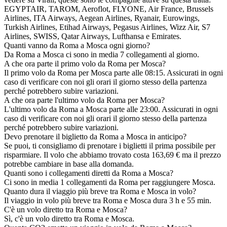
EGYPTAIR, TAROM, Aeroflot, FLYONE, Air France, Brussels
Airlines, ITA Airways, Aegean Airlines, Ryanair, Eurowings,
Turkish Airlines, Etihad Airways, Pegasus Airlines, Wizz Air, S7
Airlines, SWISS, Qatar Airways, Lufthansa e Emirates.
Quanti vanno da Roma a Mosca ogni giorno?
Da Roma a Mosca ci sono in media 7 collegamenti al giorno.
A che ora parte il primo volo da Roma per Mosca?
Il primo volo da Roma per Mosca parte alle 08:15. Assicurati in ogni
caso di verificare con noi gli orari il giorno stesso della partenza
perché potrebbero subire variazioni.
A che ora parte l'ultimo volo da Roma per Mosca?
L'ultimo volo da Roma a Mosca parte alle 23:00. Assicurati in ogni
caso di verificare con noi gli orari il giorno stesso della partenza
perché potrebbero subire variazioni.
Devo prenotare il biglietto da Roma a Mosca in anticipo?
Se puoi, ti consigliamo di prenotare i biglietti il prima possibile per
risparmiare. Il volo che abbiamo trovato costa 163,69 € ma il prezzo
potrebbe cambiare in base alla domanda.
Quanti sono i collegamenti diretti da Roma a Mosca?
Ci sono in media 1 collegamenti da Roma per raggiungere Mosca.
Quanto dura il viaggio più breve tra Roma e Mosca in volo?
Il viaggio in volo più breve tra Roma e Mosca dura 3 h e 55 min.
C'è un volo diretto tra Roma e Mosca?
Sì, c'è un volo diretto tra Roma e Mosca.