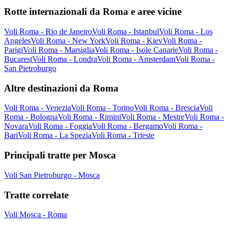
Rotte internazionali da Roma e aree vicine
Voli Roma - Rio de Janeiro
Voli Roma - Istanbul
Voli Roma - Los
Angeles
Voli Roma - New York
Voli Roma - Kiev
Voli Roma -
Parigi
Voli Roma - Marsiglia
Voli Roma - Isole Canarie
Voli Roma -
Bucarest
Voli Roma - Londra
Voli Roma - Amsterdam
Voli Roma -
San Pietroburgo
Altre destinazioni da Roma
Voli Roma - Venezia
Voli Roma - Torino
Voli Roma - Brescia
Voli
Roma - Bologna
Voli Roma - Rimini
Voli Roma - Mestre
Voli Roma -
Novara
Voli Roma - Foggia
Voli Roma - Bergamo
Voli Roma -
Bari
Voli Roma - La Spezia
Voli Roma - Trieste
Principali tratte per Mosca
Voli San Pietroburgo - Mosca
Tratte correlate
Voli Mosca - Roma