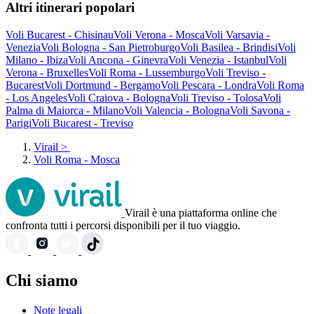
Altri itinerari popolari
Voli Bucarest - Chisinau
Voli Verona - Mosca
Voli Varsavia -
Venezia
Voli Bologna - San Pietroburgo
Voli Basilea - Brindisi
Voli
Milano - Ibiza
Voli Ancona - Ginevra
Voli Venezia - Istanbul
Voli
Verona - Bruxelles
Voli Roma - Lussemburgo
Voli Treviso -
Bucarest
Voli Dortmund - Bergamo
Voli Pescara - Londra
Voli Roma
- Los Angeles
Voli Craiova - Bologna
Voli Treviso - Tolosa
Voli
Palma di Maiorca - Milano
Voli Valencia - Bologna
Voli Savona -
Parigi
Voli Bucarest - Treviso
Virail
>
Voli Roma - Mosca
Virail è una piattaforma online che
confronta tutti i percorsi disponibili per il tuo viaggio.
Chi siamo
Note legali