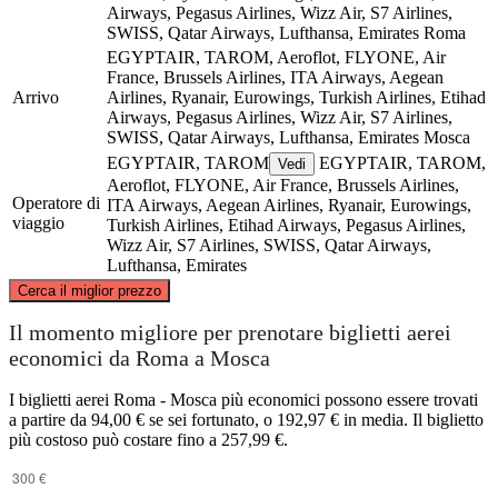
Airways, Pegasus Airlines, Wizz Air, S7 Airlines,
SWISS, Qatar Airways, Lufthansa, Emirates
Roma
EGYPTAIR, TAROM, Aeroflot, FLYONE, Air
France, Brussels Airlines, ITA Airways, Aegean
Arrivo
Airlines, Ryanair, Eurowings, Turkish Airlines, Etihad
Airways, Pegasus Airlines, Wizz Air, S7 Airlines,
SWISS, Qatar Airways, Lufthansa, Emirates
Mosca
EGYPTAIR, TAROM
EGYPTAIR, TAROM,
Vedi
Aeroflot, FLYONE, Air France, Brussels Airlines,
Operatore di
ITA Airways, Aegean Airlines, Ryanair, Eurowings,
viaggio
Turkish Airlines, Etihad Airways, Pegasus Airlines,
Wizz Air, S7 Airlines, SWISS, Qatar Airways,
Lufthansa, Emirates
©
CARTO
, ©
OpenStreetMap
contributors
Cerca il miglior prezzo
Moscow
Il momento migliore per prenotare biglietti aerei
economici da Roma a Mosca
I biglietti aerei Roma - Mosca più economici possono essere trovati
a partire da 94,00 € se sei fortunato, o 192,97 € in media. Il biglietto
più costoso può costare fino a 257,99 €.