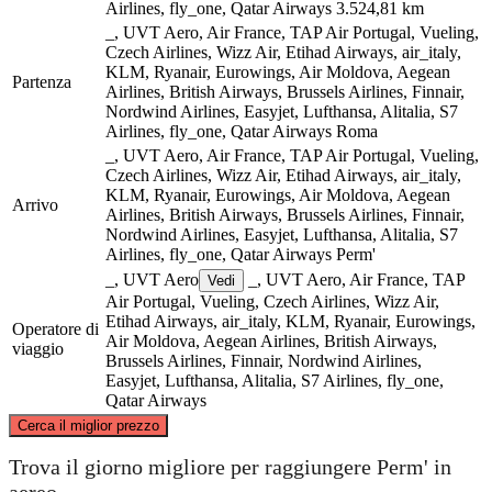
Airlines, fly_one, Qatar Airways
3.524,81 km
_, UVT Aero, Air France, TAP Air Portugal, Vueling,
Czech Airlines, Wizz Air, Etihad Airways, air_italy,
KLM, Ryanair, Eurowings, Air Moldova, Aegean
Partenza
Airlines, British Airways, Brussels Airlines, Finnair,
Nordwind Airlines, Easyjet, Lufthansa, Alitalia, S7
Airlines, fly_one, Qatar Airways
Roma
_, UVT Aero, Air France, TAP Air Portugal, Vueling,
Czech Airlines, Wizz Air, Etihad Airways, air_italy,
KLM, Ryanair, Eurowings, Air Moldova, Aegean
Arrivo
Airlines, British Airways, Brussels Airlines, Finnair,
Nordwind Airlines, Easyjet, Lufthansa, Alitalia, S7
Airlines, fly_one, Qatar Airways
Perm'
_, UVT Aero
_, UVT Aero, Air France, TAP
Vedi
Air Portugal, Vueling, Czech Airlines, Wizz Air,
Etihad Airways, air_italy, KLM, Ryanair, Eurowings,
Operatore di
Air Moldova, Aegean Airlines, British Airways,
viaggio
Brussels Airlines, Finnair, Nordwind Airlines,
Easyjet, Lufthansa, Alitalia, S7 Airlines, fly_one,
Qatar Airways
©
CARTO
, ©
OpenStreetMap
contributors
Cerca il miglior prezzo
Perm
Trova il giorno migliore per raggiungere Perm' in