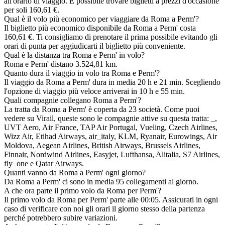
all'orario di viaggio. È possibile trovare biglietti a prezzi d'occasione
per soli 160,61 €.
Qual è il volo più economico per viaggiare da Roma a Perm'?
Il biglietto più economico disponibile da Roma a Perm' costa
160,61 €. Ti consigliamo di prenotare il prima possibile evitando gli
orari di punta per aggiudicarti il biglietto più conveniente.
Qual è la distanza tra Roma e Perm' in volo?
Roma e Perm' distano 3.524,81 km.
Quanto dura il viaggio in volo tra Roma e Perm'?
Il viaggio da Roma a Perm' dura in media 20 h e 21 min. Scegliendo
l'opzione di viaggio più veloce arriverai in 10 h e 55 min.
Quali compagnie collegano Roma a Perm'?
La tratta da Roma a Perm' è coperta da 23 società. Come puoi
vedere su Virail, queste sono le compagnie attive su questa tratta: _,
UVT Aero, Air France, TAP Air Portugal, Vueling, Czech Airlines,
Wizz Air, Etihad Airways, air_italy, KLM, Ryanair, Eurowings, Air
Moldova, Aegean Airlines, British Airways, Brussels Airlines,
Finnair, Nordwind Airlines, Easyjet, Lufthansa, Alitalia, S7 Airlines,
fly_one e Qatar Airways.
Quanti vanno da Roma a Perm' ogni giorno?
Da Roma a Perm' ci sono in media 95 collegamenti al giorno.
A che ora parte il primo volo da Roma per Perm'?
Il primo volo da Roma per Perm' parte alle 00:05. Assicurati in ogni
caso di verificare con noi gli orari il giorno stesso della partenza
perché potrebbero subire variazioni.