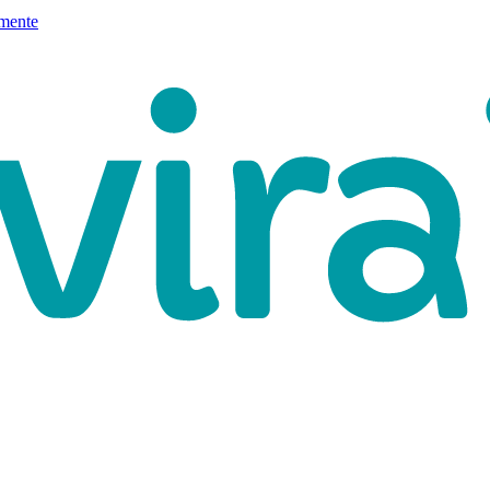
mente