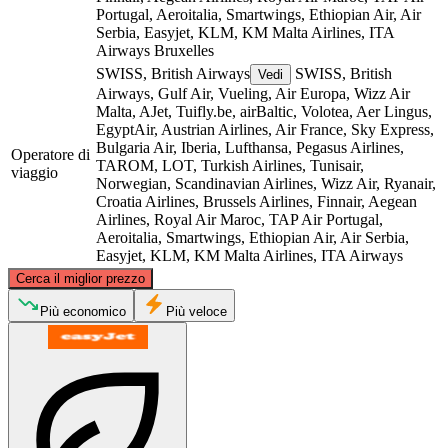
Portugal, Aeroitalia, Smartwings, Ethiopian Air, Air
Serbia, Easyjet, KLM, KM Malta Airlines, ITA
Airways
Bruxelles
SWISS, British Airways
SWISS, British
Vedi
Airways, Gulf Air, Vueling, Air Europa, Wizz Air
Malta, AJet, Tuifly.be, airBaltic, Volotea, Aer Lingus,
EgyptAir, Austrian Airlines, Air France, Sky Express,
Bulgaria Air, Iberia, Lufthansa, Pegasus Airlines,
Operatore di
TAROM, LOT, Turkish Airlines, Tunisair,
viaggio
Norwegian, Scandinavian Airlines, Wizz Air, Ryanair,
Croatia Airlines, Brussels Airlines, Finnair, Aegean
Airlines, Royal Air Maroc, TAP Air Portugal,
Aeroitalia, Smartwings, Ethiopian Air, Air Serbia,
Easyjet, KLM, KM Malta Airlines, ITA Airways
©
CARTO
, ©
OpenStreetMap
contributors
Cerca il miglior prezzo
Brussels
Più economico
Più veloce