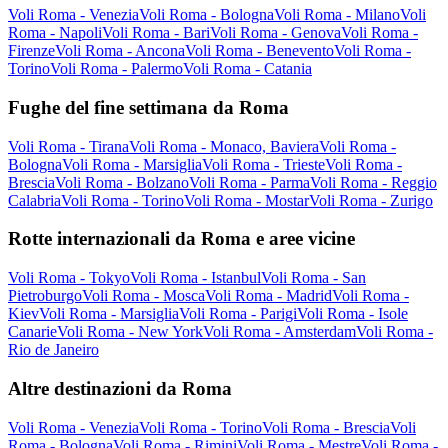
Voli Roma - Venezia
Voli Roma - Bologna
Voli Roma - Milano
Voli
Roma - Napoli
Voli Roma - Bari
Voli Roma - Genova
Voli Roma -
Firenze
Voli Roma - Ancona
Voli Roma - Benevento
Voli Roma -
Torino
Voli Roma - Palermo
Voli Roma - Catania
Fughe del fine settimana da Roma
Voli Roma - Tirana
Voli Roma - Monaco, Baviera
Voli Roma -
Bologna
Voli Roma - Marsiglia
Voli Roma - Trieste
Voli Roma -
Brescia
Voli Roma - Bolzano
Voli Roma - Parma
Voli Roma - Reggio
Calabria
Voli Roma - Torino
Voli Roma - Mostar
Voli Roma - Zurigo
Rotte internazionali da Roma e aree vicine
Voli Roma - Tokyo
Voli Roma - Istanbul
Voli Roma - San
Pietroburgo
Voli Roma - Mosca
Voli Roma - Madrid
Voli Roma -
Kiev
Voli Roma - Marsiglia
Voli Roma - Parigi
Voli Roma - Isole
Canarie
Voli Roma - New York
Voli Roma - Amsterdam
Voli Roma -
Rio de Janeiro
Altre destinazioni da Roma
Voli Roma - Venezia
Voli Roma - Torino
Voli Roma - Brescia
Voli
Roma - Bologna
Voli Roma - Rimini
Voli Roma - Mestre
Voli Roma -