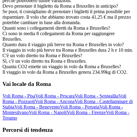
perché potrebbero subire variazioni.
Devo prenotare il biglietto da Roma a Bruxelles in anticipo?
Se puoi, ti consigliamo di prenotare i biglietti il prima possibile per
risparmiare. Il volo che abbiamo trovato costa 41,25 € ma il prezzo
potrebbe cambiare in base alla domanda.
Quanti sono i collegamenti diretti da Roma a Bruxelles?
Ci sono in media 8 collegamenti da Roma per raggiungere
Bruxelles.
Quanto dura il viaggio più breve tra Roma e Bruxelles in volo?
Il viaggio in volo più breve tra Roma e Bruxelles dura 2 h e 10 min.
C'è un volo diretto tra Roma e Bruxelles?
Sì, c'è un volo diretto tra Roma e Bruxelles.
Quanta CO2 emette un viaggio in volo da Roma a Bruxelles?
Il viaggio in volo da Roma a Bruxelles genera 234.99kg di CO2.
Vai locale da Roma
Voli Roma - Pisa
Voli Roma - Pescara
Voli Roma - Senigallia
Voli
Roma - Pozzuoli
Voli Roma - Ancona
Voli Roma - Castellammare di
Stabia
Voli Roma - Benevento
Voli Roma - Perugia
Voli Roma -
Montesilvano
Voli Roma - Napoli
Voli Roma - Firenze
Voli Roma -
Teramo
Percorsi di tendenza