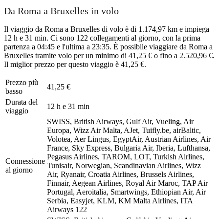
Da Roma a Bruxelles in volo
Il viaggio da Roma a Bruxelles di volo è di 1.174,97 km e impiega
12 h e 31 min. Ci sono 122 collegamenti al giorno, con la prima
partenza a 04:45 e l'ultima a 23:35. È possibile viaggiare da Roma a
Bruxelles tramite volo per un minimo di 41,25 € o fino a 2.520,96 €.
Il miglior prezzo per questo viaggio è 41,25 €.
Prezzo più
41,25 €
basso
Durata del
12 h e 31 min
viaggio
SWISS, British Airways, Gulf Air, Vueling, Air
Europa, Wizz Air Malta, AJet, Tuifly.be, airBaltic,
Volotea, Aer Lingus, EgyptAir, Austrian Airlines, Air
France, Sky Express, Bulgaria Air, Iberia, Lufthansa,
Pegasus Airlines, TAROM, LOT, Turkish Airlines,
Connessione
Tunisair, Norwegian, Scandinavian Airlines, Wizz
al giorno
Air, Ryanair, Croatia Airlines, Brussels Airlines,
Finnair, Aegean Airlines, Royal Air Maroc, TAP Air
Portugal, Aeroitalia, Smartwings, Ethiopian Air, Air
Serbia, Easyjet, KLM, KM Malta Airlines, ITA
Airways
122