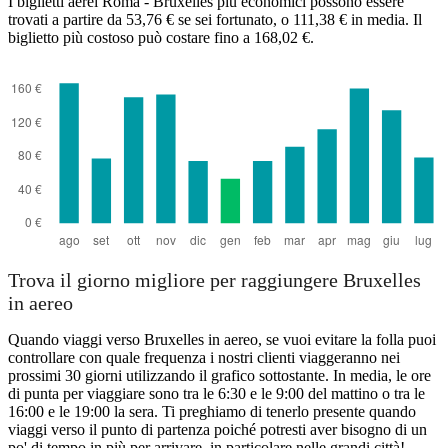
I biglietti aerei Roma - Bruxelles più economici possono essere
trovati a partire da 53,76 € se sei fortunato, o 111,38 € in media. Il
biglietto più costoso può costare fino a 168,02 €.
Trova il giorno migliore per raggiungere Bruxelles
in aereo
Quando viaggi verso Bruxelles in aereo, se vuoi evitare la folla puoi
controllare con quale frequenza i nostri clienti viaggeranno nei
prossimi 30 giorni utilizzando il grafico sottostante. In media, le ore
di punta per viaggiare sono tra le 6:30 e le 9:00 del mattino o tra le
16:00 e le 19:00 la sera. Ti preghiamo di tenerlo presente quando
viaggi verso il punto di partenza poiché potresti aver bisogno di un
po' di tempo in più per arrivare, in particolare nelle grandi città!