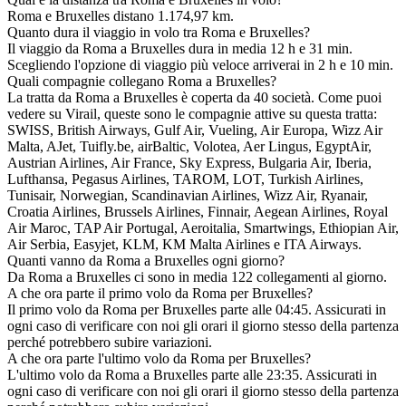
Roma e Bruxelles distano 1.174,97 km.
Quanto dura il viaggio in volo tra Roma e Bruxelles?
Il viaggio da Roma a Bruxelles dura in media 12 h e 31 min.
Scegliendo l'opzione di viaggio più veloce arriverai in 2 h e 10 min.
Quali compagnie collegano Roma a Bruxelles?
La tratta da Roma a Bruxelles è coperta da 40 società. Come puoi
vedere su Virail, queste sono le compagnie attive su questa tratta:
SWISS, British Airways, Gulf Air, Vueling, Air Europa, Wizz Air
Malta, AJet, Tuifly.be, airBaltic, Volotea, Aer Lingus, EgyptAir,
Austrian Airlines, Air France, Sky Express, Bulgaria Air, Iberia,
Lufthansa, Pegasus Airlines, TAROM, LOT, Turkish Airlines,
Tunisair, Norwegian, Scandinavian Airlines, Wizz Air, Ryanair,
Croatia Airlines, Brussels Airlines, Finnair, Aegean Airlines, Royal
Air Maroc, TAP Air Portugal, Aeroitalia, Smartwings, Ethiopian Air,
Air Serbia, Easyjet, KLM, KM Malta Airlines e ITA Airways.
Quanti vanno da Roma a Bruxelles ogni giorno?
Da Roma a Bruxelles ci sono in media 122 collegamenti al giorno.
A che ora parte il primo volo da Roma per Bruxelles?
Il primo volo da Roma per Bruxelles parte alle 04:45. Assicurati in
ogni caso di verificare con noi gli orari il giorno stesso della partenza
perché potrebbero subire variazioni.
A che ora parte l'ultimo volo da Roma per Bruxelles?
L'ultimo volo da Roma a Bruxelles parte alle 23:35. Assicurati in
ogni caso di verificare con noi gli orari il giorno stesso della partenza