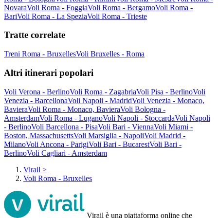
Novara
Voli Roma - Foggia
Voli Roma - Bergamo
Voli Roma -
Bari
Voli Roma - La Spezia
Voli Roma - Trieste
Tratte correlate
Treni Roma - Bruxelles
Voli Bruxelles - Roma
Altri itinerari popolari
Voli Verona - Berlino
Voli Roma - Zagabria
Voli Pisa - Berlino
Voli
Venezia - Barcellona
Voli Napoli - Madrid
Voli Venezia - Monaco,
Baviera
Voli Roma - Monaco, Baviera
Voli Bologna -
Amsterdam
Voli Roma - Lugano
Voli Napoli - Stoccarda
Voli Napoli
- Berlino
Voli Barcellona - Pisa
Voli Bari - Vienna
Voli Miami -
Boston, Massachusetts
Voli Marsiglia - Napoli
Voli Madrid -
Milano
Voli Ancona - Parigi
Voli Bari - Bucarest
Voli Bari -
Berlino
Voli Cagliari - Amsterdam
Virail
>
Voli Roma - Bruxelles
Virail è una piattaforma online che