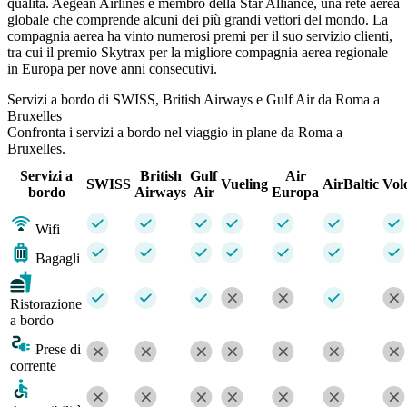
qualità. Aegean Airlines è membro della Star Alliance, una rete aerea
globale che comprende alcuni dei più grandi vettori del mondo. La
compagnia aerea ha vinto numerosi premi per il suo servizio clienti,
tra cui il premio Skytrax per la migliore compagnia aerea regionale
in Europa per nove anni consecutivi.
Servizi a bordo di SWISS, British Airways e Gulf Air da Roma a
Bruxelles
Confronta i servizi a bordo nel viaggio in plane da Roma a
Bruxelles.
Servizi a
British
Gulf
Air
SWISS
Vueling
AirBaltic
Vol
bordo
Airways
Air
Europa
Wifi
Bagagli
Ristorazione
a bordo
Prese di
corrente