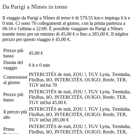
Da Parigi a Nîmes in treno
Il viaggio da Parigi a Nîmes di treno è di 579,55 km e impiega 6 h e
0 min. Ci sono 70 collegamenti al giorno, con la prima partenza a
06:16 e l'ultima a 22:00. È possibile viaggiare da Parigi a Nîmes
tramite treno per un minimo di 45,00 € o fino a 285,00 €. Il miglior
prezzo per questo viaggio è 45,00 €.
Prezzo più
45,00 €
basso
Durata del
6 h e 0 min
viaggio
INTERCITÉS de nuit, ZOU !, TGV Lyria, Trenitalia,
Connessione
FlixBus, liO, INTERCITÉS, OUIGO, Renfe, TER,
al giorno
TGV inOui
70
INTERCITÉS de nuit, ZOU !, TGV Lyria, Trenitalia,
Prezzo più
FlixBus, liO, INTERCITÉS, OUIGO, Renfe, TER,
basso
TGV inOui
45,00 €
INTERCITÉS de nuit, ZOU !, TGV Lyria, Trenitalia,
Il prezzo più
FlixBus, liO, INTERCITÉS, OUIGO, Renfe, TER,
alto
TGV inOui
285,00 €
INTERCITÉS de nuit, ZOU !, TGV Lyria, Trenitalia,
Prima
FlixBus, liO, INTERCITÉS, OUIGO, Renfe, TER,