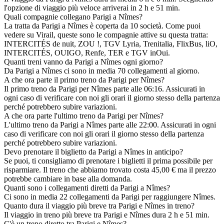
l'opzione di viaggio più veloce arriverai in 2 h e 51 min.
Quali compagnie collegano Parigi a Nîmes?
La tratta da Parigi a Nîmes è coperta da 10 società. Come puoi
vedere su Virail, queste sono le compagnie attive su questa tratta:
INTERCITÉS de nuit, ZOU !, TGV Lyria, Trenitalia, FlixBus, liO,
INTERCITÉS, OUIGO, Renfe, TER e TGV inOui.
Quanti treni vanno da Parigi a Nîmes ogni giorno?
Da Parigi a Nîmes ci sono in media 70 collegamenti al giorno.
A che ora parte il primo treno da Parigi per Nîmes?
Il primo treno da Parigi per Nîmes parte alle 06:16. Assicurati in
ogni caso di verificare con noi gli orari il giorno stesso della partenza
perché potrebbero subire variazioni.
A che ora parte l'ultimo treno da Parigi per Nîmes?
L'ultimo treno da Parigi a Nîmes parte alle 22:00. Assicurati in ogni
caso di verificare con noi gli orari il giorno stesso della partenza
perché potrebbero subire variazioni.
Devo prenotare il biglietto da Parigi a Nîmes in anticipo?
Se puoi, ti consigliamo di prenotare i biglietti il prima possibile per
risparmiare. Il treno che abbiamo trovato costa 45,00 € ma il prezzo
potrebbe cambiare in base alla domanda.
Quanti sono i collegamenti diretti da Parigi a Nîmes?
Ci sono in media 22 collegamenti da Parigi per raggiungere Nîmes.
Quanto dura il viaggio più breve tra Parigi e Nîmes in treno?
Il viaggio in treno più breve tra Parigi e Nîmes dura 2 h e 51 min.
C'è un treno diretto tra Parigi e Nîmes?