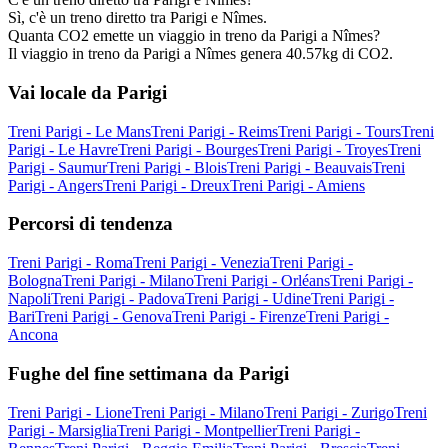
Sì, c'è un treno diretto tra Parigi e Nîmes.
Quanta CO2 emette un viaggio in treno da Parigi a Nîmes?
Il viaggio in treno da Parigi a Nîmes genera 40.57kg di CO2.
Vai locale da Parigi
Treni Parigi - Le Mans
Treni Parigi - Reims
Treni Parigi - Tours
Treni
Parigi - Le Havre
Treni Parigi - Bourges
Treni Parigi - Troyes
Treni
Parigi - Saumur
Treni Parigi - Blois
Treni Parigi - Beauvais
Treni
Parigi - Angers
Treni Parigi - Dreux
Treni Parigi - Amiens
Percorsi di tendenza
Treni Parigi - Roma
Treni Parigi - Venezia
Treni Parigi -
Bologna
Treni Parigi - Milano
Treni Parigi - Orléans
Treni Parigi -
Napoli
Treni Parigi - Padova
Treni Parigi - Udine
Treni Parigi -
Bari
Treni Parigi - Genova
Treni Parigi - Firenze
Treni Parigi -
Ancona
Fughe del fine settimana da Parigi
Treni Parigi - Lione
Treni Parigi - Milano
Treni Parigi - Zurigo
Treni
Parigi - Marsiglia
Treni Parigi - Montpellier
Treni Parigi -