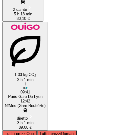
2 cambi
5 h 18 min
80,10 €
1.03 kg CO
2
3 h 1 min
09:41
Paris Gare De Lyon
12:42
NîMes (Gare RoutièRe)
diretto
3 h 1 min
89,00 €
Tutti i prezzi
Oggi
Tutti i prezzi
Domani