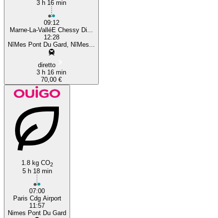
3 h 16 min
09:12
Marne-La-ValléE Chessy Di...
12:28
NîMes Pont Du Gard, NîMes...
diretto
3 h 16 min
70,00 €
1.8 kg CO
2
5 h 18 min
07:00
Paris Cdg Airport
11:57
Nimes Pont Du Gard