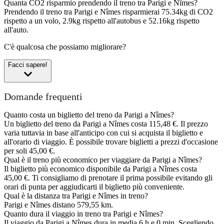
Quanta CO2 risparmio prendendo il treno tra Parigi e Nîmes?
Prendendo il treno tra Parigi e Nîmes risparmierai 75.34kg di CO2
rispetto a un volo, 2.9kg rispetto all'autobus e 52.16kg rispetto
all'auto.
C'è qualcosa che possiamo migliorare?
Facci sapere!
Domande frequenti
Quanto costa un biglietto del treno da Parigi a Nîmes?
Un biglietto del treno da Parigi a Nîmes costa 115,48 €. Il prezzo
varia tuttavia in base all'anticipo con cui si acquista il biglietto e
all'orario di viaggio. È possibile trovare biglietti a prezzi d'occasione
per soli 45,00 €.
Qual è il treno più economico per viaggiare da Parigi a Nîmes?
Il biglietto più economico disponibile da Parigi a Nîmes costa
45,00 €. Ti consigliamo di prenotare il prima possibile evitando gli
orari di punta per aggiudicarti il biglietto più conveniente.
Qual è la distanza tra Parigi e Nîmes in treno?
Parigi e Nîmes distano 579,55 km.
Quanto dura il viaggio in treno tra Parigi e Nîmes?
Il viaggio da Parigi a Nîmes dura in media 6 h e 0 min. Scegliendo