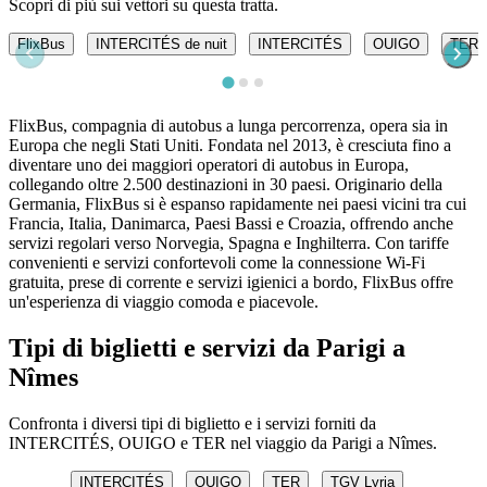
Scopri di più sui vettori su questa tratta.
FlixBus
INTERCITÉS de nuit
INTERCITÉS
OUIGO
TER
FlixBus, compagnia di autobus a lunga percorrenza, opera sia in
Europa che negli Stati Uniti. Fondata nel 2013, è cresciuta fino a
diventare uno dei maggiori operatori di autobus in Europa,
collegando oltre 2.500 destinazioni in 30 paesi. Originario della
Germania, FlixBus si è espanso rapidamente nei paesi vicini tra cui
Francia, Italia, Danimarca, Paesi Bassi e Croazia, offrendo anche
servizi regolari verso Norvegia, Spagna e Inghilterra. Con tariffe
convenienti e servizi confortevoli come la connessione Wi-Fi
gratuita, prese di corrente e servizi igienici a bordo, FlixBus offre
un'esperienza di viaggio comoda e piacevole.
Tipi di biglietti e servizi da Parigi a
Nîmes
Confronta i diversi tipi di biglietto e i servizi forniti da
INTERCITÉS, OUIGO e TER nel viaggio da Parigi a Nîmes.
INTERCITÉS
OUIGO
TER
TGV Lyria