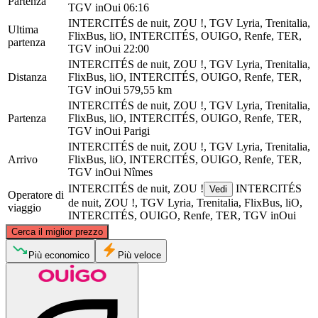
Partenza
TGV inOui
06:16
INTERCITÉS de nuit, ZOU !, TGV Lyria, Trenitalia,
Ultima
FlixBus, liO, INTERCITÉS, OUIGO, Renfe, TER,
partenza
TGV inOui
22:00
INTERCITÉS de nuit, ZOU !, TGV Lyria, Trenitalia,
Distanza
FlixBus, liO, INTERCITÉS, OUIGO, Renfe, TER,
TGV inOui
579,55 km
INTERCITÉS de nuit, ZOU !, TGV Lyria, Trenitalia,
Partenza
FlixBus, liO, INTERCITÉS, OUIGO, Renfe, TER,
TGV inOui
Parigi
INTERCITÉS de nuit, ZOU !, TGV Lyria, Trenitalia,
Arrivo
FlixBus, liO, INTERCITÉS, OUIGO, Renfe, TER,
TGV inOui
Nîmes
INTERCITÉS de nuit, ZOU !
INTERCITÉS
Vedi
Operatore di
de nuit, ZOU !, TGV Lyria, Trenitalia, FlixBus, liO,
viaggio
INTERCITÉS, OUIGO, Renfe, TER, TGV inOui
©
CARTO
, ©
OpenStreetMap
contributors
Cerca il miglior prezzo
Paris
Più economico
Più veloce