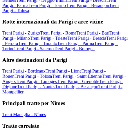
Rennes
Treni Parigi - Reggio Emilia
Treni Parigi - Brescia
Treni
Parigi - Parma
Treni Parigi - Torino
Treni Parigi - Besançon
Treni
Parigi - Tolosa
Rotte internazionali da Parigi e aree vicine
Treni Parigi - Zurigo
Treni Parigi - Roma
Treni Parigi - Bari
Treni
Parigi - Milano
Treni Parigi - Trieste
Treni Parigi - Brescia
Treni Parigi
- Ferrara
Treni Parigi - Taranto
Treni Parigi - Parma
Treni Parigi -
Torino
Treni Parigi - Salerno
Treni Parigi - Bologna
Altre destinazioni da Parigi
Treni Parigi - Bordeaux
Treni Parigi - Lione
Treni Parigi -
Rouen
Treni Parigi - Tolosa
Treni Parigi - Saint-Étienne
Treni Parigi -
Angers
Treni Parigi - Limoges
Treni Parigi - Grenoble
Treni Parigi -
Digione
Treni Parigi - Nantes
Treni Parigi - Besançon
Treni Parigi -
Montpellier
Principali tratte per Nîmes
Treni Marsiglia - Nîmes
Tratte correlate