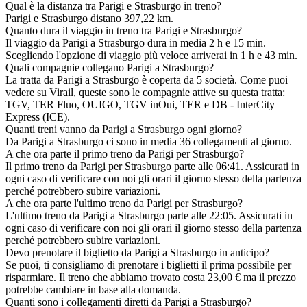
Qual è la distanza tra Parigi e Strasburgo in treno?
Parigi e Strasburgo distano 397,22 km.
Quanto dura il viaggio in treno tra Parigi e Strasburgo?
Il viaggio da Parigi a Strasburgo dura in media 2 h e 15 min.
Scegliendo l'opzione di viaggio più veloce arriverai in 1 h e 43 min.
Quali compagnie collegano Parigi a Strasburgo?
La tratta da Parigi a Strasburgo è coperta da 5 società. Come puoi
vedere su Virail, queste sono le compagnie attive su questa tratta:
TGV, TER Fluo, OUIGO, TGV inOui, TER e DB - InterCity
Express (ICE).
Quanti treni vanno da Parigi a Strasburgo ogni giorno?
Da Parigi a Strasburgo ci sono in media 36 collegamenti al giorno.
A che ora parte il primo treno da Parigi per Strasburgo?
Il primo treno da Parigi per Strasburgo parte alle 06:41. Assicurati in
ogni caso di verificare con noi gli orari il giorno stesso della partenza
perché potrebbero subire variazioni.
A che ora parte l'ultimo treno da Parigi per Strasburgo?
L'ultimo treno da Parigi a Strasburgo parte alle 22:05. Assicurati in
ogni caso di verificare con noi gli orari il giorno stesso della partenza
perché potrebbero subire variazioni.
Devo prenotare il biglietto da Parigi a Strasburgo in anticipo?
Se puoi, ti consigliamo di prenotare i biglietti il prima possibile per
risparmiare. Il treno che abbiamo trovato costa 23,00 € ma il prezzo
potrebbe cambiare in base alla domanda.
Quanti sono i collegamenti diretti da Parigi a Strasburgo?