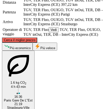
TGV, TER Fluo, OUIGO, TGV inOui, TER, DB -
Distanza
InterCity Express (ICE)
397,22 km
TGV, TER Fluo, OUIGO, TGV inOui, TER, DB -
Partenza
InterCity Express (ICE)
Parigi
TGV, TER Fluo, OUIGO, TGV inOui, TER, DB -
Arrivo
InterCity Express (ICE)
Strasburgo
Operatore di
TGV, TER Fluo
TGV, TER Fluo, OUIGO,
Vedi
viaggio
TGV inOui, TER, DB - InterCity Express (ICE)
©
CARTO
, ©
OpenStreetMap
contributors
Cerca il miglior prezzo
Più economico
Più veloce
Paris
Strasbourg
1.6 kg CO
2
4 h 43 min
16:36
Paris Gare De L"Est
21:19
Strasbourg-Ville