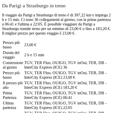
Da Parigi a Strasburgo in treno
Il viaggio da Parigi a Strasburgo di treno è di 397,22 km e impiega 2
h e 15 min. Ci sono 36 collegamenti al giorno, con la prima partenza
a 06:41 e l'ultima a 22:05. È possibile viaggiare da Parigi a
Strasburgo tramite treno per un minimo di 23,00 € o fino a 183,20 €.
Il miglior prezzo per questo viaggio è 23,00 €.
Prezzo più
23,00 €
basso
Durata del
2 h e 15 min
viaggio
Connessione
TGV, TER Fluo, OUIGO, TGV inOui, TER, DB -
al giorno
InterCity Express (ICE)
36
Prezzo più
TGV, TER Fluo, OUIGO, TGV inOui, TER, DB -
basso
InterCity Express (ICE)
23,00 €
Il prezzo più
TGV, TER Fluo, OUIGO, TGV inOui, TER, DB -
alto
InterCity Express (ICE)
183,20 €
Prima
TGV, TER Fluo, OUIGO, TGV inOui, TER, DB -
Partenza
InterCity Express (ICE)
06:41
Ultima
TGV, TER Fluo, OUIGO, TGV inOui, TER, DB -
partenza
InterCity Express (ICE)
22:05