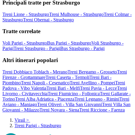
Principali tratte per Strasburgo
Treni Lione - Strasburgo
Treni Mulhouse - Strasburgo
Treni Colmar -
Strasburgo
Treni Obernai - Strasburgo
Tratte correlate
Voli Parigi - Strasburgo
Bus Parigi - Strasburgo
Voli Strasburgo -
Parigi
Treni Strasburgo - Parigi
Bus Strasburgo - Parigi
Altri itinerari popolari
Treni Dobbiaco Toblach - Merano
Treni Bergamo - Grosseto
Treni
Firenze - Grottammare
Treni Caserta - Termoli
Treni Bari -
Piombino
Treni Napoli - Cesenatico
Treni Avellino - Pompei
Treni
Padova - Vibo Valentia
Treni Bari - Melfi
Treni Pavia - Lecce
Treni
Livorno - Civitavecchia
Treni Fiumicino - Follonica
Treni Gallarate -
Torino
Treni Alba Adriatica - Piacenza
Treni Legnano - Rimini
Treni
Aviano - Maniago
Treni Oliveri - Villa San Giovanni
Treni Villa San
Giovanni - Milazzo
Treni Novara - Siena
Treni Riccione - Faenza
Virail
>
Treni Parigi - Strasburgo