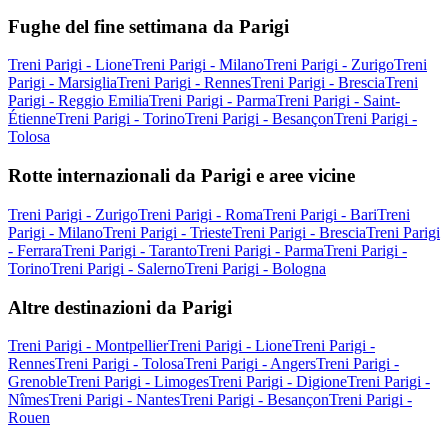
Fughe del fine settimana da Parigi
Treni Parigi - Lione
Treni Parigi - Milano
Treni Parigi - Zurigo
Treni
Parigi - Marsiglia
Treni Parigi - Rennes
Treni Parigi - Brescia
Treni
Parigi - Reggio Emilia
Treni Parigi - Parma
Treni Parigi - Saint-
Étienne
Treni Parigi - Torino
Treni Parigi - Besançon
Treni Parigi -
Tolosa
Rotte internazionali da Parigi e aree vicine
Treni Parigi - Zurigo
Treni Parigi - Roma
Treni Parigi - Bari
Treni
Parigi - Milano
Treni Parigi - Trieste
Treni Parigi - Brescia
Treni Parigi
- Ferrara
Treni Parigi - Taranto
Treni Parigi - Parma
Treni Parigi -
Torino
Treni Parigi - Salerno
Treni Parigi - Bologna
Altre destinazioni da Parigi
Treni Parigi - Montpellier
Treni Parigi - Lione
Treni Parigi -
Rennes
Treni Parigi - Tolosa
Treni Parigi - Angers
Treni Parigi -
Grenoble
Treni Parigi - Limoges
Treni Parigi - Digione
Treni Parigi -
Nîmes
Treni Parigi - Nantes
Treni Parigi - Besançon
Treni Parigi -
Rouen