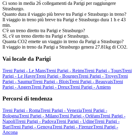
Ci sono in media 26 collegamenti da Parigi per raggiungere
Strasburgo.
Quanto dura il viaggio più breve tra Parigi e Strasburgo in treno?
Il viaggio in treno più breve tra Parigi e Strasburgo dura 1 h e 43
min.
C'è un treno diretto tra Parigi e Strasburgo?
Sì, c'è un treno diretto tra Parigi e Strasburgo.
Quanta CO2 emette un viaggio in treno da Parigi a Strasburgo?
Il viaggio in treno da Parigi a Strasburgo genera 27.81kg di CO2.
Vai locale da Parigi
Treni Parigi - Le Mans
Treni Parigi - Reims
Treni Parigi - Tours
Treni
Parigi - Le Havre
Treni Parigi - Bourges
Treni Parigi - Troyes
Treni
Parigi - Saumur
Treni Parigi - Blois
Treni Parigi - Beauvais
Treni
Parigi - Angers
Treni Parigi - Dreux
Treni Parigi - Amiens
Percorsi di tendenza
Treni Parigi - Roma
Treni Parigi - Venezia
Treni Parigi -
Bologna
Treni Parigi - Milano
Treni Parigi - Orléans
Treni Parigi -
Napoli
Treni Parigi - Padova
Treni Parigi - Udine
Treni Parigi -
Bari
Treni Parigi - Genova
Treni Parigi - Firenze
Treni Parigi -
Ancona