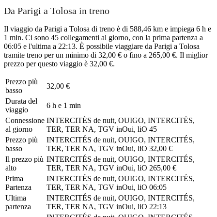
Da Parigi a Tolosa in treno
Il viaggio da Parigi a Tolosa di treno è di 588,46 km e impiega 6 h e
1 min. Ci sono 45 collegamenti al giorno, con la prima partenza a
06:05 e l'ultima a 22:13. È possibile viaggiare da Parigi a Tolosa
tramite treno per un minimo di 32,00 € o fino a 265,00 €. Il miglior
prezzo per questo viaggio è 32,00 €.
Prezzo più
32,00 €
basso
Durata del
6 h e 1 min
viaggio
Connessione
INTERCITÉS de nuit, OUIGO, INTERCITÉS,
al giorno
TER, TER NA, TGV inOui, liO
45
Prezzo più
INTERCITÉS de nuit, OUIGO, INTERCITÉS,
basso
TER, TER NA, TGV inOui, liO
32,00 €
Il prezzo più
INTERCITÉS de nuit, OUIGO, INTERCITÉS,
alto
TER, TER NA, TGV inOui, liO
265,00 €
Prima
INTERCITÉS de nuit, OUIGO, INTERCITÉS,
Partenza
TER, TER NA, TGV inOui, liO
06:05
Ultima
INTERCITÉS de nuit, OUIGO, INTERCITÉS,
partenza
TER, TER NA, TGV inOui, liO
22:13