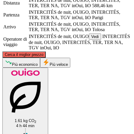
INTERCITÉS de nuit, OUIGO, INTERCITÉS,
Distanza
TER, TER NA, TGV inOui, liO
588,46 km
INTERCITÉS de nuit, OUIGO, INTERCITÉS,
Partenza
TER, TER NA, TGV inOui, liO
Parigi
INTERCITÉS de nuit, OUIGO, INTERCITÉS,
Arrivo
TER, TER NA, TGV inOui, liO
Tolosa
INTERCITÉS de nuit, OUIGO
INTERCITÉS
Vedi
Operatore di
de nuit, OUIGO, INTERCITÉS, TER, TER NA,
viaggio
TGV inOui, liO
©
CARTO
, ©
OpenStreetMap
contributors
Cerca il miglior prezzo
Paris
Più economico
Più veloce
1.61 kg CO
2
Toulouse
4 h 44 min