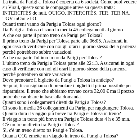
La tratta da Parigi a Tolosa è coperta da 6 società. Come puoi vedere
su Virail, queste sono le compagnie attive su questa tratta:
INTERCITÉS de nuit, OUIGO, INTERCITÉS, TER, TER NA,
TGV inOui e liO.
Quanti treni vanno da Parigi a Tolosa ogni giorno?
Da Parigi a Tolosa ci sono in media 45 collegamenti al giorno.
A che ora parte il primo treno da Parigi per Tolosa?
Il primo treno da Parigi per Tolosa parte alle 06:05. Assicurati in
ogni caso di verificare con noi gli orari il giorno stesso della partenza
perché potrebbero subire variazioni.
A che ora parte l'ultimo treno da Parigi per Tolosa?
L'ultimo treno da Parigi a Tolosa parte alle 22:13. Assicurati in ogni
caso di verificare con noi gli orari il giorno stesso della partenza
perché potrebbero subire variazioni.
Devo prenotare il biglietto da Parigi a Tolosa in anticipo?
Se puoi, ti consigliamo di prenotare i biglietti il prima possibile per
risparmiare. Il treno che abbiamo trovato costa 32,00 € ma il prezzo
potrebbe cambiare in base alla domanda.
Quanti sono i collegamenti diretti da Parigi a Tolosa?
Ci sono in media 26 collegamenti da Parigi per raggiungere Tolosa.
Quanto dura il viaggio più breve tra Parigi e Tolosa in treno?
Il viaggio in treno più breve tra Parigi e Tolosa dura 4 h e 35 min.
C'è un treno diretto tra Parigi e Tolosa?
Sì, c'è un treno diretto tra Parigi e Tolosa.
Quanta CO2 emette un viaggio in treno da Parigi a Tolosa?