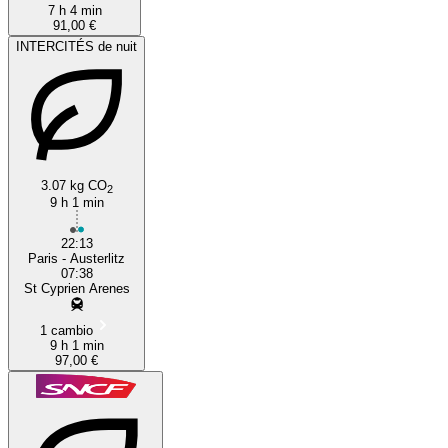
7 h 4 min
91,00 €
INTERCITÉS de nuit
3.07 kg CO
2
9 h 1 min
22:13
Paris - Austerlitz
07:38
St Cyprien Arenes
1 cambio
9 h 1 min
97,00 €