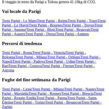
Il viaggio in treno da Parigi a Tolosa genera 41.19kg di CO2.
Vai locale da Parigi
Treni Parigi - Le Mans
Treni Parigi - Reims
Treni Parigi - Tours
Treni
Parigi - Le Havre
Treni Parigi - Bourges
Treni Parigi - Troyes
Treni
Parigi - Saumur
Treni Parigi - Blois
Treni Parigi - Beauvais
Treni
Parigi - Angers
Treni Parigi - Dreux
Treni Parigi - Amiens
Percorsi di tendenza
Treni Parigi - Roma
Treni Parigi - Venezia
Treni Parigi -
Bologna
Treni Parigi - Milano
Treni Parigi - Orléans
Treni Parigi -
Napoli
Treni Parigi - Padova
Treni Parigi - Udine
Treni Parigi -
Bari
Treni Parigi - Genova
Treni Parigi - Firenze
Treni Parigi -
Ancona
Fughe del fine settimana da Parigi
Treni Parigi - Lione
Treni Parigi - Milano
Treni Parigi - Nantes
Treni
Parigi - Marsiglia
Treni Parigi - Rennes
Treni Parigi - Brescia
Treni
Parigi - Reggio Emilia
Treni Parigi - Parma
Treni Parigi - Saint-
Étienne
Treni Parigi - Torino
Treni Parigi - Besançon
Treni Parigi -
Zurigo