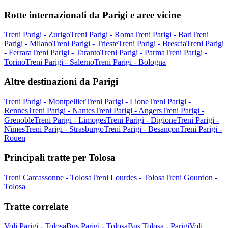
Rotte internazionali da Parigi e aree vicine
Treni Parigi - Zurigo
Treni Parigi - Roma
Treni Parigi - Bari
Treni
Parigi - Milano
Treni Parigi - Trieste
Treni Parigi - Brescia
Treni Parigi
- Ferrara
Treni Parigi - Taranto
Treni Parigi - Parma
Treni Parigi -
Torino
Treni Parigi - Salerno
Treni Parigi - Bologna
Altre destinazioni da Parigi
Treni Parigi - Montpellier
Treni Parigi - Lione
Treni Parigi -
Rennes
Treni Parigi - Nantes
Treni Parigi - Angers
Treni Parigi -
Grenoble
Treni Parigi - Limoges
Treni Parigi - Digione
Treni Parigi -
Nîmes
Treni Parigi - Strasburgo
Treni Parigi - Besançon
Treni Parigi -
Rouen
Principali tratte per Tolosa
Treni Carcassonne - Tolosa
Treni Lourdes - Tolosa
Treni Gourdon -
Tolosa
Tratte correlate
Voli Parigi - Tolosa
Bus Parigi - Tolosa
Bus Tolosa - Parigi
Voli