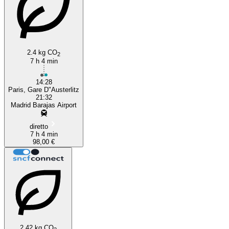
2.4 kg CO
2
7 h 4 min
14:28
Paris, Gare D"Austerlitz
21:32
Madrid Barajas Airport
diretto
7 h 4 min
98,00 €
2.42 kg CO