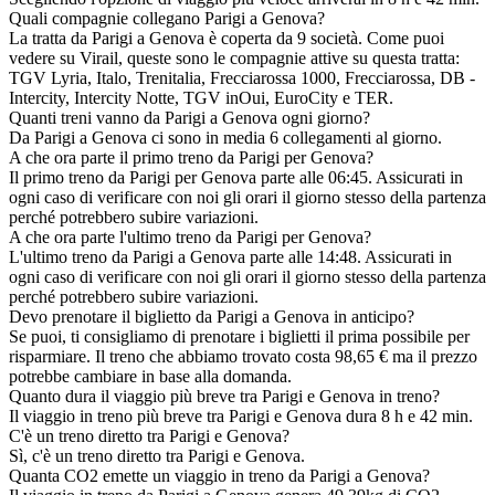
Quali compagnie collegano Parigi a Genova?
La tratta da Parigi a Genova è coperta da 9 società. Come puoi
vedere su Virail, queste sono le compagnie attive su questa tratta:
TGV Lyria, Italo, Trenitalia, Frecciarossa 1000, Frecciarossa, DB -
Intercity, Intercity Notte, TGV inOui, EuroCity e TER.
Quanti treni vanno da Parigi a Genova ogni giorno?
Da Parigi a Genova ci sono in media 6 collegamenti al giorno.
A che ora parte il primo treno da Parigi per Genova?
Il primo treno da Parigi per Genova parte alle 06:45. Assicurati in
ogni caso di verificare con noi gli orari il giorno stesso della partenza
perché potrebbero subire variazioni.
A che ora parte l'ultimo treno da Parigi per Genova?
L'ultimo treno da Parigi a Genova parte alle 14:48. Assicurati in
ogni caso di verificare con noi gli orari il giorno stesso della partenza
perché potrebbero subire variazioni.
Devo prenotare il biglietto da Parigi a Genova in anticipo?
Se puoi, ti consigliamo di prenotare i biglietti il prima possibile per
risparmiare. Il treno che abbiamo trovato costa 98,65 € ma il prezzo
potrebbe cambiare in base alla domanda.
Quanto dura il viaggio più breve tra Parigi e Genova in treno?
Il viaggio in treno più breve tra Parigi e Genova dura 8 h e 42 min.
C'è un treno diretto tra Parigi e Genova?
Sì, c'è un treno diretto tra Parigi e Genova.
Quanta CO2 emette un viaggio in treno da Parigi a Genova?