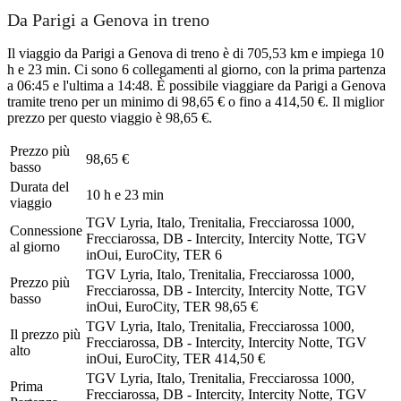
Da Parigi a Genova in treno
Il viaggio da Parigi a Genova di treno è di 705,53 km e impiega 10
h e 23 min. Ci sono 6 collegamenti al giorno, con la prima partenza
a 06:45 e l'ultima a 14:48. È possibile viaggiare da Parigi a Genova
tramite treno per un minimo di 98,65 € o fino a 414,50 €. Il miglior
prezzo per questo viaggio è 98,65 €.
Prezzo più
98,65 €
basso
Durata del
10 h e 23 min
viaggio
TGV Lyria, Italo, Trenitalia, Frecciarossa 1000,
Connessione
Frecciarossa, DB - Intercity, Intercity Notte, TGV
al giorno
inOui, EuroCity, TER
6
TGV Lyria, Italo, Trenitalia, Frecciarossa 1000,
Prezzo più
Frecciarossa, DB - Intercity, Intercity Notte, TGV
basso
inOui, EuroCity, TER
98,65 €
TGV Lyria, Italo, Trenitalia, Frecciarossa 1000,
Il prezzo più
Frecciarossa, DB - Intercity, Intercity Notte, TGV
alto
inOui, EuroCity, TER
414,50 €
TGV Lyria, Italo, Trenitalia, Frecciarossa 1000,
Prima
Frecciarossa, DB - Intercity, Intercity Notte, TGV