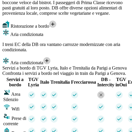
boccone veloce dal bistrot. I passeggeri di Prima Classe ricevono
pasti gratuiti al loro posto. DB offre diverse opzioni alimentari di
provenienza locale, comprese scelte vegetariane e vegane.
Ristorazione a bordo
Aria condizionata
I treni EC della DB ora vantano carrozze modernizzate con aria
condizionata.
Aria condizionata
Servizi a bordo di TGV Lyria, Italo e Trenitalia da Parigi a Genova
Confronta i servizi a bordo nel viaggio in train da Parigi a Genova.
Servizi a
TGV
DB -
TGV
Italo
Trenitalia
Frecciarossa
E
bordo
Lyria
Intercity
inOui
Area
Silenzio
Wifi
Prese di
corrente