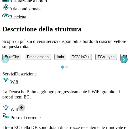
Ristorazione a bordo
Aria condizionata
Bicicletta
Descrizione della struttura
Scopri di più sui diversi servizi disponibili a bordo di ciascun vettore
su questa rotta.
EuroCity
Frecciarossa
Italo
TGV inOui
TGV Lyria
DB -
Servizi
Descrizione
Wifi
La Deutsche Bahn aggiunge progressivamente il WiFi gratuito ai
propri treni EC.
Wifi
Prese di corrente
I treni EC della DB sono dotati di carrozze recentemente rinnovate e