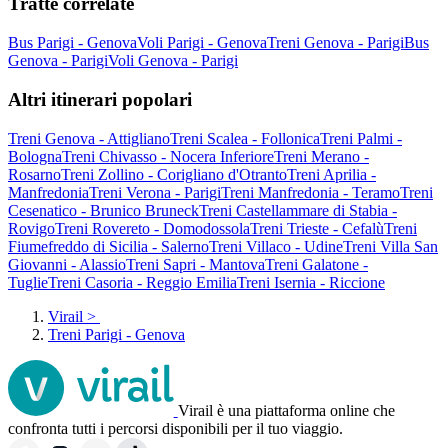
Tratte correlate
Bus Parigi - Genova
Voli Parigi - Genova
Treni Genova - Parigi
Bus
Genova - Parigi
Voli Genova - Parigi
Altri itinerari popolari
Treni Genova - Attigliano
Treni Scalea - Follonica
Treni Palmi -
Bologna
Treni Chivasso - Nocera Inferiore
Treni Merano -
Rosarno
Treni Zollino - Corigliano d'Otranto
Treni Aprilia -
Manfredonia
Treni Verona - Parigi
Treni Manfredonia - Teramo
Treni
Cesenatico - Brunico Bruneck
Treni Castellammare di Stabia -
Rovigo
Treni Rovereto - Domodossola
Treni Trieste - Cefalù
Treni
Fiumefreddo di Sicilia - Salerno
Treni Villaco - Udine
Treni Villa San
Giovanni - Alassio
Treni Sapri - Mantova
Treni Galatone -
Tuglie
Treni Casoria - Reggio Emilia
Treni Isernia - Riccione
Virail
>
Treni Parigi - Genova
Virail è una piattaforma online che
confronta tutti i percorsi disponibili per il tuo viaggio.