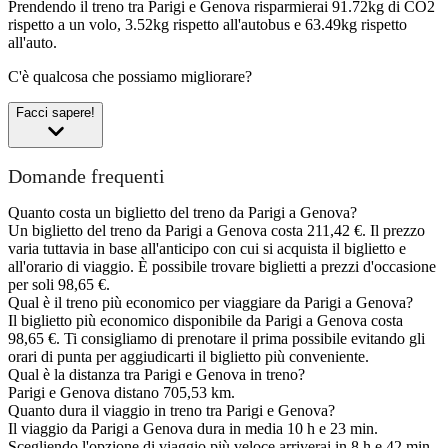
Prendendo il treno tra Parigi e Genova risparmierai 91.72kg di CO2
rispetto a un volo, 3.52kg rispetto all'autobus e 63.49kg rispetto
all'auto.
C'è qualcosa che possiamo migliorare?
Facci sapere!
Domande frequenti
Quanto costa un biglietto del treno da Parigi a Genova?
Un biglietto del treno da Parigi a Genova costa 211,42 €. Il prezzo
varia tuttavia in base all'anticipo con cui si acquista il biglietto e
all'orario di viaggio. È possibile trovare biglietti a prezzi d'occasione
per soli 98,65 €.
Qual è il treno più economico per viaggiare da Parigi a Genova?
Il biglietto più economico disponibile da Parigi a Genova costa
98,65 €. Ti consigliamo di prenotare il prima possibile evitando gli
orari di punta per aggiudicarti il biglietto più conveniente.
Qual è la distanza tra Parigi e Genova in treno?
Parigi e Genova distano 705,53 km.
Quanto dura il viaggio in treno tra Parigi e Genova?
Il viaggio da Parigi a Genova dura in media 10 h e 23 min.
Scegliendo l'opzione di viaggio più veloce arriverai in 8 h e 42 min.