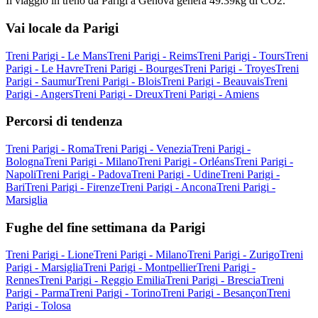
Il viaggio in treno da Parigi a Genova genera 49.39kg di CO2.
Vai locale da Parigi
Treni Parigi - Le Mans
Treni Parigi - Reims
Treni Parigi - Tours
Treni
Parigi - Le Havre
Treni Parigi - Bourges
Treni Parigi - Troyes
Treni
Parigi - Saumur
Treni Parigi - Blois
Treni Parigi - Beauvais
Treni
Parigi - Angers
Treni Parigi - Dreux
Treni Parigi - Amiens
Percorsi di tendenza
Treni Parigi - Roma
Treni Parigi - Venezia
Treni Parigi -
Bologna
Treni Parigi - Milano
Treni Parigi - Orléans
Treni Parigi -
Napoli
Treni Parigi - Padova
Treni Parigi - Udine
Treni Parigi -
Bari
Treni Parigi - Firenze
Treni Parigi - Ancona
Treni Parigi -
Marsiglia
Fughe del fine settimana da Parigi
Treni Parigi - Lione
Treni Parigi - Milano
Treni Parigi - Zurigo
Treni
Parigi - Marsiglia
Treni Parigi - Montpellier
Treni Parigi -
Rennes
Treni Parigi - Reggio Emilia
Treni Parigi - Brescia
Treni
Parigi - Parma
Treni Parigi - Torino
Treni Parigi - Besançon
Treni
Parigi - Tolosa