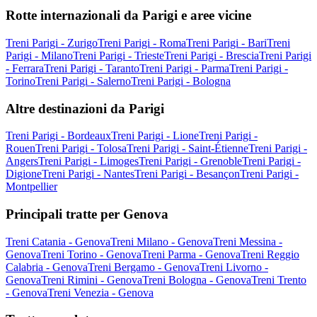
Rotte internazionali da Parigi e aree vicine
Treni Parigi - Zurigo
Treni Parigi - Roma
Treni Parigi - Bari
Treni
Parigi - Milano
Treni Parigi - Trieste
Treni Parigi - Brescia
Treni Parigi
- Ferrara
Treni Parigi - Taranto
Treni Parigi - Parma
Treni Parigi -
Torino
Treni Parigi - Salerno
Treni Parigi - Bologna
Altre destinazioni da Parigi
Treni Parigi - Bordeaux
Treni Parigi - Lione
Treni Parigi -
Rouen
Treni Parigi - Tolosa
Treni Parigi - Saint-Étienne
Treni Parigi -
Angers
Treni Parigi - Limoges
Treni Parigi - Grenoble
Treni Parigi -
Digione
Treni Parigi - Nantes
Treni Parigi - Besançon
Treni Parigi -
Montpellier
Principali tratte per Genova
Treni Catania - Genova
Treni Milano - Genova
Treni Messina -
Genova
Treni Torino - Genova
Treni Parma - Genova
Treni Reggio
Calabria - Genova
Treni Bergamo - Genova
Treni Livorno -
Genova
Treni Rimini - Genova
Treni Bologna - Genova
Treni Trento
- Genova
Treni Venezia - Genova