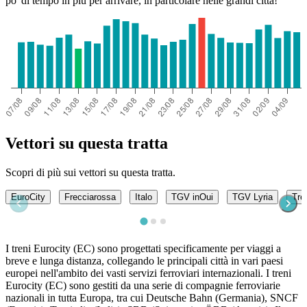
po' di tempo in più per arrivare, in particolare nelle grandi città!
Vettori su questa tratta
Scopri di più sui vettori su questa tratta.
EuroCity
Frecciarossa
Italo
TGV inOui
TGV Lyria
Tren
I treni Eurocity (EC) sono progettati specificamente per viaggi a
breve e lunga distanza, collegando le principali città in vari paesi
europei nell'ambito dei vasti servizi ferroviari internazionali. I treni
Eurocity (EC) sono gestiti da una serie di compagnie ferroviarie
nazionali in tutta Europa, tra cui Deutsche Bahn (Germania), SNCF