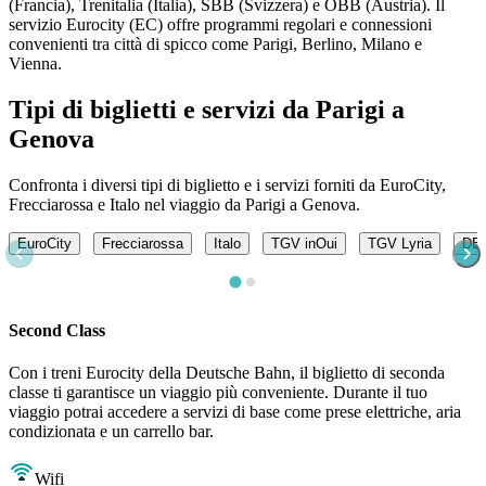
(Francia), Trenitalia (Italia), SBB (Svizzera) e ÖBB (Austria). Il
servizio Eurocity (EC) offre programmi regolari e connessioni
convenienti tra città di spicco come Parigi, Berlino, Milano e
Vienna.
Tipi di biglietti e servizi da Parigi a
Genova
Confronta i diversi tipi di biglietto e i servizi forniti da EuroCity,
Frecciarossa e Italo nel viaggio da Parigi a Genova.
EuroCity
Frecciarossa
Italo
TGV inOui
TGV Lyria
DB -
Second Class
Con i treni Eurocity della Deutsche Bahn, il biglietto di seconda
classe ti garantisce un viaggio più conveniente. Durante il tuo
viaggio potrai accedere a servizi di base come prese elettriche, aria
condizionata e un carrello bar.
Wifi