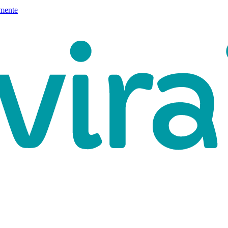
mente