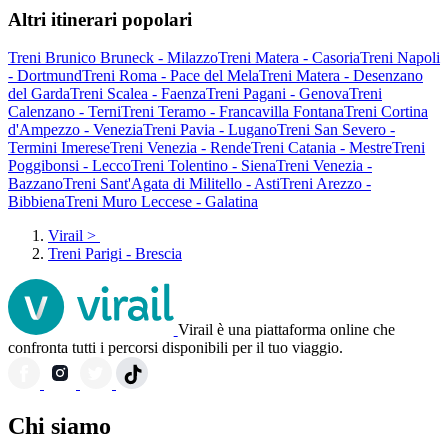
Altri itinerari popolari
Treni Brunico Bruneck - Milazzo
Treni Matera - Casoria
Treni Napoli
- Dortmund
Treni Roma - Pace del Mela
Treni Matera - Desenzano
del Garda
Treni Scalea - Faenza
Treni Pagani - Genova
Treni
Calenzano - Terni
Treni Teramo - Francavilla Fontana
Treni Cortina
d'Ampezzo - Venezia
Treni Pavia - Lugano
Treni San Severo -
Termini Imerese
Treni Venezia - Rende
Treni Catania - Mestre
Treni
Poggibonsi - Lecco
Treni Tolentino - Siena
Treni Venezia -
Bazzano
Treni Sant'Agata di Militello - Asti
Treni Arezzo -
Bibbiena
Treni Muro Leccese - Galatina
Virail
>
Treni Parigi - Brescia
Virail è una piattaforma online che
confronta tutti i percorsi disponibili per il tuo viaggio.
Chi siamo