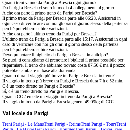
Quanti treni vanno da Parigi a Brescia ogni giorno?
Da Parigi a Brescia ci sono in media 4 collegamenti al giorno.
A che ora parte il primo treno da Parigi per Brescia?
Il primo treno da Parigi per Brescia parte alle 06:28. Assicurati in
ogni caso di verificare con noi gli orari il giorno stesso della partenza
perché potrebbero subire variazioni.
A che ora parte l'ultimo treno da Parigi per Brescia?
L'ultimo treno da Parigi a Brescia parte alle 15:17. Assicurati in ogni
caso di verificare con noi gli orari il giorno stesso della partenza
perché potrebbero subire variazioni.
Devo prenotare il biglietto da Parigi a Brescia in anticipo?
Se puoi, ti consigliamo di prenotare i biglietti il prima possibile per
risparmiare. Il treno che abbiamo trovato costa 87,50 € ma il prezzo
potrebbe cambiare in base alla domanda.
Quanto dura il viaggio più breve tra Parigi e Brescia in treno?
Il viaggio in treno più breve tra Parigi e Brescia dura 7 h e 52 min.
C'è un treno diretto tra Parigi e Brescia?
Sì, c'è un treno diretto tra Parigi e Brescia.
Quanta CO2 emette un viaggio in treno da Parigi a Brescia?
Il viaggio in treno da Parigi a Brescia genera 49.09kg di CO2.
Vai locale da Parigi
Treni Parigi - Le Mans
Treni Parigi - Reims
Treni Parigi - Tours
Treni
Parigi - Le Havre
Treni Parigi - Bourges
Treni Parigi - Troyes
Treni