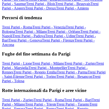
Parigi - Saumur
Treni Parigi - Blois
Treni Parigi - Beauvais
Treni
Parigi - Angers
Treni Parigi - Dreux
Treni Parigi - Amiens
Percorsi di tendenza
Treni Parigi - Roma
Treni Parigi - Venezia
Treni Parigi -
Bologna
Treni Parigi - Milano
Treni Parigi - Orléans
Treni Parigi -
Napoli
Treni Parigi - Padova
Treni Parigi - Udine
Treni Parigi -
Bari
Treni Parigi - Genova
Treni Parigi - Firenze
Treni Parigi -
Ancona
Fughe del fine settimana da Parigi
Treni Parigi - Lione
Treni Parigi - Milano
Treni Parigi - Zurigo
Treni
Parigi - Marsiglia
Treni Parigi - Montpellier
Treni Parigi -
Rennes
Treni Parigi - Reggio Emilia
Treni Parigi - Parma
Treni Parigi
- Saint-Étienne
Treni Parigi - Torino
Treni Parigi - Besançon
Treni
Parigi - Tolosa
Rotte internazionali da Parigi e aree vicine
Treni Parigi - Zurigo
Treni Parigi - Roma
Treni Parigi - Bari
Treni
Parigi - Milano
Treni Parigi - Trieste
Treni Parigi - Taranto
Treni
Parigi - Ferrara
Treni Parigi - Parma
Treni Parigi - Reggio