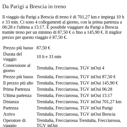
Da Parigi a Brescia in treno
Il viaggio da Parigi a Brescia di treno è di 701,27 km e impiega 10 h
e 33 min. Ci sono 4 collegamenti al giorno, con la prima partenza a
06:28 e l'ultima a 15:17. È possibile viaggiare da Parigi a Brescia
tramite treno per un minimo di 87,50 € o fino a 145,90 €. Il miglior
prezzo per questo viaggio è 87,50 €.
Prezzo più basso
87,50 €
Durata del
10 h e 33 min
viaggio
Connessione al
Trenitalia, Frecciarossa, TGV inOui
4
giorno
Prezzo più basso
Trenitalia, Frecciarossa, TGV inOui
87,50 €
Il prezzo più alto
Trenitalia, Frecciarossa, TGV inOui
145,90 €
Prima Partenza
Trenitalia, Frecciarossa, TGV inOui
06:28
Ultima partenza
Trenitalia, Frecciarossa, TGV inOui
15:17
Distanza
Trenitalia, Frecciarossa, TGV inOui
701,27 km
Partenza
Trenitalia, Frecciarossa, TGV inOui
Parigi
Arrivo
Trenitalia, Frecciarossa, TGV inOui
Brescia
Operatore di
Trenitalia, Frecciarossa
Trenitalia, Frecciarossa,
viaggio
TGV inOui