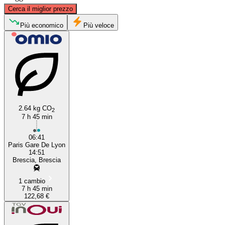
©
CARTO
, ©
OpenStreetMap
contributors
Cerca il miglior prezzo
Paris
Più economico
Più veloce
2.64 kg CO
2
7 h 45 min
Brescia
06:41
Paris Gare De Lyon
14:51
Brescia, Brescia
1 cambio
7 h 45 min
122,68 €