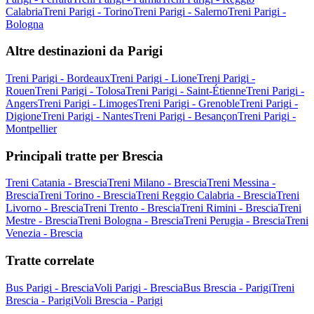
Calabria
Treni Parigi - Torino
Treni Parigi - Salerno
Treni Parigi -
Bologna
Altre destinazioni da Parigi
Treni Parigi - Bordeaux
Treni Parigi - Lione
Treni Parigi -
Rouen
Treni Parigi - Tolosa
Treni Parigi - Saint-Étienne
Treni Parigi -
Angers
Treni Parigi - Limoges
Treni Parigi - Grenoble
Treni Parigi -
Digione
Treni Parigi - Nantes
Treni Parigi - Besançon
Treni Parigi -
Montpellier
Principali tratte per Brescia
Treni Catania - Brescia
Treni Milano - Brescia
Treni Messina -
Brescia
Treni Torino - Brescia
Treni Reggio Calabria - Brescia
Treni
Livorno - Brescia
Treni Trento - Brescia
Treni Rimini - Brescia
Treni
Mestre - Brescia
Treni Bologna - Brescia
Treni Perugia - Brescia
Treni
Venezia - Brescia
Tratte correlate
Bus Parigi - Brescia
Voli Parigi - Brescia
Bus Brescia - Parigi
Treni
Brescia - Parigi
Voli Brescia - Parigi