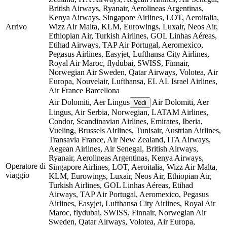
British Airways, Ryanair, Aerolineas Argentinas,
Kenya Airways, Singapore Airlines, LOT, Aeroitalia,
Arrivo
Wizz Air Malta, KLM, Eurowings, Luxair, Neos Air,
Ethiopian Air, Turkish Airlines, GOL Linhas Aéreas,
Etihad Airways, TAP Air Portugal, Aeromexico,
Pegasus Airlines, Easyjet, Lufthansa City Airlines,
Royal Air Maroc, flydubai, SWISS, Finnair,
Norwegian Air Sweden, Qatar Airways, Volotea, Air
Europa, Nouvelair, Lufthansa, EL AL Israel Airlines,
Air France
Barcellona
Air Dolomiti, Aer Lingus
Air Dolomiti, Aer
Vedi
Lingus, Air Serbia, Norwegian, LATAM Airlines,
Condor, Scandinavian Airlines, Emirates, Iberia,
Vueling, Brussels Airlines, Tunisair, Austrian Airlines,
Transavia France, Air New Zealand, ITA Airways,
Aegean Airlines, Air Senegal, British Airways,
Ryanair, Aerolineas Argentinas, Kenya Airways,
Operatore di
Singapore Airlines, LOT, Aeroitalia, Wizz Air Malta,
viaggio
KLM, Eurowings, Luxair, Neos Air, Ethiopian Air,
Turkish Airlines, GOL Linhas Aéreas, Etihad
Airways, TAP Air Portugal, Aeromexico, Pegasus
Airlines, Easyjet, Lufthansa City Airlines, Royal Air
Maroc, flydubai, SWISS, Finnair, Norwegian Air
Sweden, Qatar Airways, Volotea, Air Europa,