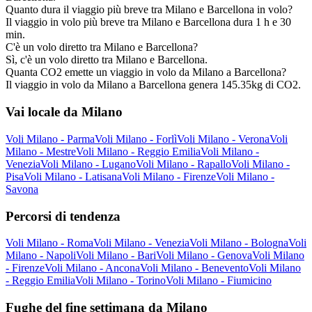
Quanto dura il viaggio più breve tra Milano e Barcellona in volo?
Il viaggio in volo più breve tra Milano e Barcellona dura 1 h e 30
min.
C'è un volo diretto tra Milano e Barcellona?
Sì, c'è un volo diretto tra Milano e Barcellona.
Quanta CO2 emette un viaggio in volo da Milano a Barcellona?
Il viaggio in volo da Milano a Barcellona genera 145.35kg di CO2.
Vai locale da Milano
Voli Milano - Parma
Voli Milano - Forlì
Voli Milano - Verona
Voli
Milano - Mestre
Voli Milano - Reggio Emilia
Voli Milano -
Venezia
Voli Milano - Lugano
Voli Milano - Rapallo
Voli Milano -
Pisa
Voli Milano - Latisana
Voli Milano - Firenze
Voli Milano -
Savona
Percorsi di tendenza
Voli Milano - Roma
Voli Milano - Venezia
Voli Milano - Bologna
Voli
Milano - Napoli
Voli Milano - Bari
Voli Milano - Genova
Voli Milano
- Firenze
Voli Milano - Ancona
Voli Milano - Benevento
Voli Milano
- Reggio Emilia
Voli Milano - Torino
Voli Milano - Fiumicino
Fughe del fine settimana da Milano