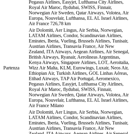
Pegasus Airlines, Easyjet, Lufthansa City Airlines,
Royal Air Maroc, flydubai, SWISS, Finnair,
Norwegian Air Sweden, Qatar Airways, Volotea, Air
Europa, Nouvelair, Lufthansa, EL AL Israel Airlines,
Air France
726,78 km
Air Dolomiti, Aer Lingus, Air Serbia, Norwegian,
LATAM Airlines, Condor, Scandinavian Airlines,
Emirates, Iberia, Vueling, Brussels Airlines, Tunisair,
Austrian Airlines, Transavia France, Air New
Zealand, ITA Airways, Aegean Airlines, Air Senegal,
British Airways, Ryanair, Aerolineas Argentinas,
Kenya Airways, Singapore Airlines, LOT, Aeroitalia,
Partenza
Wizz Air Malta, KLM, Eurowings, Luxair, Neos Air,
Ethiopian Air, Turkish Airlines, GOL Linhas Aéreas,
Etihad Airways, TAP Air Portugal, Aeromexico,
Pegasus Airlines, Easyjet, Lufthansa City Airlines,
Royal Air Maroc, flydubai, SWISS, Finnair,
Norwegian Air Sweden, Qatar Airways, Volotea, Air
Europa, Nouvelair, Lufthansa, EL AL Israel Airlines,
Air France
Milano
Air Dolomiti, Aer Lingus, Air Serbia, Norwegian,
LATAM Airlines, Condor, Scandinavian Airlines,
Emirates, Iberia, Vueling, Brussels Airlines, Tunisair,
Austrian Airlines, Transavia France, Air New
Zealand, ITA Airways, Aegean Airlines, Air Senegal,