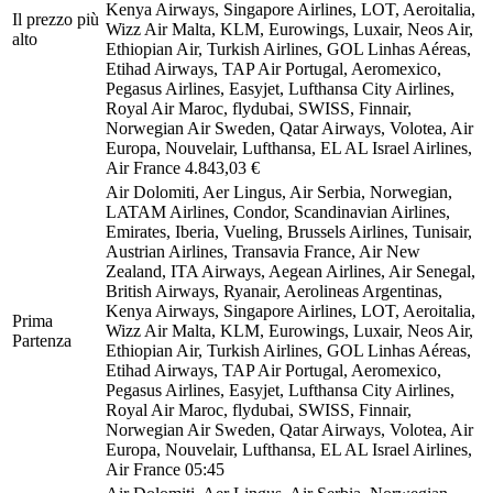
Kenya Airways, Singapore Airlines, LOT, Aeroitalia,
Il prezzo più
Wizz Air Malta, KLM, Eurowings, Luxair, Neos Air,
alto
Ethiopian Air, Turkish Airlines, GOL Linhas Aéreas,
Etihad Airways, TAP Air Portugal, Aeromexico,
Pegasus Airlines, Easyjet, Lufthansa City Airlines,
Royal Air Maroc, flydubai, SWISS, Finnair,
Norwegian Air Sweden, Qatar Airways, Volotea, Air
Europa, Nouvelair, Lufthansa, EL AL Israel Airlines,
Air France
4.843,03 €
Air Dolomiti, Aer Lingus, Air Serbia, Norwegian,
LATAM Airlines, Condor, Scandinavian Airlines,
Emirates, Iberia, Vueling, Brussels Airlines, Tunisair,
Austrian Airlines, Transavia France, Air New
Zealand, ITA Airways, Aegean Airlines, Air Senegal,
British Airways, Ryanair, Aerolineas Argentinas,
Kenya Airways, Singapore Airlines, LOT, Aeroitalia,
Prima
Wizz Air Malta, KLM, Eurowings, Luxair, Neos Air,
Partenza
Ethiopian Air, Turkish Airlines, GOL Linhas Aéreas,
Etihad Airways, TAP Air Portugal, Aeromexico,
Pegasus Airlines, Easyjet, Lufthansa City Airlines,
Royal Air Maroc, flydubai, SWISS, Finnair,
Norwegian Air Sweden, Qatar Airways, Volotea, Air
Europa, Nouvelair, Lufthansa, EL AL Israel Airlines,
Air France
05:45