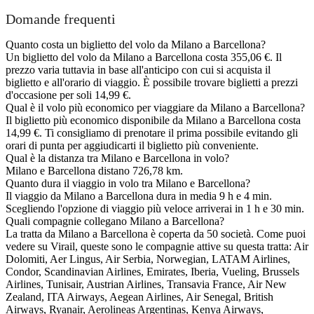
Domande frequenti
Quanto costa un biglietto del volo da Milano a Barcellona?
Un biglietto del volo da Milano a Barcellona costa 355,06 €. Il
prezzo varia tuttavia in base all'anticipo con cui si acquista il
biglietto e all'orario di viaggio. È possibile trovare biglietti a prezzi
d'occasione per soli 14,99 €.
Qual è il volo più economico per viaggiare da Milano a Barcellona?
Il biglietto più economico disponibile da Milano a Barcellona costa
14,99 €. Ti consigliamo di prenotare il prima possibile evitando gli
orari di punta per aggiudicarti il biglietto più conveniente.
Qual è la distanza tra Milano e Barcellona in volo?
Milano e Barcellona distano 726,78 km.
Quanto dura il viaggio in volo tra Milano e Barcellona?
Il viaggio da Milano a Barcellona dura in media 9 h e 4 min.
Scegliendo l'opzione di viaggio più veloce arriverai in 1 h e 30 min.
Quali compagnie collegano Milano a Barcellona?
La tratta da Milano a Barcellona è coperta da 50 società. Come puoi
vedere su Virail, queste sono le compagnie attive su questa tratta: Air
Dolomiti, Aer Lingus, Air Serbia, Norwegian, LATAM Airlines,
Condor, Scandinavian Airlines, Emirates, Iberia, Vueling, Brussels
Airlines, Tunisair, Austrian Airlines, Transavia France, Air New
Zealand, ITA Airways, Aegean Airlines, Air Senegal, British
Airways, Ryanair, Aerolineas Argentinas, Kenya Airways,