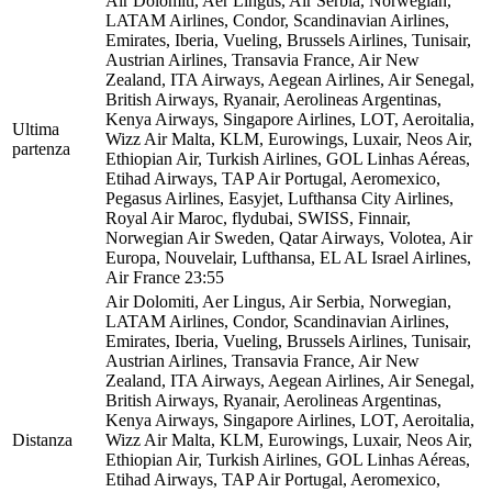
Air Dolomiti, Aer Lingus, Air Serbia, Norwegian,
LATAM Airlines, Condor, Scandinavian Airlines,
Emirates, Iberia, Vueling, Brussels Airlines, Tunisair,
Austrian Airlines, Transavia France, Air New
Zealand, ITA Airways, Aegean Airlines, Air Senegal,
British Airways, Ryanair, Aerolineas Argentinas,
Kenya Airways, Singapore Airlines, LOT, Aeroitalia,
Ultima
Wizz Air Malta, KLM, Eurowings, Luxair, Neos Air,
partenza
Ethiopian Air, Turkish Airlines, GOL Linhas Aéreas,
Etihad Airways, TAP Air Portugal, Aeromexico,
Pegasus Airlines, Easyjet, Lufthansa City Airlines,
Royal Air Maroc, flydubai, SWISS, Finnair,
Norwegian Air Sweden, Qatar Airways, Volotea, Air
Europa, Nouvelair, Lufthansa, EL AL Israel Airlines,
Air France
23:55
Air Dolomiti, Aer Lingus, Air Serbia, Norwegian,
LATAM Airlines, Condor, Scandinavian Airlines,
Emirates, Iberia, Vueling, Brussels Airlines, Tunisair,
Austrian Airlines, Transavia France, Air New
Zealand, ITA Airways, Aegean Airlines, Air Senegal,
British Airways, Ryanair, Aerolineas Argentinas,
Kenya Airways, Singapore Airlines, LOT, Aeroitalia,
Distanza
Wizz Air Malta, KLM, Eurowings, Luxair, Neos Air,
Ethiopian Air, Turkish Airlines, GOL Linhas Aéreas,
Etihad Airways, TAP Air Portugal, Aeromexico,