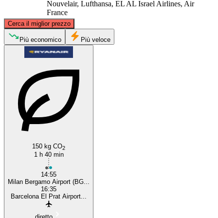
Nouvelair, Lufthansa, EL AL Israel Airlines, Air
France
©
CARTO
, ©
OpenStreetMap
contributors
Cerca il miglior prezzo
Milan
Più economico
Più veloce
Barcelona
150 kg CO
2
1 h 40 min
14:55
Milan Bergamo Airport (BG...
16:35
Barcelona El Prat Airport...
diretto