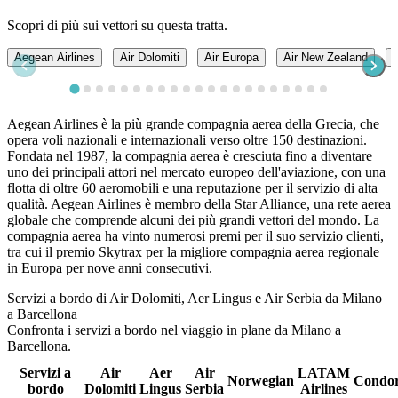
Scopri di più sui vettori su questa tratta.
Aegean Airlines
Air Dolomiti
Air Europa
Air New Zealand
Aegean Airlines è la più grande compagnia aerea della Grecia, che
opera voli nazionali e internazionali verso oltre 150 destinazioni.
Fondata nel 1987, la compagnia aerea è cresciuta fino a diventare
uno dei principali attori nel mercato europeo dell'aviazione, con una
flotta di oltre 60 aeromobili e una reputazione per il servizio di alta
qualità. Aegean Airlines è membro della Star Alliance, una rete aerea
globale che comprende alcuni dei più grandi vettori del mondo. La
compagnia aerea ha vinto numerosi premi per il suo servizio clienti,
tra cui il premio Skytrax per la migliore compagnia aerea regionale
in Europa per nove anni consecutivi.
Servizi a bordo di Air Dolomiti, Aer Lingus e Air Serbia da Milano
a Barcellona
Confronta i servizi a bordo nel viaggio in plane da Milano a
Barcellona.
Servizi a
Air
Aer
Air
LATAM
Norwegian
Condo
bordo
Dolomiti
Lingus
Serbia
Airlines