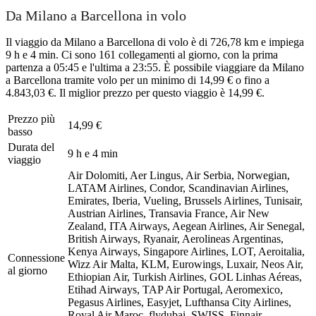
Da Milano a Barcellona in volo
Il viaggio da Milano a Barcellona di volo è di 726,78 km e impiega
9 h e 4 min. Ci sono 161 collegamenti al giorno, con la prima
partenza a 05:45 e l'ultima a 23:55. È possibile viaggiare da Milano
a Barcellona tramite volo per un minimo di 14,99 € o fino a
4.843,03 €. Il miglior prezzo per questo viaggio è 14,99 €.
Prezzo più
14,99 €
basso
Durata del
9 h e 4 min
viaggio
Air Dolomiti, Aer Lingus, Air Serbia, Norwegian,
LATAM Airlines, Condor, Scandinavian Airlines,
Emirates, Iberia, Vueling, Brussels Airlines, Tunisair,
Austrian Airlines, Transavia France, Air New
Zealand, ITA Airways, Aegean Airlines, Air Senegal,
British Airways, Ryanair, Aerolineas Argentinas,
Kenya Airways, Singapore Airlines, LOT, Aeroitalia,
Connessione
Wizz Air Malta, KLM, Eurowings, Luxair, Neos Air,
al giorno
Ethiopian Air, Turkish Airlines, GOL Linhas Aéreas,
Etihad Airways, TAP Air Portugal, Aeromexico,
Pegasus Airlines, Easyjet, Lufthansa City Airlines,
Royal Air Maroc, flydubai, SWISS, Finnair,