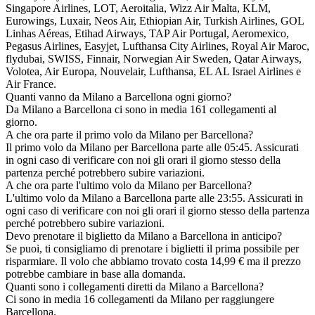
Singapore Airlines, LOT, Aeroitalia, Wizz Air Malta, KLM,
Eurowings, Luxair, Neos Air, Ethiopian Air, Turkish Airlines, GOL
Linhas Aéreas, Etihad Airways, TAP Air Portugal, Aeromexico,
Pegasus Airlines, Easyjet, Lufthansa City Airlines, Royal Air Maroc,
flydubai, SWISS, Finnair, Norwegian Air Sweden, Qatar Airways,
Volotea, Air Europa, Nouvelair, Lufthansa, EL AL Israel Airlines e
Air France.
Quanti vanno da Milano a Barcellona ogni giorno?
Da Milano a Barcellona ci sono in media 161 collegamenti al
giorno.
A che ora parte il primo volo da Milano per Barcellona?
Il primo volo da Milano per Barcellona parte alle 05:45. Assicurati
in ogni caso di verificare con noi gli orari il giorno stesso della
partenza perché potrebbero subire variazioni.
A che ora parte l'ultimo volo da Milano per Barcellona?
L'ultimo volo da Milano a Barcellona parte alle 23:55. Assicurati in
ogni caso di verificare con noi gli orari il giorno stesso della partenza
perché potrebbero subire variazioni.
Devo prenotare il biglietto da Milano a Barcellona in anticipo?
Se puoi, ti consigliamo di prenotare i biglietti il prima possibile per
risparmiare. Il volo che abbiamo trovato costa 14,99 € ma il prezzo
potrebbe cambiare in base alla domanda.
Quanti sono i collegamenti diretti da Milano a Barcellona?
Ci sono in media 16 collegamenti da Milano per raggiungere
Barcellona.