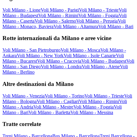
Voli Milano - Lione
Voli Milano - Parigi
Voli Milano - Trieste
Voli
Milano - Budapest
Voli Milano - Rimini
Voli Milano - Foggia
Voli
Milano - Caserta
Voli Milano - Salerno
Voli Milano - Perugia
Voli
Milano - Monaco, Baviera
Voli Milano - Altamura
Voli Milano - Bari
Rotte internazionali da Milano e aree vicine
Voli Milano - San Pietroburgo
Voli Milano - Mosca
Voli Milano -
Ankara
Voli Milano - New York
Voli Milano - Isole Canarie
Voli
Milano - Bucarest
Voli Milano - Cracovia
Voli Milano - Budapest
Voli
Milano - San Diego
Voli Milano - Londra
Voli Milano - Atene
Voli
Milano - Berlino
Altre destinazioni da Milano
Voli Milano - Venezia
Voli Milano - Torino
Voli Milano - Trieste
Voli
Milano - Bologna
Voli Milano - Cagliari
Voli Milano - Rimini
Voli
Milano - Andria
Voli Milano - Mestre
Voli Milano - Foggia
Voli
Milano - Bari
Voli Milano - Barletta
Voli Milano - Messina
Tratte correlate
Treni Milano - Barcellona
Bus Milano - Barcellona
Treni Barcellona -