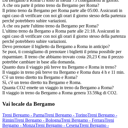
Da Bergamo a Roma ci sono in media 73 collegamenti al giorno.
A che ora parte il primo treno da Bergamo per Roma?
Il primo treno da Bergamo per Roma parte alle 05:00. Assicurati in
ogni caso di verificare con noi gli orari il giorno stesso della partenza
perché potrebbero subire variazioni.
A che ora parte l'ultimo treno da Bergamo per Roma?
L'ultimo treno da Bergamo a Roma parte alle 21:18. Assicurati in
ogni caso di verificare con noi gli orari il giorno stesso della partenza
perché potrebbero subire variazioni.
Devo prenotare il biglietto da Bergamo a Roma in anticipo?
Se puoi, ti consigliamo di prenotare i biglietti il prima possibile per
risparmiare. Il treno che abbiamo trovato costa 20,23 € ma il prezzo
potrebbe cambiare in base alla domanda.
Quanto dura il viaggio più breve tra Bergamo e Roma in treno?
Il viaggio in treno più breve tra Bergamo e Roma dura 4 h e 11 min.
C'è un treno diretto tra Bergamo e Roma?
Sì, c'è un treno diretto tra Bergamo e Roma.
Quanta CO2 emette un viaggio in treno da Bergamo a Roma?
Il viaggio in treno da Bergamo a Roma genera 33.59kg di CO2.
Vai locale da Bergamo
Treni Bergamo - Parma
Treni Bergamo - Torino
Treni Bergamo -
Rimini
Treni Bergamo - Bologna
Treni Bergamo - Ferrara
Treni
Bergamo - Monza
Treni Bergamo - Cesena
Treni Bergamo -