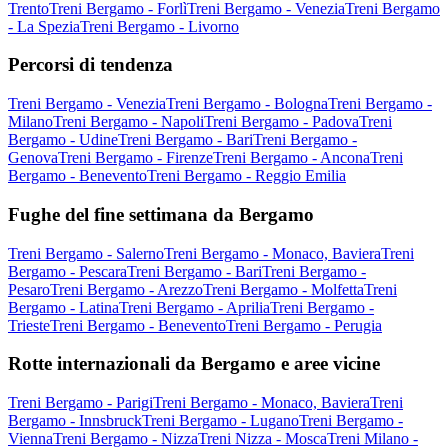
Trento
Treni Bergamo - Forlì
Treni Bergamo - Venezia
Treni Bergamo
- La Spezia
Treni Bergamo - Livorno
Percorsi di tendenza
Treni Bergamo - Venezia
Treni Bergamo - Bologna
Treni Bergamo -
Milano
Treni Bergamo - Napoli
Treni Bergamo - Padova
Treni
Bergamo - Udine
Treni Bergamo - Bari
Treni Bergamo -
Genova
Treni Bergamo - Firenze
Treni Bergamo - Ancona
Treni
Bergamo - Benevento
Treni Bergamo - Reggio Emilia
Fughe del fine settimana da Bergamo
Treni Bergamo - Salerno
Treni Bergamo - Monaco, Baviera
Treni
Bergamo - Pescara
Treni Bergamo - Bari
Treni Bergamo -
Pesaro
Treni Bergamo - Arezzo
Treni Bergamo - Molfetta
Treni
Bergamo - Latina
Treni Bergamo - Aprilia
Treni Bergamo -
Trieste
Treni Bergamo - Benevento
Treni Bergamo - Perugia
Rotte internazionali da Bergamo e aree vicine
Treni Bergamo - Parigi
Treni Bergamo - Monaco, Baviera
Treni
Bergamo - Innsbruck
Treni Bergamo - Lugano
Treni Bergamo -
Vienna
Treni Bergamo - Nizza
Treni Nizza - Mosca
Treni Milano -