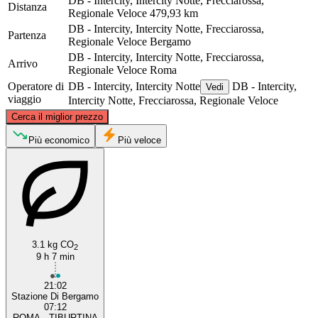
DB - Intercity, Intercity Notte, Frecciarossa,
Distanza
Regionale Veloce
479,93 km
DB - Intercity, Intercity Notte, Frecciarossa,
Partenza
Regionale Veloce
Bergamo
DB - Intercity, Intercity Notte, Frecciarossa,
Arrivo
Regionale Veloce
Roma
Operatore di
DB - Intercity, Intercity Notte
DB - Intercity,
Vedi
viaggio
Intercity Notte, Frecciarossa, Regionale Veloce
©
CARTO
, ©
OpenStreetMap
contributors
Cerca il miglior prezzo
Bergamo
Più economico
Più veloce
3.1 kg CO
2
9 h 7 min
Rome
21:02
Stazione Di Bergamo
07:12
ROMA - TIBURTINA