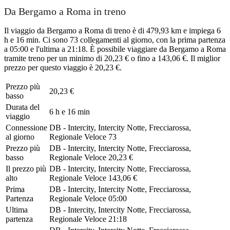
Da Bergamo a Roma in treno
Il viaggio da Bergamo a Roma di treno è di 479,93 km e impiega 6
h e 16 min. Ci sono 73 collegamenti al giorno, con la prima partenza
a 05:00 e l'ultima a 21:18. È possibile viaggiare da Bergamo a Roma
tramite treno per un minimo di 20,23 € o fino a 143,06 €. Il miglior
prezzo per questo viaggio è 20,23 €.
Prezzo più
20,23 €
basso
Durata del
6 h e 16 min
viaggio
Connessione
DB - Intercity, Intercity Notte, Frecciarossa,
al giorno
Regionale Veloce
73
Prezzo più
DB - Intercity, Intercity Notte, Frecciarossa,
basso
Regionale Veloce
20,23 €
Il prezzo più
DB - Intercity, Intercity Notte, Frecciarossa,
alto
Regionale Veloce
143,06 €
Prima
DB - Intercity, Intercity Notte, Frecciarossa,
Partenza
Regionale Veloce
05:00
Ultima
DB - Intercity, Intercity Notte, Frecciarossa,
partenza
Regionale Veloce
21:18