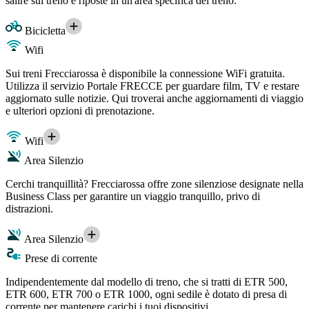
salire sul treno e riposte in un'area specifica del treno.
Bicicletta
Wifi
Sui treni Frecciarossa è disponibile la connessione WiFi gratuita.
Utilizza il servizio Portale FRECCE per guardare film, TV e restare
aggiornato sulle notizie. Qui troverai anche aggiornamenti di viaggio
e ulteriori opzioni di prenotazione.
Wifi
Area Silenzio
Cerchi tranquillità? Frecciarossa offre zone silenziose designate nella
Business Class per garantire un viaggio tranquillo, privo di
distrazioni.
Area Silenzio
Prese di corrente
Indipendentemente dal modello di treno, che si tratti di ETR 500,
ETR 600, ETR 700 o ETR 1000, ogni sedile è dotato di presa di
corrente per mantenere carichi i tuoi dispositivi.