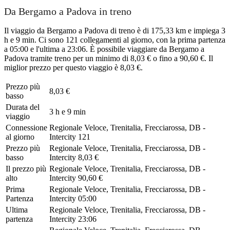
Da Bergamo a Padova in treno
Il viaggio da Bergamo a Padova di treno è di 175,33 km e impiega 3
h e 9 min. Ci sono 121 collegamenti al giorno, con la prima partenza
a 05:00 e l'ultima a 23:06. È possibile viaggiare da Bergamo a
Padova tramite treno per un minimo di 8,03 € o fino a 90,60 €. Il
miglior prezzo per questo viaggio è 8,03 €.
Prezzo più
8,03 €
basso
Durata del
3 h e 9 min
viaggio
Connessione
Regionale Veloce, Trenitalia, Frecciarossa, DB -
al giorno
Intercity
121
Prezzo più
Regionale Veloce, Trenitalia, Frecciarossa, DB -
basso
Intercity
8,03 €
Il prezzo più
Regionale Veloce, Trenitalia, Frecciarossa, DB -
alto
Intercity
90,60 €
Prima
Regionale Veloce, Trenitalia, Frecciarossa, DB -
Partenza
Intercity
05:00
Ultima
Regionale Veloce, Trenitalia, Frecciarossa, DB -
partenza
Intercity
23:06