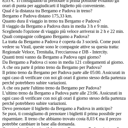
8,03 €. Ti consigliamo di prenotare il prima possibile evitando gli
orari di punta per aggiudicarti il biglietto più conveniente.
Qual è la distanza tra Bergamo e Padova in treno?
Bergamo e Padova distano 175,33 km.
Quanto dura il viaggio in treno tra Bergamo e Padova?
Il viaggio da Bergamo a Padova dura in media 3 h e 9 min.
Scegliendo l'opzione di viaggio più veloce arriverai in 2 h e 22 min.
Quali compagnie collegano Bergamo a Padova?
La tratta da Bergamo a Padova è coperta da 3 società. Come puoi
vedere su Virail, queste sono le compagnie attive su questa tratta:
Regionale Veloce, Trenitalia, Frecciarossa e DB - Intercity.
Quanti treni vanno da Bergamo a Padova ogni giorno?
Da Bergamo a Padova ci sono in media 121 collegamenti al giorno.
A che ora parte il primo treno da Bergamo per Padova?
Il primo treno da Bergamo per Padova parte alle 05:00. Assicurati in
ogni caso di verificare con noi gli orari il giorno stesso della partenza
perché potrebbero subire variazioni.
A che ora parte l'ultimo treno da Bergamo per Padova?
L'ultimo treno da Bergamo a Padova parte alle 23:06. Assicurati in
ogni caso di verificare con noi gli orari il giorno stesso della partenza
perché potrebbero subire variazioni.
Devo prenotare il biglietto da Bergamo a Padova in anticipo?
Se puoi, ti consigliamo di prenotare i biglietti il prima possibile per
risparmiare. Il treno che abbiamo trovato costa 8,03 € ma il prezzo
potrebbe cambiare in base alla domanda.