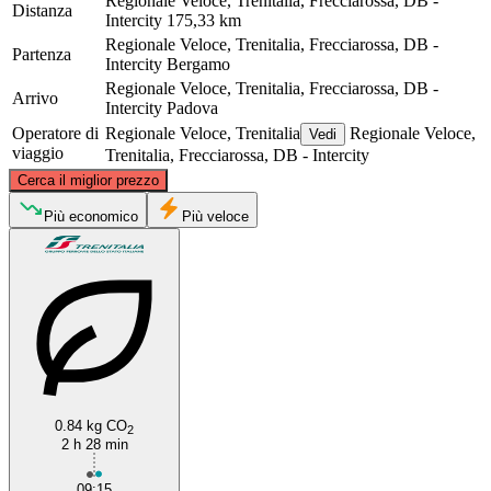
Regionale Veloce, Trenitalia, Frecciarossa, DB -
Distanza
Intercity
175,33 km
Regionale Veloce, Trenitalia, Frecciarossa, DB -
Partenza
Intercity
Bergamo
Regionale Veloce, Trenitalia, Frecciarossa, DB -
Arrivo
Intercity
Padova
Operatore di
Regionale Veloce, Trenitalia
Regionale Veloce,
Vedi
viaggio
Trenitalia, Frecciarossa, DB - Intercity
©
CARTO
, ©
OpenStreetMap
contributors
Cerca il miglior prezzo
Più economico
Più veloce
Bergamo
Padua
0.84 kg CO
2
2 h 28 min
09:15