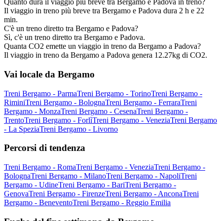
Quanto dura il viaggio più breve tra Bergamo e Padova in treno?
Il viaggio in treno più breve tra Bergamo e Padova dura 2 h e 22
min.
C'è un treno diretto tra Bergamo e Padova?
Sì, c'è un treno diretto tra Bergamo e Padova.
Quanta CO2 emette un viaggio in treno da Bergamo a Padova?
Il viaggio in treno da Bergamo a Padova genera 12.27kg di CO2.
Vai locale da Bergamo
Treni Bergamo - Parma
Treni Bergamo - Torino
Treni Bergamo -
Rimini
Treni Bergamo - Bologna
Treni Bergamo - Ferrara
Treni
Bergamo - Monza
Treni Bergamo - Cesena
Treni Bergamo -
Trento
Treni Bergamo - Forlì
Treni Bergamo - Venezia
Treni Bergamo
- La Spezia
Treni Bergamo - Livorno
Percorsi di tendenza
Treni Bergamo - Roma
Treni Bergamo - Venezia
Treni Bergamo -
Bologna
Treni Bergamo - Milano
Treni Bergamo - Napoli
Treni
Bergamo - Udine
Treni Bergamo - Bari
Treni Bergamo -
Genova
Treni Bergamo - Firenze
Treni Bergamo - Ancona
Treni
Bergamo - Benevento
Treni Bergamo - Reggio Emilia