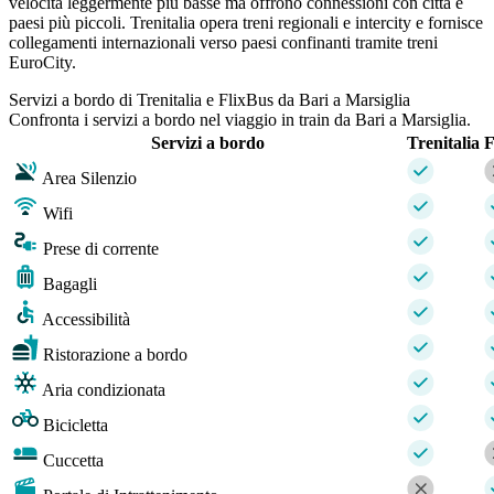
velocità leggermente più basse ma offrono connessioni con città e
paesi più piccoli. Trenitalia opera treni regionali e intercity e fornisce
collegamenti internazionali verso paesi confinanti tramite treni
EuroCity.
Servizi a bordo di Trenitalia e FlixBus da Bari a Marsiglia
Confronta i servizi a bordo nel viaggio in train da Bari a Marsiglia.
Servizi a bordo
Trenitalia
F
Area Silenzio
Wifi
Prese di corrente
Bagagli
Accessibilità
Ristorazione a bordo
Aria condizionata
Bicicletta
Cuccetta