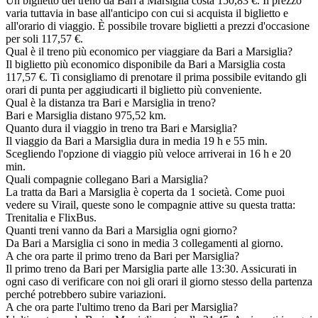
Un biglietto del treno da Bari a Marsiglia costa 150,83 €. Il prezzo
varia tuttavia in base all'anticipo con cui si acquista il biglietto e
all'orario di viaggio. È possibile trovare biglietti a prezzi d'occasione
per soli 117,57 €.
Qual è il treno più economico per viaggiare da Bari a Marsiglia?
Il biglietto più economico disponibile da Bari a Marsiglia costa
117,57 €. Ti consigliamo di prenotare il prima possibile evitando gli
orari di punta per aggiudicarti il biglietto più conveniente.
Qual è la distanza tra Bari e Marsiglia in treno?
Bari e Marsiglia distano 975,52 km.
Quanto dura il viaggio in treno tra Bari e Marsiglia?
Il viaggio da Bari a Marsiglia dura in media 19 h e 55 min.
Scegliendo l'opzione di viaggio più veloce arriverai in 16 h e 20
min.
Quali compagnie collegano Bari a Marsiglia?
La tratta da Bari a Marsiglia è coperta da 1 società. Come puoi
vedere su Virail, queste sono le compagnie attive su questa tratta:
Trenitalia e FlixBus.
Quanti treni vanno da Bari a Marsiglia ogni giorno?
Da Bari a Marsiglia ci sono in media 3 collegamenti al giorno.
A che ora parte il primo treno da Bari per Marsiglia?
Il primo treno da Bari per Marsiglia parte alle 13:30. Assicurati in
ogni caso di verificare con noi gli orari il giorno stesso della partenza
perché potrebbero subire variazioni.
A che ora parte l'ultimo treno da Bari per Marsiglia?