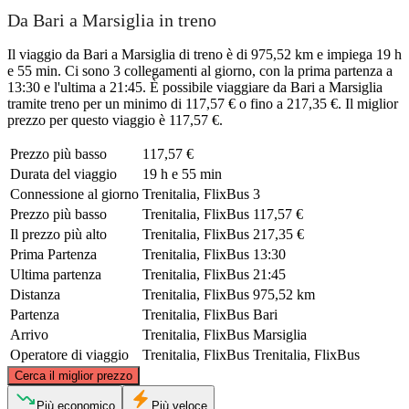
Da Bari a Marsiglia in treno
Il viaggio da Bari a Marsiglia di treno è di 975,52 km e impiega 19 h
e 55 min. Ci sono 3 collegamenti al giorno, con la prima partenza a
13:30 e l'ultima a 21:45. È possibile viaggiare da Bari a Marsiglia
tramite treno per un minimo di 117,57 € o fino a 217,35 €. Il miglior
prezzo per questo viaggio è 117,57 €.
Prezzo più basso
117,57 €
Durata del viaggio
19 h e 55 min
Connessione al giorno
Trenitalia, FlixBus
3
Prezzo più basso
Trenitalia, FlixBus
117,57 €
Il prezzo più alto
Trenitalia, FlixBus
217,35 €
Prima Partenza
Trenitalia, FlixBus
13:30
Ultima partenza
Trenitalia, FlixBus
21:45
Distanza
Trenitalia, FlixBus
975,52 km
Partenza
Trenitalia, FlixBus
Bari
Arrivo
Trenitalia, FlixBus
Marsiglia
Operatore di viaggio
Trenitalia, FlixBus
Trenitalia, FlixBus
©
CARTO
, ©
OpenStreetMap
contributors
Cerca il miglior prezzo
Più economico
Più veloce