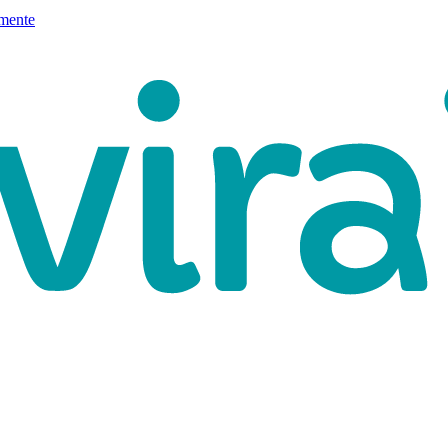
mente