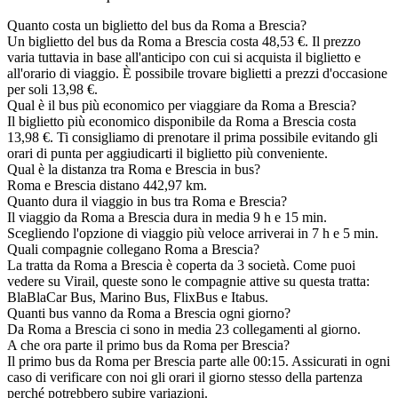
Quanto costa un biglietto del bus da Roma a Brescia?
Un biglietto del bus da Roma a Brescia costa 48,53 €. Il prezzo
varia tuttavia in base all'anticipo con cui si acquista il biglietto e
all'orario di viaggio. È possibile trovare biglietti a prezzi d'occasione
per soli 13,98 €.
Qual è il bus più economico per viaggiare da Roma a Brescia?
Il biglietto più economico disponibile da Roma a Brescia costa
13,98 €. Ti consigliamo di prenotare il prima possibile evitando gli
orari di punta per aggiudicarti il biglietto più conveniente.
Qual è la distanza tra Roma e Brescia in bus?
Roma e Brescia distano 442,97 km.
Quanto dura il viaggio in bus tra Roma e Brescia?
Il viaggio da Roma a Brescia dura in media 9 h e 15 min.
Scegliendo l'opzione di viaggio più veloce arriverai in 7 h e 5 min.
Quali compagnie collegano Roma a Brescia?
La tratta da Roma a Brescia è coperta da 3 società. Come puoi
vedere su Virail, queste sono le compagnie attive su questa tratta:
BlaBlaCar Bus, Marino Bus, FlixBus e Itabus.
Quanti bus vanno da Roma a Brescia ogni giorno?
Da Roma a Brescia ci sono in media 23 collegamenti al giorno.
A che ora parte il primo bus da Roma per Brescia?
Il primo bus da Roma per Brescia parte alle 00:15. Assicurati in ogni
caso di verificare con noi gli orari il giorno stesso della partenza
perché potrebbero subire variazioni.