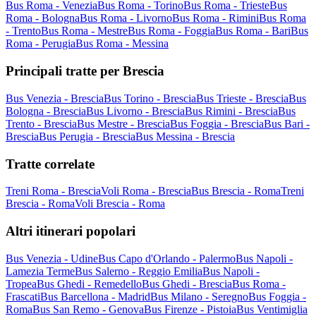
Bus Roma - Venezia
Bus Roma - Torino
Bus Roma - Trieste
Bus
Roma - Bologna
Bus Roma - Livorno
Bus Roma - Rimini
Bus Roma
- Trento
Bus Roma - Mestre
Bus Roma - Foggia
Bus Roma - Bari
Bus
Roma - Perugia
Bus Roma - Messina
Principali tratte per Brescia
Bus Venezia - Brescia
Bus Torino - Brescia
Bus Trieste - Brescia
Bus
Bologna - Brescia
Bus Livorno - Brescia
Bus Rimini - Brescia
Bus
Trento - Brescia
Bus Mestre - Brescia
Bus Foggia - Brescia
Bus Bari -
Brescia
Bus Perugia - Brescia
Bus Messina - Brescia
Tratte correlate
Treni Roma - Brescia
Voli Roma - Brescia
Bus Brescia - Roma
Treni
Brescia - Roma
Voli Brescia - Roma
Altri itinerari popolari
Bus Venezia - Udine
Bus Capo d'Orlando - Palermo
Bus Napoli -
Lamezia Terme
Bus Salerno - Reggio Emilia
Bus Napoli -
Tropea
Bus Ghedi - Remedello
Bus Ghedi - Brescia
Bus Roma -
Frascati
Bus Barcellona - Madrid
Bus Milano - Seregno
Bus Foggia -
Roma
Bus San Remo - Genova
Bus Firenze - Pistoia
Bus Ventimiglia