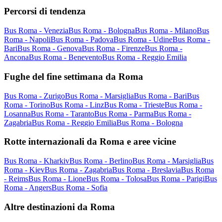
Percorsi di tendenza
Bus Roma - Venezia
Bus Roma - Bologna
Bus Roma - Milano
Bus
Roma - Napoli
Bus Roma - Padova
Bus Roma - Udine
Bus Roma -
Bari
Bus Roma - Genova
Bus Roma - Firenze
Bus Roma -
Ancona
Bus Roma - Benevento
Bus Roma - Reggio Emilia
Fughe del fine settimana da Roma
Bus Roma - Zurigo
Bus Roma - Marsiglia
Bus Roma - Bari
Bus
Roma - Torino
Bus Roma - Linz
Bus Roma - Trieste
Bus Roma -
Losanna
Bus Roma - Taranto
Bus Roma - Parma
Bus Roma -
Zagabria
Bus Roma - Reggio Emilia
Bus Roma - Bologna
Rotte internazionali da Roma e aree vicine
Bus Roma - Kharkiv
Bus Roma - Berlino
Bus Roma - Marsiglia
Bus
Roma - Kiev
Bus Roma - Zagabria
Bus Roma - Breslavia
Bus Roma
- Reims
Bus Roma - Lione
Bus Roma - Tolosa
Bus Roma - Parigi
Bus
Roma - Angers
Bus Roma - Sofia
Altre destinazioni da Roma