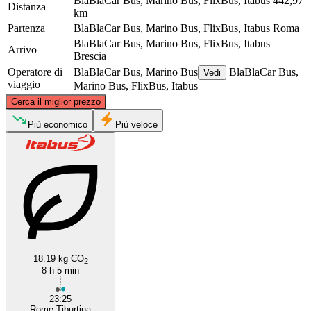
BlaBlaCar Bus, Marino Bus, FlixBus, Itabus
442,97
Distanza
km
Partenza
BlaBlaCar Bus, Marino Bus, FlixBus, Itabus
Roma
BlaBlaCar Bus, Marino Bus, FlixBus, Itabus
Arrivo
Brescia
Operatore di
BlaBlaCar Bus, Marino Bus
BlaBlaCar Bus,
Vedi
viaggio
Marino Bus, FlixBus, Itabus
©
CARTO
, ©
OpenStreetMap
contributors
Cerca il miglior prezzo
Brescia
Più economico
Più veloce
18.19 kg CO
Rome
2
8 h 5 min
23:25
Rome Tiburtina