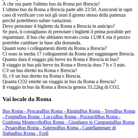
A che ora parte l'ultimo bus da Roma per Brescia?
L'ultimo bus da Roma a Brescia parte alle 23:50. Assicurati in ogni
caso di verificare con noi gli orari il giorno stesso della partenza
perché potrebbero subire variazioni.
Devo prenotare il biglietto da Roma a Brescia in anticipo?
Se puoi, ti consigliamo di prenotare i biglietti il prima possibile per
risparmiare. Il bus che abbiamo trovato costa 13,98 € ma il prezzo
potrebbe cambiare in base alla domanda.
Quanti sono i collegamenti diretti da Roma a Brescia?
Ci sono in media 17 collegamenti da Roma per raggiungere Brescia.
Quanto dura il viaggio più breve tra Roma e Brescia in bus?
Il viaggio in bus più breve tra Roma e Brescia dura 7 h e 5 min.
C'è un bus diretto tra Roma e Brescia?
Sì, c'è un bus diretto tra Roma e Brescia.
Quanta CO2 emette un viaggio in bus da Roma a Brescia?
Il viaggio in bus da Roma a Brescia genera 33.22kg di CO2.
Vai locale da Roma
Bus Roma - Pescara
Bus Roma - Rimini
Bus Roma - Terni
Bus Roma
- Foggia
Bus Roma - Lucca
Bus Roma - Pozzuoli
Bus Roma -
Guidonia Montecelio
Bus Roma - Giugliano in Campania
Bus Roma
- Pesaro
Bus Roma - Salerno
Bus Roma - Castellammare di
Stabia
Bus Roma - Forlì