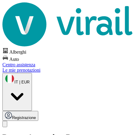
Alberghi
Auto
Centro assistenza
Le mie prenotazioni
IT | EUR
Registrazione