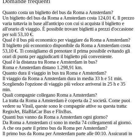
Domande frequenti
Quanto costa un biglietto del bus da Roma a Amsterdam?
Un biglietto del bus da Roma a Amsterdam costa 124,01 €. Il prezzo
varia tuttavia in base all'anticipo con cui si acquista il biglietto e
all'orario di viaggio. È possibile trovare biglietti a prezzi d'occasione
per soli 53,10 €.
Qual è il bus più economico per viaggiare da Roma a Amsterdam?
Il biglietto più economico disponibile da Roma a Amsterdam costa
53,10 €. Ti consigliamo di prenotare il prima possibile evitando gli
orari di punta per aggiudicarti il biglietto più conveniente.
Qual è la distanza tra Roma e Amsterdam in bus?
Roma e Amsterdam distano 1.298,91 km.
Quanto dura il viaggio in bus tra Roma e Amsterdam?
Il viaggio da Roma a Amsterdam dura in media 33 h e 51 min.
Scegliendo l'opzione di viaggio più veloce arriverai in 25 h e 35
min.
Quali compagnie collegano Roma a Amsterdam?
La tratta da Roma a Amsterdam è coperta da 2 società. Come puoi
vedere su Virail, queste sono le compagnie attive su questa tratta:
RegioJet, BlaBlaCar Bus e FlixBus.
Quanti bus vanno da Roma a Amsterdam ogni giorno?
Da Roma a Amsterdam ci sono in media 74 collegamenti al giorno.
A che ora parte il primo bus da Roma per Amsterdam?
Il primo bus da Roma per Amsterdam parte alle 00:10. Assicurati in