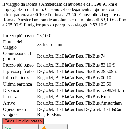
Il viaggio da Roma a Amsterdam di autobus è di 1.298,91 km e
impiega 33 h e 51 min. Ci sono 74 collegamenti al giorno, con la
prima partenza a 00:10 e l'ultima a 23:50. È possibile viaggiare da
Roma a Amsterdam tramite autobus per un minimo di 53,10 € o fino
a 295,09 €. Il miglior prezzo per questo viaggio è 53,10 €.
Prezzo più basso
53,10 €
Durata del
33 h e 51 min
viaggio
Connessione al
RegioJet, BlaBlaCar Bus, FlixBus
74
giorno
Prezzo più basso
RegioJet, BlaBlaCar Bus, FlixBus
53,10 €
Il prezzo più alto
RegioJet, BlaBlaCar Bus, FlixBus
295,09 €
Prima Partenza
RegioJet, BlaBlaCar Bus, FlixBus
00:10
Ultima partenza
RegioJet, BlaBlaCar Bus, FlixBus
23:50
Distanza
RegioJet, BlaBlaCar Bus, FlixBus
1.298,91 km
Partenza
RegioJet, BlaBlaCar Bus, FlixBus
Roma
Arrivo
RegioJet, BlaBlaCar Bus, FlixBus
Amsterdam
Operatore di
RegioJet, BlaBlaCar Bus
RegioJet, BlaBlaCar
viaggio
Bus, FlixBus
©
CARTO
, ©
OpenStreetMap
contributors
Cerca il miglior prezzo
Amsterdam