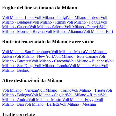
Fughe del fine settimana da Milano
Voli Milano - Lione
Voli Milano - Parigi
Voli Milano - Trieste
Voli
Milano - Budapest
Voli Milano - Rimini
Voli Milano - Foggia
Voli
Milano - Caserta
Voli Milano - Salerno
Voli Milano - Perugia
Voli
Milano - Monaco, Baviera
Voli Milano - Altamura
Voli Milano - Bari
Rotte internazionali da Milano e aree vicine
Voli Milano - San Pietroburgo
Voli Milano - Mosca
Voli Milano -
Ankara
Voli Milano - New York
Voli Milano - Isole Canarie
Voli
Milano - Bucarest
Voli Milano - Cracovia
Voli Milano - Budapest
Voli
Milano - San Diego
Voli Milano - Londra
Voli Milano - Atene
Voli
Milano - Berlino
Altre destinazioni da Milano
Voli Milano - Venezia
Voli Milano - Torino
Voli Milano - Trieste
Voli
Milano - Bologna
Voli Milano - Cagliari
Voli Milano - Rimini
Voli
Milano - Andria
Voli Milano - Mestre
Voli Milano - Foggia
Voli
Milano - Bari
Voli Milano - Barletta
Voli Milano - Messina
Tratte correlate