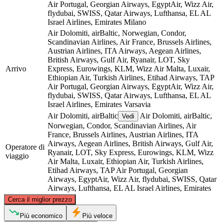
Air Portugal, Georgian Airways, EgyptAir, Wizz Air,
flydubai, SWISS, Qatar Airways, Lufthansa, EL AL
Israel Airlines, Emirates
Milano
Air Dolomiti, airBaltic, Norwegian, Condor,
Scandinavian Airlines, Air France, Brussels Airlines,
Austrian Airlines, ITA Airways, Aegean Airlines,
British Airways, Gulf Air, Ryanair, LOT, Sky
Arrivo
Express, Eurowings, KLM, Wizz Air Malta, Luxair,
Ethiopian Air, Turkish Airlines, Etihad Airways, TAP
Air Portugal, Georgian Airways, EgyptAir, Wizz Air,
flydubai, SWISS, Qatar Airways, Lufthansa, EL AL
Israel Airlines, Emirates
Varsavia
Air Dolomiti, airBaltic
Air Dolomiti, airBaltic,
Vedi
Norwegian, Condor, Scandinavian Airlines, Air
France, Brussels Airlines, Austrian Airlines, ITA
Airways, Aegean Airlines, British Airways, Gulf Air,
Operatore di
Ryanair, LOT, Sky Express, Eurowings, KLM, Wizz
viaggio
Air Malta, Luxair, Ethiopian Air, Turkish Airlines,
Etihad Airways, TAP Air Portugal, Georgian
Airways, EgyptAir, Wizz Air, flydubai, SWISS, Qatar
Airways, Lufthansa, EL AL Israel Airlines, Emirates
©
CARTO
, ©
OpenStreetMap
contributors
Cerca il miglior prezzo
Warsaw
Più economico
Più veloce