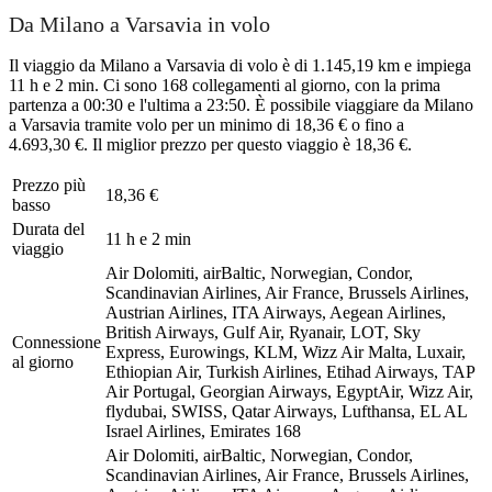
Da Milano a Varsavia in volo
Il viaggio da Milano a Varsavia di volo è di 1.145,19 km e impiega
11 h e 2 min. Ci sono 168 collegamenti al giorno, con la prima
partenza a 00:30 e l'ultima a 23:50. È possibile viaggiare da Milano
a Varsavia tramite volo per un minimo di 18,36 € o fino a
4.693,30 €. Il miglior prezzo per questo viaggio è 18,36 €.
Prezzo più
18,36 €
basso
Durata del
11 h e 2 min
viaggio
Air Dolomiti, airBaltic, Norwegian, Condor,
Scandinavian Airlines, Air France, Brussels Airlines,
Austrian Airlines, ITA Airways, Aegean Airlines,
British Airways, Gulf Air, Ryanair, LOT, Sky
Connessione
Express, Eurowings, KLM, Wizz Air Malta, Luxair,
al giorno
Ethiopian Air, Turkish Airlines, Etihad Airways, TAP
Air Portugal, Georgian Airways, EgyptAir, Wizz Air,
flydubai, SWISS, Qatar Airways, Lufthansa, EL AL
Israel Airlines, Emirates
168
Air Dolomiti, airBaltic, Norwegian, Condor,
Scandinavian Airlines, Air France, Brussels Airlines,