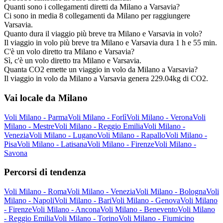
Quanti sono i collegamenti diretti da Milano a Varsavia?
Ci sono in media 8 collegamenti da Milano per raggiungere
Varsavia.
Quanto dura il viaggio più breve tra Milano e Varsavia in volo?
Il viaggio in volo più breve tra Milano e Varsavia dura 1 h e 55 min.
C'è un volo diretto tra Milano e Varsavia?
Sì, c'è un volo diretto tra Milano e Varsavia.
Quanta CO2 emette un viaggio in volo da Milano a Varsavia?
Il viaggio in volo da Milano a Varsavia genera 229.04kg di CO2.
Vai locale da Milano
Voli Milano - Parma
Voli Milano - Forlì
Voli Milano - Verona
Voli
Milano - Mestre
Voli Milano - Reggio Emilia
Voli Milano -
Venezia
Voli Milano - Lugano
Voli Milano - Rapallo
Voli Milano -
Pisa
Voli Milano - Latisana
Voli Milano - Firenze
Voli Milano -
Savona
Percorsi di tendenza
Voli Milano - Roma
Voli Milano - Venezia
Voli Milano - Bologna
Voli
Milano - Napoli
Voli Milano - Bari
Voli Milano - Genova
Voli Milano
- Firenze
Voli Milano - Ancona
Voli Milano - Benevento
Voli Milano
- Reggio Emilia
Voli Milano - Torino
Voli Milano - Fiumicino