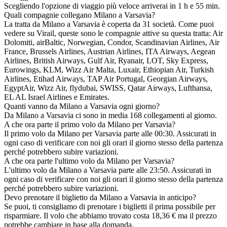
Scegliendo l'opzione di viaggio più veloce arriverai in 1 h e 55 min.
Quali compagnie collegano Milano a Varsavia?
La tratta da Milano a Varsavia è coperta da 31 società. Come puoi
vedere su Virail, queste sono le compagnie attive su questa tratta: Air
Dolomiti, airBaltic, Norwegian, Condor, Scandinavian Airlines, Air
France, Brussels Airlines, Austrian Airlines, ITA Airways, Aegean
Airlines, British Airways, Gulf Air, Ryanair, LOT, Sky Express,
Eurowings, KLM, Wizz Air Malta, Luxair, Ethiopian Air, Turkish
Airlines, Etihad Airways, TAP Air Portugal, Georgian Airways,
EgyptAir, Wizz Air, flydubai, SWISS, Qatar Airways, Lufthansa,
EL AL Israel Airlines e Emirates.
Quanti vanno da Milano a Varsavia ogni giorno?
Da Milano a Varsavia ci sono in media 168 collegamenti al giorno.
A che ora parte il primo volo da Milano per Varsavia?
Il primo volo da Milano per Varsavia parte alle 00:30. Assicurati in
ogni caso di verificare con noi gli orari il giorno stesso della partenza
perché potrebbero subire variazioni.
A che ora parte l'ultimo volo da Milano per Varsavia?
L'ultimo volo da Milano a Varsavia parte alle 23:50. Assicurati in
ogni caso di verificare con noi gli orari il giorno stesso della partenza
perché potrebbero subire variazioni.
Devo prenotare il biglietto da Milano a Varsavia in anticipo?
Se puoi, ti consigliamo di prenotare i biglietti il prima possibile per
risparmiare. Il volo che abbiamo trovato costa 18,36 € ma il prezzo
potrebbe cambiare in base alla domanda.