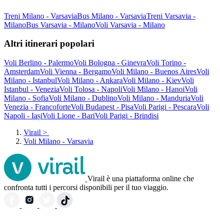
Treni Milano - Varsavia
Bus Milano - Varsavia
Treni Varsavia -
Milano
Bus Varsavia - Milano
Voli Varsavia - Milano
Altri itinerari popolari
Voli Berlino - Palermo
Voli Bologna - Ginevra
Voli Torino -
Amsterdam
Voli Vienna - Bergamo
Voli Milano - Buenos Aires
Voli
Milano - Istanbul
Voli Milano - Ankara
Voli Milano - Kiev
Voli
Istanbul - Venezia
Voli Tolosa - Napoli
Voli Milano - Hanoi
Voli
Milano - Sofia
Voli Milano - Dublino
Voli Milano - Manduria
Voli
Venezia - Francoforte
Voli Budapest - Pisa
Voli Parigi - Pescara
Voli
Napoli - Iași
Voli Lione - Bari
Voli Parigi - Brindisi
Virail
>
Voli Milano - Varsavia
Virail è una piattaforma online che
confronta tutti i percorsi disponibili per il tuo viaggio.