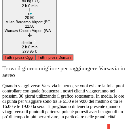
180 kg CO
2
2 h 0 min
20:50
Milan Bergamo Airport (BG...
22:50
Warsaw Chopin Airport (WA...
diretto
2 h 0 min
279,95 €
Tutti i prezzi
Oggi
Tutti i prezzi
Domani
Trova il giorno migliore per raggiungere Varsavia in
aereo
Quando viaggi verso Varsavia in aereo, se vuoi evitare la folla puoi
controllare con quale frequenza i nostri clienti viaggeranno nei
prossimi 30 giorni utilizzando il grafico sottostante. In media, le ore
di punta per viaggiare sono tra le 6:30 e le 9:00 del mattino o tra le
16:00 e le 19:00 la sera. Ti preghiamo di tenerlo presente quando
viaggi verso il punto di partenza poiché potresti aver bisogno di un
po' di tempo in più per arrivare, in particolare nelle grandi città!