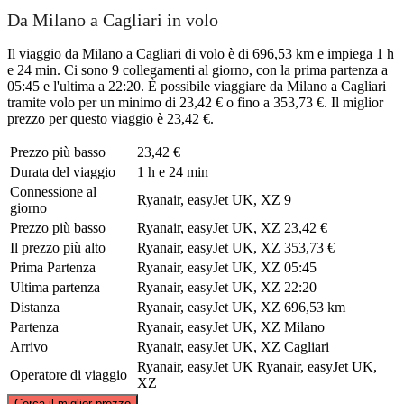
Da Milano a Cagliari in volo
Il viaggio da Milano a Cagliari di volo è di 696,53 km e impiega 1 h
e 24 min. Ci sono 9 collegamenti al giorno, con la prima partenza a
05:45 e l'ultima a 22:20. È possibile viaggiare da Milano a Cagliari
tramite volo per un minimo di 23,42 € o fino a 353,73 €. Il miglior
prezzo per questo viaggio è 23,42 €.
Prezzo più basso
23,42 €
Durata del viaggio
1 h e 24 min
Connessione al
Ryanair, easyJet UK, XZ
9
giorno
Prezzo più basso
Ryanair, easyJet UK, XZ
23,42 €
Il prezzo più alto
Ryanair, easyJet UK, XZ
353,73 €
Prima Partenza
Ryanair, easyJet UK, XZ
05:45
Ultima partenza
Ryanair, easyJet UK, XZ
22:20
Distanza
Ryanair, easyJet UK, XZ
696,53 km
Partenza
Ryanair, easyJet UK, XZ
Milano
Arrivo
Ryanair, easyJet UK, XZ
Cagliari
Ryanair, easyJet UK
Ryanair, easyJet UK,
Operatore di viaggio
XZ
©
CARTO
, ©
OpenStreetMap
contributors
Cerca il miglior prezzo