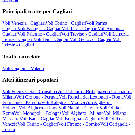
Principali tratte per Cagliari
Voli Venezia - Cagliari
Voli Torino - Cagliari
Voli Parma -
Cagliari
Voli Bologna - Cagliari
Voli Pisa - Cagliari
Voli Ancona -
Cagliari
Voli Palermo - Cagliari
Voli Treviso - Cagliari
Voli Lamezia
Terme - Cagliari
Voli Bari - Cagliari
Voli Genova - Cagliari
Voli
Trieste - Cagliari
Tratte correlate
Voli Cagliari - Milano
Altri itinerari popolari
Voli Firenze - Sala Consilina
Voli Policoro - Bologna
Voli Lanciano -
Milano
Voli Crotone - Perugia
Voli Ronchi dei Legionari - Roma
Voli
Fiumicino - Palermo
Voli Bologna - Modica
Voli Alghero -
Bologna
Voli Alghero - Roma
Voli Napoli - Cagliari
Voli Olbia -
Roma
Voli Monopoli - Bologna
Voli Alghero - Milano
Voli Milano -
Massafra
Voli Bari - Cagliari
Voli Bologna - Alghero
Voli Olbia -
Venezia
Voli Torino - Cagliari
Voli Firenze - Comiso
Voli Cerignola -
Torino