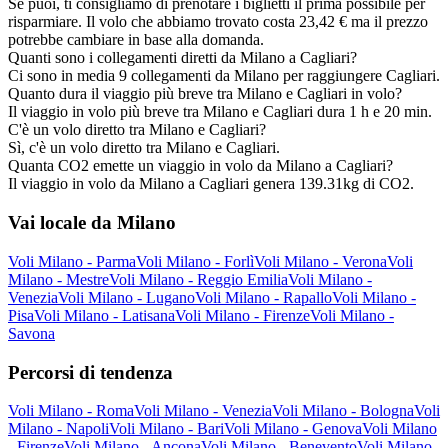
Se puoi, ti consigliamo di prenotare i biglietti il prima possibile per
risparmiare. Il volo che abbiamo trovato costa 23,42 € ma il prezzo
potrebbe cambiare in base alla domanda.
Quanti sono i collegamenti diretti da Milano a Cagliari?
Ci sono in media 9 collegamenti da Milano per raggiungere Cagliari.
Quanto dura il viaggio più breve tra Milano e Cagliari in volo?
Il viaggio in volo più breve tra Milano e Cagliari dura 1 h e 20 min.
C'è un volo diretto tra Milano e Cagliari?
Sì, c'è un volo diretto tra Milano e Cagliari.
Quanta CO2 emette un viaggio in volo da Milano a Cagliari?
Il viaggio in volo da Milano a Cagliari genera 139.31kg di CO2.
Vai locale da Milano
Voli Milano - Parma
Voli Milano - Forlì
Voli Milano - Verona
Voli
Milano - Mestre
Voli Milano - Reggio Emilia
Voli Milano -
Venezia
Voli Milano - Lugano
Voli Milano - Rapallo
Voli Milano -
Pisa
Voli Milano - Latisana
Voli Milano - Firenze
Voli Milano -
Savona
Percorsi di tendenza
Voli Milano - Roma
Voli Milano - Venezia
Voli Milano - Bologna
Voli
Milano - Napoli
Voli Milano - Bari
Voli Milano - Genova
Voli Milano
- Firenze
Voli Milano - Ancona
Voli Milano - Benevento
Voli Milano