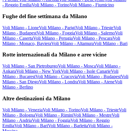
- Reggio Emilia
Voli Milano - Torino
Voli Milano - Fiumicino
Fughe del fine settimana da Milano
Voli Milano - Lione
Voli Milano - Parigi
Voli Milano - Trieste
Voli
Milano - Budapest
Voli Milano - Foggia
Voli Milano - Salerno
Voli
Milano - Caserta
Voli Milano - Perugia
Voli Milano - Pescara
Voli
Milano - Monaco, Baviera
Voli Milano - Altamura
Voli Milano - Bari
Rotte internazionali da Milano e aree vicine
Voli Milano - San Pietroburgo
Voli Milano - Mosca
Voli Milano -
Ankara
Voli Milano - New York
Voli Milano - Isole Canarie
Voli
Milano - Bucarest
Voli Milano - Cracovia
Voli Milano - Budapest
Voli
Milano - San Diego
Voli Milano - Londra
Voli Milano - Atene
Voli
Milano - Berlino
Altre destinazioni da Milano
Voli Milano - Venezia
Voli Milano - Torino
Voli Milano - Trieste
Voli
Milano - Bologna
Voli Milano - Rimini
Voli Milano - Mestre
Voli
Milano - Andria
Voli Milano - Foggia
Voli Milano - Reggio
Emilia
Voli Milano - Bari
Voli Milano - Barletta
Voli Milano -
Messina