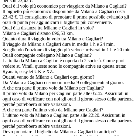
per soli 23,42 €.
Qual è il volo più economico per viaggiare da Milano a Cagliari?
Il biglietto più economico disponibile da Milano a Cagliari costa
23,42 €. Ti consigliamo di prenotare il prima possibile evitando gli
orari di punta per aggiudicarti il biglietto più conveniente.
Qual è la distanza tra Milano e Cagliari in volo?
Milano e Cagliari distano 696,53 km.
Quanto dura il viaggio in volo tra Milano e Cagliari?
Il viaggio da Milano a Cagliari dura in media 1 h e 24 min.
Scegliendo l'opzione di viaggio più veloce arriverai in 1 h e 20 min.
Quali compagnie collegano Milano a Cagliari?
La tratta da Milano a Cagliari è coperta da 2 società. Come puoi
vedere su Virail, queste sono le compagnie attive su questa tratta:
Ryanair, easyJet UK e XZ.
Quanti vanno da Milano a Cagliari ogni giorno?
Da Milano a Cagliari ci sono in media 9 collegamenti al giorno.
A che ora parte il primo volo da Milano per Cagliari?
Il primo volo da Milano per Cagliari parte alle 05:45. Assicurati in
ogni caso di verificare con noi gli orari il giorno stesso della partenza
perché potrebbero subire variazioni.
A che ora parte l'ultimo volo da Milano per Cagliari?
L'ultimo volo da Milano a Cagliari parte alle 22:20. Assicurati in
ogni caso di verificare con noi gli orari il giorno stesso della partenza
perché potrebbero subire variazioni.
Devo prenotare il biglietto da Milano a Cagliari in anticipo?