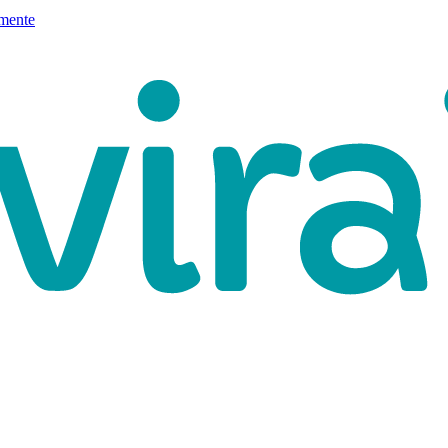
mente