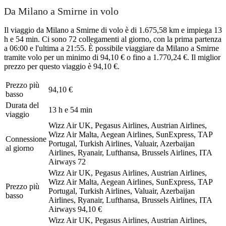
Da Milano a Smirne in volo
Il viaggio da Milano a Smirne di volo è di 1.675,58 km e impiega 13
h e 54 min. Ci sono 72 collegamenti al giorno, con la prima partenza
a 06:00 e l'ultima a 21:55. È possibile viaggiare da Milano a Smirne
tramite volo per un minimo di 94,10 € o fino a 1.770,24 €. Il miglior
prezzo per questo viaggio è 94,10 €.
Prezzo più
94,10 €
basso
Durata del
13 h e 54 min
viaggio
Wizz Air UK, Pegasus Airlines, Austrian Airlines,
Wizz Air Malta, Aegean Airlines, SunExpress, TAP
Connessione
Portugal, Turkish Airlines, Valuair, Azerbaijan
al giorno
Airlines, Ryanair, Lufthansa, Brussels Airlines, ITA
Airways
72
Wizz Air UK, Pegasus Airlines, Austrian Airlines,
Wizz Air Malta, Aegean Airlines, SunExpress, TAP
Prezzo più
Portugal, Turkish Airlines, Valuair, Azerbaijan
basso
Airlines, Ryanair, Lufthansa, Brussels Airlines, ITA
Airways
94,10 €
Wizz Air UK, Pegasus Airlines, Austrian Airlines,