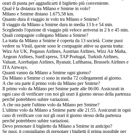
orari di punta per aggiudicarti il biglietto più conveniente.
Qual è la distanza tra Milano e Smirne in volo?
Milano e Smirne distano 1.675,58 km.
Quanto dura il viaggio in volo tra Milano e Smirne?
Il viaggio da Milano a Smirne dura in media 13 h e 54 min.
Scegliendo l'opzione di viaggio più veloce arriverai in 2 h e 45 min.
Quali compagnie collegano Milano a Smirne?
La tratta da Milano a Smirne è coperta da 13 società. Come puoi
vedere su Virail, queste sono le compagnie attive su questa tratta:
Wizz Air UK, Pegasus Airlines, Austrian Airlines, Wizz Air Malta,
Aegean Airlines, SunExpress, TAP Portugal, Turkish Airlines,
Valuair, Azerbaijan Airlines, Ryanair, Lufthansa, Brussels Airlines e
ITA Airways.
Quanti vanno da Milano a Smirne ogni giorno?
Da Milano a Smirne ci sono in media 72 collegamenti al giorno.
A che ora parte il primo volo da Milano per Smirne?
Il primo volo da Milano per Smirne parte alle 06:00. Assicurati in
ogni caso di verificare con noi gli orari il giorno stesso della partenza
perché potrebbero subire variazioni.
A che ora parte l'ultimo volo da Milano per Smirne?
L'ultimo volo da Milano a Smirne parte alle 21:55. Assicurati in ogni
caso di verificare con noi gli orari il giorno stesso della partenza
perché potrebbero subire variazioni.
Devo prenotare il biglietto da Milano a Smirne in anticipo?
Se puoi, ti consigliamo di prenotare i biglietti il prima possibile per