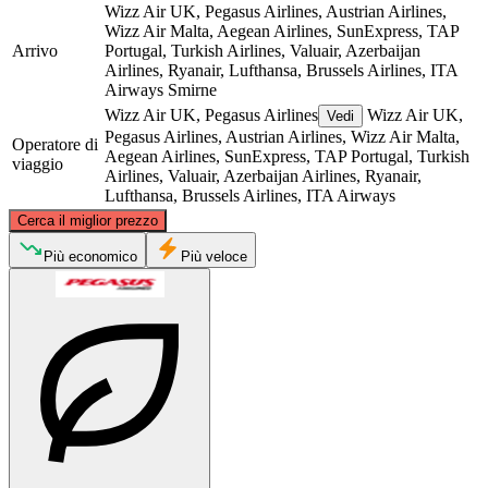
Wizz Air UK, Pegasus Airlines, Austrian Airlines,
Wizz Air Malta, Aegean Airlines, SunExpress, TAP
Arrivo
Portugal, Turkish Airlines, Valuair, Azerbaijan
Airlines, Ryanair, Lufthansa, Brussels Airlines, ITA
Airways
Smirne
Wizz Air UK, Pegasus Airlines
Wizz Air UK,
Vedi
Pegasus Airlines, Austrian Airlines, Wizz Air Malta,
Operatore di
Aegean Airlines, SunExpress, TAP Portugal, Turkish
viaggio
Airlines, Valuair, Azerbaijan Airlines, Ryanair,
Lufthansa, Brussels Airlines, ITA Airways
©
CARTO
, ©
OpenStreetMap
contributors
Cerca il miglior prezzo
Più economico
Più veloce
Milan
Izmir