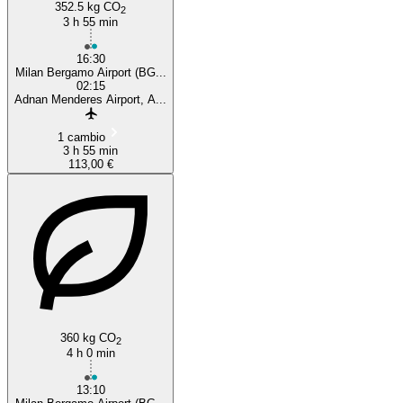
352.5 kg CO
2
3 h 55 min
16:30
Milan Bergamo Airport (BG...
02:15
Adnan Menderes Airport, A...
1 cambio
3 h 55 min
113,00 €
360 kg CO
2
4 h 0 min
13:10