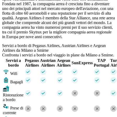
Fondata nel 1987, la compagnia aerea è cresciuta fino a diventare
uno dei principali attori nel mercato europeo dell'aviazione, con una
flotta di oltre 60 aeromobili e una reputazione per il servizio di alta
qualità. Aegean Airlines è membro della Star Alliance, una rete aerea
globale che comprende alcuni dei più grandi vettori del mondo. La
compagnia aerea ha vinto numerosi premi per il suo servizio clienti,
tra cui il premio Skytrax per la migliore compagnia aerea regionale
in Europa per nove anni consecutivi.
Servizi a bordo di Pegasus Airlines, Austrian Airlines e Aegean
Airlines da Milano a Smirne
Confronta i servizi a bordo nel viaggio in plane da Milano a Smirne.
Servizi a
Pegasus
Austrian
Aegean
TAP
Tur
SunExpress
bordo
Airlines
Airlines
Airlines
Portugal
Air
Wifi
Bagagli
Ristorazione
a bordo
Prese di
corrente