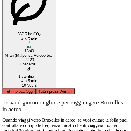
367.5 kg CO
2
4 h 5 min
16:40
Milan (Malpensa Aeroporto...
22:20
Charleroi...
1 cambio
4 h 5 min
107,05 €
Tutti i prezzi
Oggi
Tutti i prezzi
Domani
Trova il giorno migliore per raggiungere Bruxelles
in aereo
Quando viaggi verso Bruxelles in aereo, se vuoi evitare la folla puoi
controllare con quale frequenza i nostri clienti viaggeranno nei
prossimi 30 giorni utilizzando il grafico sottostante. In media, le ore