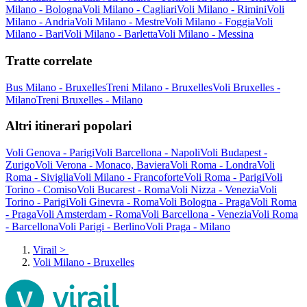
Milano - Bologna
Voli Milano - Cagliari
Voli Milano - Rimini
Voli
Milano - Andria
Voli Milano - Mestre
Voli Milano - Foggia
Voli
Milano - Bari
Voli Milano - Barletta
Voli Milano - Messina
Tratte correlate
Bus Milano - Bruxelles
Treni Milano - Bruxelles
Voli Bruxelles -
Milano
Treni Bruxelles - Milano
Altri itinerari popolari
Voli Genova - Parigi
Voli Barcellona - Napoli
Voli Budapest -
Zurigo
Voli Verona - Monaco, Baviera
Voli Roma - Londra
Voli
Roma - Siviglia
Voli Milano - Francoforte
Voli Roma - Parigi
Voli
Torino - Comiso
Voli Bucarest - Roma
Voli Nizza - Venezia
Voli
Torino - Parigi
Voli Ginevra - Roma
Voli Bologna - Praga
Voli Roma
- Praga
Voli Amsterdam - Roma
Voli Barcellona - Venezia
Voli Roma
- Barcellona
Voli Parigi - Berlino
Voli Praga - Milano
Virail
>
Voli Milano - Bruxelles