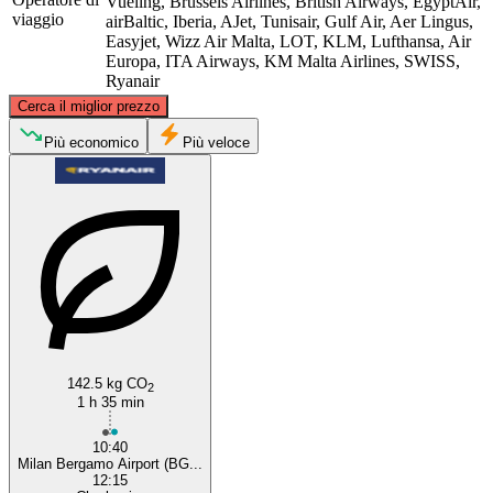
Vueling, Brussels Airlines, British Airways, EgyptAir,
viaggio
airBaltic, Iberia, AJet, Tunisair, Gulf Air, Aer Lingus,
Easyjet, Wizz Air Malta, LOT, KLM, Lufthansa, Air
Europa, ITA Airways, KM Malta Airlines, SWISS,
Ryanair
©
CARTO
, ©
OpenStreetMap
contributors
Cerca il miglior prezzo
Brussels
Più economico
Più veloce
Milan
142.5 kg CO
2
1 h 35 min
10:40
Milan Bergamo Airport (BG...
12:15