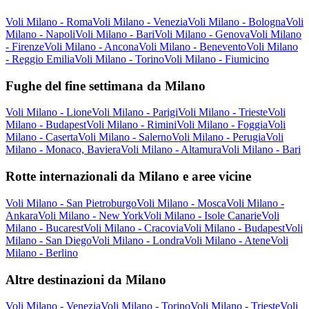
Voli Milano - Roma
Voli Milano - Venezia
Voli Milano - Bologna
Voli
Milano - Napoli
Voli Milano - Bari
Voli Milano - Genova
Voli Milano
- Firenze
Voli Milano - Ancona
Voli Milano - Benevento
Voli Milano
- Reggio Emilia
Voli Milano - Torino
Voli Milano - Fiumicino
Fughe del fine settimana da Milano
Voli Milano - Lione
Voli Milano - Parigi
Voli Milano - Trieste
Voli
Milano - Budapest
Voli Milano - Rimini
Voli Milano - Foggia
Voli
Milano - Caserta
Voli Milano - Salerno
Voli Milano - Perugia
Voli
Milano - Monaco, Baviera
Voli Milano - Altamura
Voli Milano - Bari
Rotte internazionali da Milano e aree vicine
Voli Milano - San Pietroburgo
Voli Milano - Mosca
Voli Milano -
Ankara
Voli Milano - New York
Voli Milano - Isole Canarie
Voli
Milano - Bucarest
Voli Milano - Cracovia
Voli Milano - Budapest
Voli
Milano - San Diego
Voli Milano - Londra
Voli Milano - Atene
Voli
Milano - Berlino
Altre destinazioni da Milano
Voli Milano - Venezia
Voli Milano - Torino
Voli Milano - Trieste
Voli