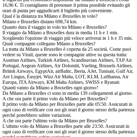
16,96 €. Ti consigliamo di prenotare il prima possibile evitando gli
orari di punta per aggiudicarti il biglietto più conveniente.
Qual è la distanza tra Milano e Bruxelles in volo?
Milano e Bruxelles distano 698,74 km.
Quanto dura il viaggio in volo tra Milano e Bruxelles?
Il viaggio da Milano a Bruxelles dura in media 11 h e 1 min.
Scegliendo l'opzione di viaggio più veloce arriverai in 1 h e 35 min.
Quali compagnie collegano Milano a Bruxelles?
La tratta da Milano a Bruxelles è coperta da 25 società. Come puoi
vedere su Virail, queste sono le compagnie attive su questa tratta:
Austrian Airlines, Turkish Airlines, Scandinavian Airlines, TAP Air
Portugal, Aegean Airlines, Air Dolomiti, Vueling, Brussels Airlines,
British Airways, EgyptAir, airBaltic, Iberia, AJet, Tunisair, Gulf Air,
Aer Lingus, Easyjet, Wizz Air Malta, LOT, KLM, Lufthansa, Air
Europa, ITA Airways, KM Malta Airlines, SWISS e Ryanair.
Quanti vanno da Milano a Bruxelles ogni giorno?
Da Milano a Bruxelles ci sono in media 139 collegamenti al giorno.
A che ora parte il primo volo da Milano per Bruxelles?
Il primo volo da Milano per Bruxelles parte alle 05:50. Assicurati in
ogni caso di verificare con noi gli orari il giorno stesso della partenza
perché potrebbero subire variazioni.
A che ora parte l'ultimo volo da Milano per Bruxelles?
L'ultimo volo da Milano a Bruxelles parte alle 23:50. Assicurati in
ogni caso di verificare con noi gli orari il giorno stesso della partenza