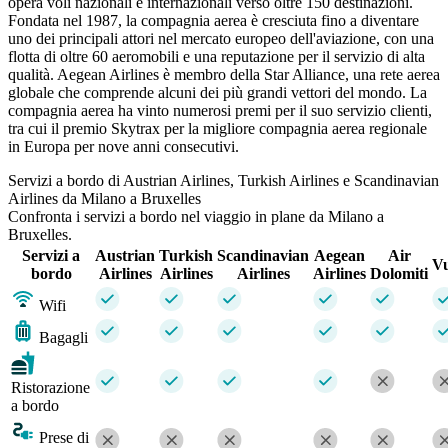
opera voli nazionali e internazionali verso oltre 150 destinazioni.
Fondata nel 1987, la compagnia aerea è cresciuta fino a diventare
uno dei principali attori nel mercato europeo dell'aviazione, con una
flotta di oltre 60 aeromobili e una reputazione per il servizio di alta
qualità. Aegean Airlines è membro della Star Alliance, una rete aerea
globale che comprende alcuni dei più grandi vettori del mondo. La
compagnia aerea ha vinto numerosi premi per il suo servizio clienti,
tra cui il premio Skytrax per la migliore compagnia aerea regionale
in Europa per nove anni consecutivi.
Servizi a bordo di Austrian Airlines, Turkish Airlines e Scandinavian
Airlines da Milano a Bruxelles
Confronta i servizi a bordo nel viaggio in plane da Milano a
Bruxelles.
Servizi a
Austrian
Turkish
Scandinavian
Aegean
Air
Vu
bordo
Airlines
Airlines
Airlines
Airlines
Dolomiti
Wifi
Bagagli
Ristorazione
a bordo
Prese di