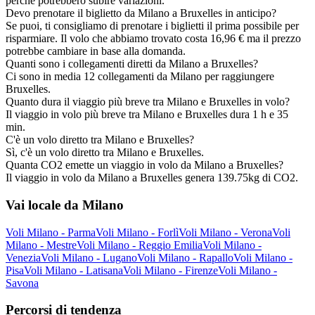
perché potrebbero subire variazioni.
Devo prenotare il biglietto da Milano a Bruxelles in anticipo?
Se puoi, ti consigliamo di prenotare i biglietti il prima possibile per
risparmiare. Il volo che abbiamo trovato costa 16,96 € ma il prezzo
potrebbe cambiare in base alla domanda.
Quanti sono i collegamenti diretti da Milano a Bruxelles?
Ci sono in media 12 collegamenti da Milano per raggiungere
Bruxelles.
Quanto dura il viaggio più breve tra Milano e Bruxelles in volo?
Il viaggio in volo più breve tra Milano e Bruxelles dura 1 h e 35
min.
C'è un volo diretto tra Milano e Bruxelles?
Sì, c'è un volo diretto tra Milano e Bruxelles.
Quanta CO2 emette un viaggio in volo da Milano a Bruxelles?
Il viaggio in volo da Milano a Bruxelles genera 139.75kg di CO2.
Vai locale da Milano
Voli Milano - Parma
Voli Milano - Forlì
Voli Milano - Verona
Voli
Milano - Mestre
Voli Milano - Reggio Emilia
Voli Milano -
Venezia
Voli Milano - Lugano
Voli Milano - Rapallo
Voli Milano -
Pisa
Voli Milano - Latisana
Voli Milano - Firenze
Voli Milano -
Savona
Percorsi di tendenza