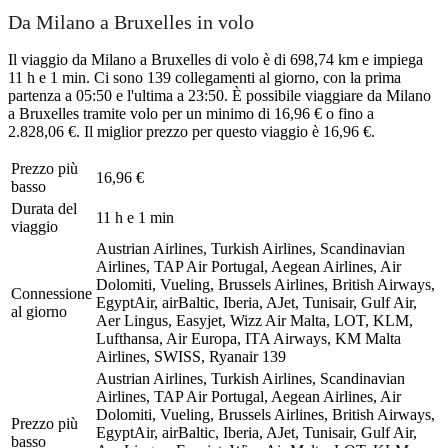
Da Milano a Bruxelles in volo
Il viaggio da Milano a Bruxelles di volo è di 698,74 km e impiega
11 h e 1 min. Ci sono 139 collegamenti al giorno, con la prima
partenza a 05:50 e l'ultima a 23:50. È possibile viaggiare da Milano
a Bruxelles tramite volo per un minimo di 16,96 € o fino a
2.828,06 €. Il miglior prezzo per questo viaggio è 16,96 €.
Prezzo più
16,96 €
basso
Durata del
11 h e 1 min
viaggio
Austrian Airlines, Turkish Airlines, Scandinavian
Airlines, TAP Air Portugal, Aegean Airlines, Air
Dolomiti, Vueling, Brussels Airlines, British Airways,
Connessione
EgyptAir, airBaltic, Iberia, AJet, Tunisair, Gulf Air,
al giorno
Aer Lingus, Easyjet, Wizz Air Malta, LOT, KLM,
Lufthansa, Air Europa, ITA Airways, KM Malta
Airlines, SWISS, Ryanair
139
Austrian Airlines, Turkish Airlines, Scandinavian
Airlines, TAP Air Portugal, Aegean Airlines, Air
Dolomiti, Vueling, Brussels Airlines, British Airways,
Prezzo più
EgyptAir, airBaltic, Iberia, AJet, Tunisair, Gulf Air,
basso