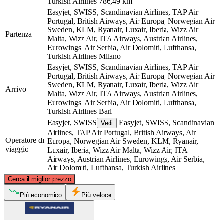
Turkish Airlines
786,49 km
Easyjet, SWISS, Scandinavian Airlines, TAP Air
Portugal, British Airways, Air Europa, Norwegian Air
Sweden, KLM, Ryanair, Luxair, Iberia, Wizz Air
Partenza
Malta, Wizz Air, ITA Airways, Austrian Airlines,
Eurowings, Air Serbia, Air Dolomiti, Lufthansa,
Turkish Airlines
Milano
Easyjet, SWISS, Scandinavian Airlines, TAP Air
Portugal, British Airways, Air Europa, Norwegian Air
Sweden, KLM, Ryanair, Luxair, Iberia, Wizz Air
Arrivo
Malta, Wizz Air, ITA Airways, Austrian Airlines,
Eurowings, Air Serbia, Air Dolomiti, Lufthansa,
Turkish Airlines
Bari
Easyjet, SWISS
Easyjet, SWISS, Scandinavian
Vedi
Airlines, TAP Air Portugal, British Airways, Air
Operatore di
Europa, Norwegian Air Sweden, KLM, Ryanair,
viaggio
Luxair, Iberia, Wizz Air Malta, Wizz Air, ITA
Airways, Austrian Airlines, Eurowings, Air Serbia,
Air Dolomiti, Lufthansa, Turkish Airlines
©
CARTO
, ©
OpenStreetMap
contributors
Cerca il miglior prezzo
Milan
Più economico
Più veloce