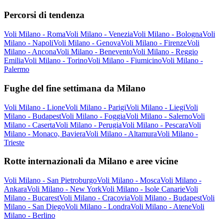
Percorsi di tendenza
Voli Milano - Roma
Voli Milano - Venezia
Voli Milano - Bologna
Voli
Milano - Napoli
Voli Milano - Genova
Voli Milano - Firenze
Voli
Milano - Ancona
Voli Milano - Benevento
Voli Milano - Reggio
Emilia
Voli Milano - Torino
Voli Milano - Fiumicino
Voli Milano -
Palermo
Fughe del fine settimana da Milano
Voli Milano - Lione
Voli Milano - Parigi
Voli Milano - Liegi
Voli
Milano - Budapest
Voli Milano - Foggia
Voli Milano - Salerno
Voli
Milano - Caserta
Voli Milano - Perugia
Voli Milano - Pescara
Voli
Milano - Monaco, Baviera
Voli Milano - Altamura
Voli Milano -
Trieste
Rotte internazionali da Milano e aree vicine
Voli Milano - San Pietroburgo
Voli Milano - Mosca
Voli Milano -
Ankara
Voli Milano - New York
Voli Milano - Isole Canarie
Voli
Milano - Bucarest
Voli Milano - Cracovia
Voli Milano - Budapest
Voli
Milano - San Diego
Voli Milano - Londra
Voli Milano - Atene
Voli
Milano - Berlino