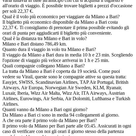
varia tuttavia in base all'anticipo con cui si acquista il biglietto e
all'orario di viaggio. È possibile trovare biglietti a prezzi d'occasione
per soli 22,37 €.
Qual è il volo più economico per viaggiare da Milano a Bari?
Il biglietto più economico disponibile da Milano a Bari costa
22,37 €. Ti consigliamo di prenotare il prima possibile evitando gli
orari di punta per aggiudicarti il biglietto più conveniente.
Qual è la distanza tra Milano e Bari in volo?
Milano e Bari distano 786,49 km.
Quanto dura il viaggio in volo tra Milano e Bari?
Il viaggio da Milano a Bari dura in media 10 h e 23 min. Scegliendo
l'opzione di viaggio più veloce arriverai in 1 h e 25 min.
Quali compagnie collegano Milano a Bari?
La tratta da Milano a Bari è coperta da 19 società. Come puoi
vedere su Virail, queste sono le compagnie attive su questa tratta:
Easyjet, SWISS, Scandinavian Airlines, TAP Air Portugal, British
Airways, Air Europa, Norwegian Air Sweden, KLM, Ryanair,
Luxair, Iberia, Wizz Air Malta, Wizz Air, ITA Airways, Austrian
Airlines, Eurowings, Air Serbia, Air Dolomiti, Lufthansa e Turkish
Airlines.
Quanti vanno da Milano a Bari ogni giorno?
Da Milano a Bari ci sono in media 94 collegamenti al giorno.
A che ora parte il primo volo da Milano per Bari?
Il primo volo da Milano per Bari parte alle 05:45. Assicurati in ogni
caso di verificare con noi gli orari il giorno stesso della partenza