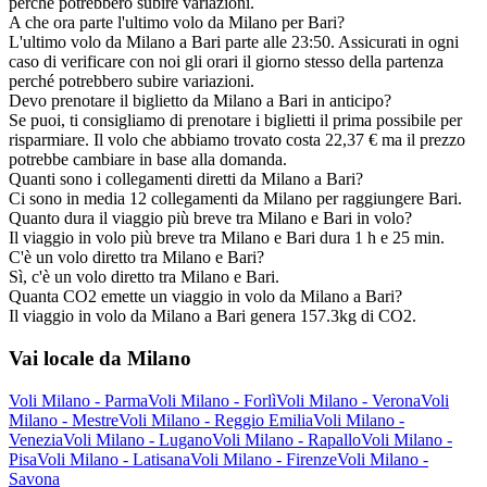
perché potrebbero subire variazioni.
A che ora parte l'ultimo volo da Milano per Bari?
L'ultimo volo da Milano a Bari parte alle 23:50. Assicurati in ogni
caso di verificare con noi gli orari il giorno stesso della partenza
perché potrebbero subire variazioni.
Devo prenotare il biglietto da Milano a Bari in anticipo?
Se puoi, ti consigliamo di prenotare i biglietti il prima possibile per
risparmiare. Il volo che abbiamo trovato costa 22,37 € ma il prezzo
potrebbe cambiare in base alla domanda.
Quanti sono i collegamenti diretti da Milano a Bari?
Ci sono in media 12 collegamenti da Milano per raggiungere Bari.
Quanto dura il viaggio più breve tra Milano e Bari in volo?
Il viaggio in volo più breve tra Milano e Bari dura 1 h e 25 min.
C'è un volo diretto tra Milano e Bari?
Sì, c'è un volo diretto tra Milano e Bari.
Quanta CO2 emette un viaggio in volo da Milano a Bari?
Il viaggio in volo da Milano a Bari genera 157.3kg di CO2.
Vai locale da Milano
Voli Milano - Parma
Voli Milano - Forlì
Voli Milano - Verona
Voli
Milano - Mestre
Voli Milano - Reggio Emilia
Voli Milano -
Venezia
Voli Milano - Lugano
Voli Milano - Rapallo
Voli Milano -
Pisa
Voli Milano - Latisana
Voli Milano - Firenze
Voli Milano -
Savona