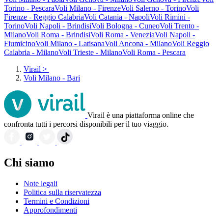
Torino - Pescara
Voli Milano - Firenze
Voli Salerno - Torino
Voli
Firenze - Reggio Calabria
Voli Catania - Napoli
Voli Rimini -
Torino
Voli Napoli - Brindisi
Voli Bologna - Cuneo
Voli Trento -
Milano
Voli Roma - Brindisi
Voli Roma - Venezia
Voli Napoli -
Fiumicino
Voli Milano - Latisana
Voli Ancona - Milano
Voli Reggio
Calabria - Milano
Voli Trieste - Milano
Voli Roma - Pescara
Virail
>
Voli Milano - Bari
Virail è una piattaforma online che
confronta tutti i percorsi disponibili per il tuo viaggio.
Chi siamo
Note legali
Politica sulla riservatezza
Termini e Condizioni
Approfondimenti