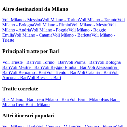
Altre destinazioni da Milano
Voli Milano - Messina
Voli Milano - Torino
Voli Milano - Taranto
Voli
Milano - Bologna
Voli Milano - Rimini
Voli Milano - Mestre
Voli
Milano - Andria
Voli Milano - Foggia
Voli Milano - Reggio
Emilia
Voli Milano - Catania
Voli Milano - Barletta
Voli Milano -
Trieste
Principali tratte per Bari
Voli Trieste - Bari
Voli Torino - Bari
Voli Parma - Bari
Voli Bologna -
Bari
Voli Mestre - Bari
Voli Reggio Emilia - Bari
Voli Alessandria -
Bari
Voli Bergamo - Bari
Voli Trento - Bari
Voli Catania - Bari
Voli
Ancona - Bari
Voli Brescia - Bari
Tratte correlate
Bus Milano - Bari
Treni Milano - Bari
Voli Bari - Milano
Bus Bari -
Milano
Treni Bari - Milano
Altri itinerari popolari
Voli Milano - Paola
Voli Genova - Milano
Voli Genova - Firenze
Voli