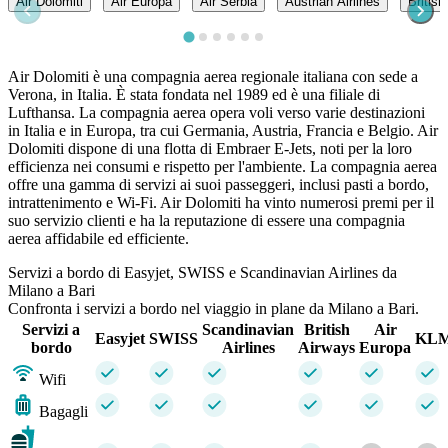
Air Dolomiti
Air Europa
Air Serbia
Austrian Airlines
Britis
Air Dolomiti è una compagnia aerea regionale italiana con sede a
Verona, in Italia. È stata fondata nel 1989 ed è una filiale di
Lufthansa. La compagnia aerea opera voli verso varie destinazioni
in Italia e in Europa, tra cui Germania, Austria, Francia e Belgio. Air
Dolomiti dispone di una flotta di Embraer E-Jets, noti per la loro
efficienza nei consumi e rispetto per l'ambiente. La compagnia aerea
offre una gamma di servizi ai suoi passeggeri, inclusi pasti a bordo,
intrattenimento e Wi-Fi. Air Dolomiti ha vinto numerosi premi per il
suo servizio clienti e ha la reputazione di essere una compagnia
aerea affidabile ed efficiente.
Servizi a bordo di Easyjet, SWISS e Scandinavian Airlines da
Milano a Bari
Confronta i servizi a bordo nel viaggio in plane da Milano a Bari.
Servizi a
Scandinavian
British
Air
Easyjet
SWISS
KL
bordo
Airlines
Airways
Europa
Wifi
Bagagli