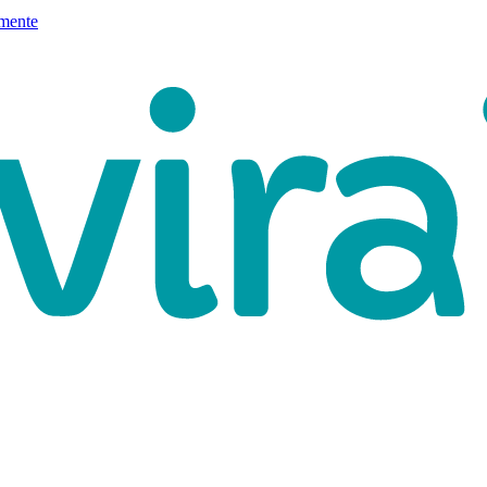
mente