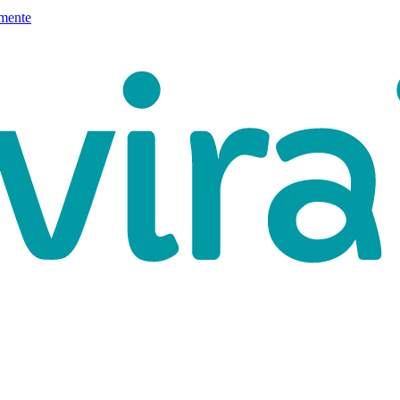
mente