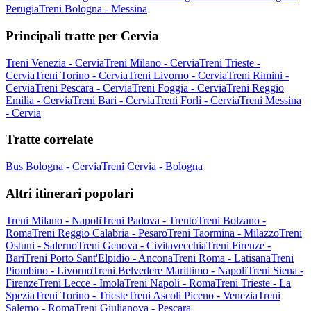
Perugia
Treni Bologna - Messina
Principali tratte per Cervia
Treni Venezia - Cervia
Treni Milano - Cervia
Treni Trieste -
Cervia
Treni Torino - Cervia
Treni Livorno - Cervia
Treni Rimini -
Cervia
Treni Pescara - Cervia
Treni Foggia - Cervia
Treni Reggio
Emilia - Cervia
Treni Bari - Cervia
Treni Forlì - Cervia
Treni Messina
- Cervia
Tratte correlate
Bus Bologna - Cervia
Treni Cervia - Bologna
Altri itinerari popolari
Treni Milano - Napoli
Treni Padova - Trento
Treni Bolzano -
Roma
Treni Reggio Calabria - Pesaro
Treni Taormina - Milazzo
Treni
Ostuni - Salerno
Treni Genova - Civitavecchia
Treni Firenze -
Bari
Treni Porto Sant'Elpidio - Ancona
Treni Roma - Latisana
Treni
Piombino - Livorno
Treni Belvedere Marittimo - Napoli
Treni Siena -
Firenze
Treni Lecce - Imola
Treni Napoli - Roma
Treni Trieste - La
Spezia
Treni Torino - Trieste
Treni Ascoli Piceno - Venezia
Treni
Salerno - Roma
Treni Giulianova - Pescara