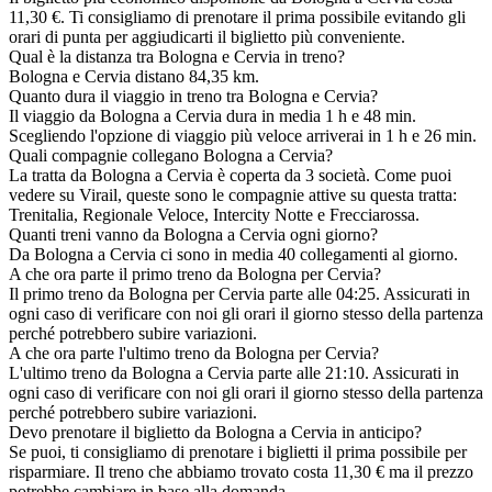
11,30 €. Ti consigliamo di prenotare il prima possibile evitando gli
orari di punta per aggiudicarti il biglietto più conveniente.
Qual è la distanza tra Bologna e Cervia in treno?
Bologna e Cervia distano 84,35 km.
Quanto dura il viaggio in treno tra Bologna e Cervia?
Il viaggio da Bologna a Cervia dura in media 1 h e 48 min.
Scegliendo l'opzione di viaggio più veloce arriverai in 1 h e 26 min.
Quali compagnie collegano Bologna a Cervia?
La tratta da Bologna a Cervia è coperta da 3 società. Come puoi
vedere su Virail, queste sono le compagnie attive su questa tratta:
Trenitalia, Regionale Veloce, Intercity Notte e Frecciarossa.
Quanti treni vanno da Bologna a Cervia ogni giorno?
Da Bologna a Cervia ci sono in media 40 collegamenti al giorno.
A che ora parte il primo treno da Bologna per Cervia?
Il primo treno da Bologna per Cervia parte alle 04:25. Assicurati in
ogni caso di verificare con noi gli orari il giorno stesso della partenza
perché potrebbero subire variazioni.
A che ora parte l'ultimo treno da Bologna per Cervia?
L'ultimo treno da Bologna a Cervia parte alle 21:10. Assicurati in
ogni caso di verificare con noi gli orari il giorno stesso della partenza
perché potrebbero subire variazioni.
Devo prenotare il biglietto da Bologna a Cervia in anticipo?
Se puoi, ti consigliamo di prenotare i biglietti il prima possibile per
risparmiare. Il treno che abbiamo trovato costa 11,30 € ma il prezzo
potrebbe cambiare in base alla domanda.