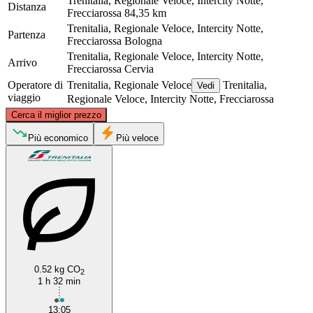
Trenitalia, Regionale Veloce, Intercity Notte,
Distanza
Frecciarossa
84,35 km
Trenitalia, Regionale Veloce, Intercity Notte,
Partenza
Frecciarossa
Bologna
Trenitalia, Regionale Veloce, Intercity Notte,
Arrivo
Frecciarossa
Cervia
Operatore di
Trenitalia, Regionale Veloce
Trenitalia,
Vedi
viaggio
Regionale Veloce, Intercity Notte, Frecciarossa
©
CARTO
, ©
OpenStreetMap
contributors
Cerca il miglior prezzo
Più economico
Più veloce
Bologna
Cervia
0.52 kg CO
2
1 h 32 min
13:05