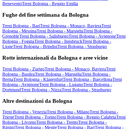
Benevento
Treni Bologna - Reggio Emilia
Fughe del fine settimana da Bologna
Treni Bologna - Bari
Treni Bologna - Monaco, Baviera
Treni
Bologna - Messina
Treni Bologna - Marsiglia
Treni Bologna -
Grenoble
Treni Bologna - Salisburgo
Treni Bologna - Avignone
Treni
Bologna - Foggia
Treni Bologna - Innsbruck
Treni Bologna -
Lione
Treni Bologna - Brindisi
Treni Bologna - Strasburgo
Rotte internazionali da Bologna e aree vicine
Treni Bologna - Zurigo
Treni Bologna - Monaco, Baviera
Treni
Bologna - Basilea
Treni Bologna - Marsiglia
Treni Bologna -
Berna
Treni Bologna - Klagenfurt
Treni Bologna - Barcellona
Treni
Bologna - Avignone
Treni Bologna - Lugano
Treni Bologna -
Dortmund
Treni Bologna - Nizza
Treni Bologna - Strasburgo
Altre destinazioni da Bologna
Treni Bologna - Venezia
Treni Bologna - Milano
Treni Bologna -
Trieste
Treni Bologna - Torino
Treni Bologna - Reggio Calabria
Treni
Bologna - Livorno
Treni Bologna - Trento
Treni Bologna -
Rimini
Treni Bologna - Mestre
Treni Bologna - Bari
Treni Bologna -