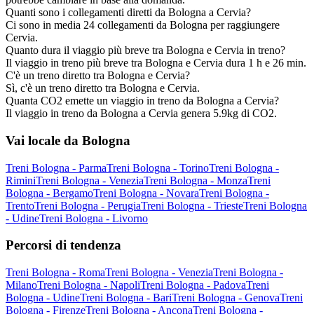
Quanti sono i collegamenti diretti da Bologna a Cervia?
Ci sono in media 24 collegamenti da Bologna per raggiungere
Cervia.
Quanto dura il viaggio più breve tra Bologna e Cervia in treno?
Il viaggio in treno più breve tra Bologna e Cervia dura 1 h e 26 min.
C'è un treno diretto tra Bologna e Cervia?
Sì, c'è un treno diretto tra Bologna e Cervia.
Quanta CO2 emette un viaggio in treno da Bologna a Cervia?
Il viaggio in treno da Bologna a Cervia genera 5.9kg di CO2.
Vai locale da Bologna
Treni Bologna - Parma
Treni Bologna - Torino
Treni Bologna -
Rimini
Treni Bologna - Venezia
Treni Bologna - Monza
Treni
Bologna - Bergamo
Treni Bologna - Novara
Treni Bologna -
Trento
Treni Bologna - Perugia
Treni Bologna - Trieste
Treni Bologna
- Udine
Treni Bologna - Livorno
Percorsi di tendenza
Treni Bologna - Roma
Treni Bologna - Venezia
Treni Bologna -
Milano
Treni Bologna - Napoli
Treni Bologna - Padova
Treni
Bologna - Udine
Treni Bologna - Bari
Treni Bologna - Genova
Treni
Bologna - Firenze
Treni Bologna - Ancona
Treni Bologna -