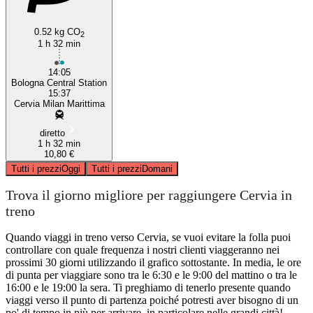
0.52 kg CO
2
1 h 32 min
14:05
Bologna Central Station
15:37
Cervia Milan Marittima
diretto
1 h 32 min
10,80 €
Tutti i prezzi
Oggi
Tutti i prezzi
Domani
Trova il giorno migliore per raggiungere Cervia in
treno
Quando viaggi in treno verso Cervia, se vuoi evitare la folla puoi
controllare con quale frequenza i nostri clienti viaggeranno nei
prossimi 30 giorni utilizzando il grafico sottostante. In media, le ore
di punta per viaggiare sono tra le 6:30 e le 9:00 del mattino o tra le
16:00 e le 19:00 la sera. Ti preghiamo di tenerlo presente quando
viaggi verso il punto di partenza poiché potresti aver bisogno di un
po' di tempo in più per arrivare, in particolare nelle grandi città!