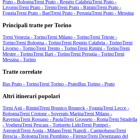
Prato - Bologna
Treni Prato - Reggio Calabria
Treni Prato -
Livorno
Treni Prato - Trento
Treni Prato - Rimini
Treni Prato -
Foggia
Treni Prato - Bari
Treni Prato - Perugia
Treni Prato - Messina
Principali tratte per Torino
Treni Venezia - Torino
Treni Milano - Torino
Treni Trieste -
Torino
Treni Bologna - Torino
Treni Reggio Calabria - Torino
Treni
Livorno - Torino
Treni Trento - Torino
Treni Rimini - Torino
Treni
Mestre - Torino
Treni Bari - Torino
Treni Perugia - Torino
Treni
Messina - Torino
Tratte correlate
Bus Prato - Torino
Treni Torino - Prato
Bus Torino - Prato
Altri itinerari popolari
Treni Asti - Rimini
Treni Brunico Bruneck - Foggia
Treni Lecce -
Bologna
Treni Crotone - Soverato Marina
Treni Milano -
Ravenna
Treni Rossano - Paola
Treni Grosseto - Roma
Treni Stradella
- Voghera
Treni Pescara - Tortoreto Lido
Treni Pompei -
Agropoli
Treni Aosta - Milano
Treni Napoli - Campobasso
Treni
Brescia - Bologna
Treni Piombino - Firenze
Treni Desenzano del