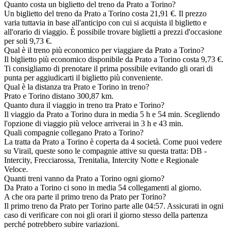
Quanto costa un biglietto del treno da Prato a Torino?
Un biglietto del treno da Prato a Torino costa 21,91 €. Il prezzo
varia tuttavia in base all'anticipo con cui si acquista il biglietto e
all'orario di viaggio. È possibile trovare biglietti a prezzi d'occasione
per soli 9,73 €.
Qual è il treno più economico per viaggiare da Prato a Torino?
Il biglietto più economico disponibile da Prato a Torino costa 9,73 €.
Ti consigliamo di prenotare il prima possibile evitando gli orari di
punta per aggiudicarti il biglietto più conveniente.
Qual è la distanza tra Prato e Torino in treno?
Prato e Torino distano 300,87 km.
Quanto dura il viaggio in treno tra Prato e Torino?
Il viaggio da Prato a Torino dura in media 5 h e 54 min. Scegliendo
l'opzione di viaggio più veloce arriverai in 3 h e 43 min.
Quali compagnie collegano Prato a Torino?
La tratta da Prato a Torino è coperta da 4 società. Come puoi vedere
su Virail, queste sono le compagnie attive su questa tratta: DB -
Intercity, Frecciarossa, Trenitalia, Intercity Notte e Regionale
Veloce.
Quanti treni vanno da Prato a Torino ogni giorno?
Da Prato a Torino ci sono in media 54 collegamenti al giorno.
A che ora parte il primo treno da Prato per Torino?
Il primo treno da Prato per Torino parte alle 04:57. Assicurati in ogni
caso di verificare con noi gli orari il giorno stesso della partenza
perché potrebbero subire variazioni.