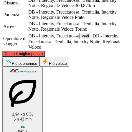
DB - Intercity, Frecciarossa, Trenitalia, Intercity
Distanza
Notte, Regionale Veloce
300,87 km
DB - Intercity, Frecciarossa, Trenitalia, Intercity
Partenza
Notte, Regionale Veloce
Prato
DB - Intercity, Frecciarossa, Trenitalia, Intercity
Arrivo
Notte, Regionale Veloce
Torino
DB - Intercity, Frecciarossa
DB - Intercity,
Vedi
Operatore di
Frecciarossa, Trenitalia, Intercity Notte, Regionale
viaggio
Veloce
©
CARTO
, ©
OpenStreetMap
contributors
Cerca il miglior prezzo
Più economico
Più veloce
Turin
1.94 kg CO
Prato
2
5 h 43 min
04:57