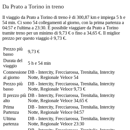
Da Prato a Torino in treno
Il viaggio da Prato a Torino di treno è di 300,87 km e impiega 5 h e
54 min. Ci sono 54 collegamenti al giorno, con la prima partenza a
04:57 e l'ultima a 23:30. È possibile viaggiare da Prato a Torino
tramite treno per un minimo di 9,73 € o fino a 34,65 €. Il miglior
prezzo per questo viaggio è 9,73 €.
Prezzo più
9,73 €
basso
Durata del
5 h e 54 min
viaggio
Connessione
DB - Intercity, Frecciarossa, Trenitalia, Intercity
al giorno
Notte, Regionale Veloce
54
Prezzo più
DB - Intercity, Frecciarossa, Trenitalia, Intercity
basso
Notte, Regionale Veloce
9,73 €
Il prezzo più
DB - Intercity, Frecciarossa, Trenitalia, Intercity
alto
Notte, Regionale Veloce
34,65 €
Prima
DB - Intercity, Frecciarossa, Trenitalia, Intercity
Partenza
Notte, Regionale Veloce
04:57
Ultima
DB - Intercity, Frecciarossa, Trenitalia, Intercity
partenza
Notte, Regionale Veloce
23:30