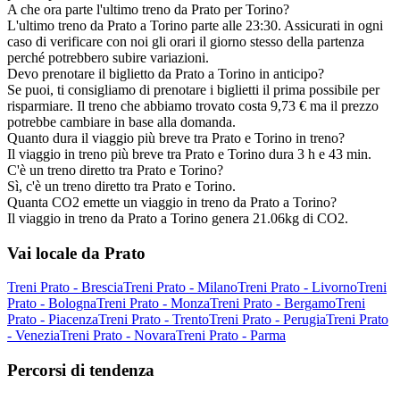
A che ora parte l'ultimo treno da Prato per Torino?
L'ultimo treno da Prato a Torino parte alle 23:30. Assicurati in ogni
caso di verificare con noi gli orari il giorno stesso della partenza
perché potrebbero subire variazioni.
Devo prenotare il biglietto da Prato a Torino in anticipo?
Se puoi, ti consigliamo di prenotare i biglietti il prima possibile per
risparmiare. Il treno che abbiamo trovato costa 9,73 € ma il prezzo
potrebbe cambiare in base alla domanda.
Quanto dura il viaggio più breve tra Prato e Torino in treno?
Il viaggio in treno più breve tra Prato e Torino dura 3 h e 43 min.
C'è un treno diretto tra Prato e Torino?
Sì, c'è un treno diretto tra Prato e Torino.
Quanta CO2 emette un viaggio in treno da Prato a Torino?
Il viaggio in treno da Prato a Torino genera 21.06kg di CO2.
Vai locale da Prato
Treni Prato - Brescia
Treni Prato - Milano
Treni Prato - Livorno
Treni
Prato - Bologna
Treni Prato - Monza
Treni Prato - Bergamo
Treni
Prato - Piacenza
Treni Prato - Trento
Treni Prato - Perugia
Treni Prato
- Venezia
Treni Prato - Novara
Treni Prato - Parma
Percorsi di tendenza