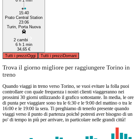
6 h 1 min
15:40
Prato Central Station
23:06
Turin, Porta Nuova
2 cambi
6 h 1 min
34,65 €
Tutti i prezzi
Oggi
Tutti i prezzi
Domani
Trova il giorno migliore per raggiungere Torino in
treno
Quando viaggi in treno verso Torino, se vuoi evitare la folla puoi
controllare con quale frequenza i nostri clienti viaggeranno nei
prossimi 30 giorni utilizzando il grafico sottostante. In media, le ore
di punta per viaggiare sono tra le 6:30 e le 9:00 del mattino o tra le
16:00 e le 19:00 la sera. Ti preghiamo di tenerlo presente quando
viaggi verso il punto di partenza poiché potresti aver bisogno di un
po' di tempo in più per arrivare, in particolare nelle grandi città!