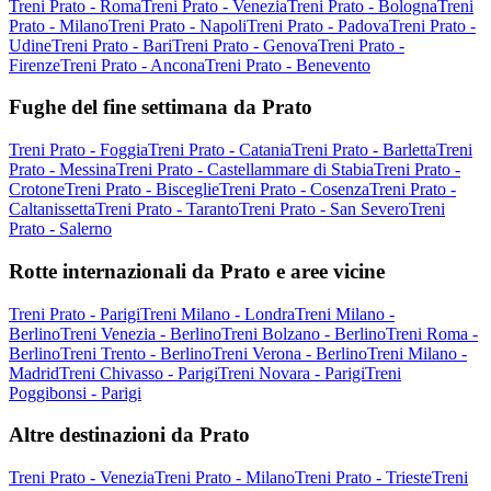
Treni Prato - Roma
Treni Prato - Venezia
Treni Prato - Bologna
Treni
Prato - Milano
Treni Prato - Napoli
Treni Prato - Padova
Treni Prato -
Udine
Treni Prato - Bari
Treni Prato - Genova
Treni Prato -
Firenze
Treni Prato - Ancona
Treni Prato - Benevento
Fughe del fine settimana da Prato
Treni Prato - Foggia
Treni Prato - Catania
Treni Prato - Barletta
Treni
Prato - Messina
Treni Prato - Castellammare di Stabia
Treni Prato -
Crotone
Treni Prato - Bisceglie
Treni Prato - Cosenza
Treni Prato -
Caltanissetta
Treni Prato - Taranto
Treni Prato - San Severo
Treni
Prato - Salerno
Rotte internazionali da Prato e aree vicine
Treni Prato - Parigi
Treni Milano - Londra
Treni Milano -
Berlino
Treni Venezia - Berlino
Treni Bolzano - Berlino
Treni Roma -
Berlino
Treni Trento - Berlino
Treni Verona - Berlino
Treni Milano -
Madrid
Treni Chivasso - Parigi
Treni Novara - Parigi
Treni
Poggibonsi - Parigi
Altre destinazioni da Prato
Treni Prato - Venezia
Treni Prato - Milano
Treni Prato - Trieste
Treni