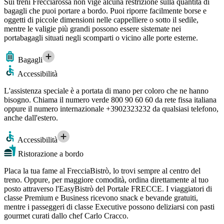
Sui treni Frecciarossa non vige alcuna restrizione sulla quantità di
bagagli che puoi portare a bordo. Puoi riporre facilmente borse e
oggetti di piccole dimensioni nelle cappelliere o sotto il sedile,
mentre le valigie più grandi possono essere sistemate nei
portabagagli situati negli scomparti o vicino alle porte esterne.
Bagagli
Accessibilità
L'assistenza speciale è a portata di mano per coloro che ne hanno
bisogno. Chiama il numero verde 800 90 60 60 da rete fissa italiana
oppure il numero internazionale +3902323232 da qualsiasi telefono,
anche dall'estero.
Accessibilità
Ristorazione a bordo
Placa la tua fame al FrecciaBistrò, lo trovi sempre al centro del
treno. Oppure, per maggiore comodità, ordina direttamente al tuo
posto attraverso l'EasyBistrò del Portale FRECCE. I viaggiatori di
classe Premium e Business ricevono snack e bevande gratuiti,
mentre i passeggeri di classe Executive possono deliziarsi con pasti
gourmet curati dallo chef Carlo Cracco.