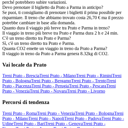
perché potrebbero subire variazioni.
Devo prenotare il biglietto da Prato a Parma in anticipo?
Se puoi, ti consigliamo di prenotare i biglietti il prima possibile per
risparmiare. Il treno che abbiamo trovato costa 26,70 € ma il prezzo
potrebbe cambiare in base alla domanda.
Quanto dura il viaggio più breve tra Prato e Parma in treno?
Il viaggio in treno più breve tra Prato e Parma dura 2 h e 24 min.
C'è un treno diretto tra Prato e Parma?
Sì, c'è un treno diretto tra Prato e Parma.
Quanta CO2 emette un viaggio in treno da Prato a Parma?
Il viaggio in treno da Prato a Parma genera 8.32kg di CO2.
Vai locale da Prato
Treni Prato - Brescia
Treni Prato - Milano
Treni Prato - Rimini
Treni
Prato - Bologna
Treni Prato - Bergamo
Treni Prato - Trento
Treni
Prato - Piacenza
Treni Prato - Perugia
Treni Prato - Pescara
Treni
Prato - Venezia
Treni Prato - Novara
Treni Prato - Livorno
Percorsi di tendenza
Treni Prato - Roma
Treni Prato - Venezia
Treni Prato - Bologna
Treni
Prato - Milano
Treni Prato - Napoli
Treni Prato - Padova
Treni Prato -
Udine
Treni Prato - Bari
Treni Prato - Genova
Treni Prato -