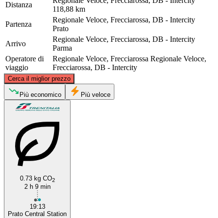
Regionale Veloce, Frecciarossa, DB - Intercity
Distanza
118,88 km
Regionale Veloce, Frecciarossa, DB - Intercity
Partenza
Prato
Regionale Veloce, Frecciarossa, DB - Intercity
Arrivo
Parma
Operatore di
Regionale Veloce, Frecciarossa
Regionale Veloce,
viaggio
Frecciarossa, DB - Intercity
©
CARTO
, ©
OpenStreetMap
contributors
Cerca il miglior prezzo
Parma
Più economico
Più veloce
0.73 kg CO
2
2 h 9 min
Prato
19:13
Prato Central Station