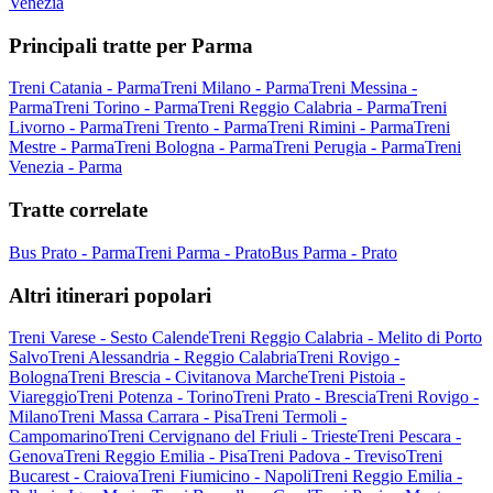
Venezia
Principali tratte per Parma
Treni Catania - Parma
Treni Milano - Parma
Treni Messina -
Parma
Treni Torino - Parma
Treni Reggio Calabria - Parma
Treni
Livorno - Parma
Treni Trento - Parma
Treni Rimini - Parma
Treni
Mestre - Parma
Treni Bologna - Parma
Treni Perugia - Parma
Treni
Venezia - Parma
Tratte correlate
Bus Prato - Parma
Treni Parma - Prato
Bus Parma - Prato
Altri itinerari popolari
Treni Varese - Sesto Calende
Treni Reggio Calabria - Melito di Porto
Salvo
Treni Alessandria - Reggio Calabria
Treni Rovigo -
Bologna
Treni Brescia - Civitanova Marche
Treni Pistoia -
Viareggio
Treni Potenza - Torino
Treni Prato - Brescia
Treni Rovigo -
Milano
Treni Massa Carrara - Pisa
Treni Termoli -
Campomarino
Treni Cervignano del Friuli - Trieste
Treni Pescara -
Genova
Treni Reggio Emilia - Pisa
Treni Padova - Treviso
Treni
Bucarest - Craiova
Treni Fiumicino - Napoli
Treni Reggio Emilia -