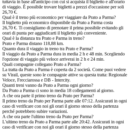
tuttavia in base all'anticipo con cui si acquista il biglietto e all'orario
di viaggio. È possibile trovare biglietti a prezzi d'occasione per soli
26,70 €.
Qual è il treno più economico per viaggiare da Prato a Parma?
Il biglietto più economico disponibile da Prato a Parma costa
26,70 €. Ti consigliamo di prenotare il prima possibile evitando gli
orari di punta per aggiudicarti il biglietto più conveniente.
Qual è la distanza tra Prato e Parma in treno?
Prato e Parma distano 118,88 km.
Quanto dura il viaggio in treno tra Prato e Parma?
Il viaggio da Prato a Parma dura in media 2 h e 48 min. Scegliendo
l'opzione di viaggio più veloce arriverai in 2 h e 24 min.
Quali compagnie collegano Prato a Parma?
La tratta da Prato a Parma è coperta da 2 società. Come puoi vedere
su Virail, queste sono le compagnie attive su questa tratta: Regionale
Veloce, Frecciarossa e DB - Intercity.
Quanti treni vanno da Prato a Parma ogni giorno?
Da Prato a Parma ci sono in media 18 collegamenti al giorno.
A che ora parte il primo treno da Prato per Parma?
Il primo treno da Prato per Parma parte alle 07:12. Assicurati in ogni
caso di verificare con noi gli orari il giorno stesso della partenza
perché potrebbero subire variazioni.
A che ora parte l'ultimo treno da Prato per Parma?
L'ultimo treno da Prato a Parma parte alle 20:42. Assicurati in ogni
caso di verificare con noi gli orari il giorno stesso della partenza