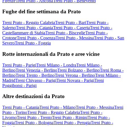
Firenze
Treni Prato - Ancona
Treni Prato - Benevento
Fughe del fine settimana da Prato
Treni Prato - Reggio Calabria
Treni Prato - Bari
Treni Prato -
Salerno
Treni Prato - Catania
Treni Prato - Caserta
Treni Prato -
Castellammare di Stabia
Treni Prato - Bisceglie
Treni Prato -
Crotone
Treni Prato - Cosenza
Treni Prato - Messina
Treni Prato - San
Severo
Treni Prato - Foggia
Rotte internazionali da Prato e aree vicine
Treni Prato - Parigi
Treni Milano - Londra
Treni Milano -
Berlino
Treni Venezia - Berlino
Treni Bolzano - Berlino
Treni Roma -
Berlino
Treni Trento - Berlino
Treni Verona - Berlino
Treni Milano -
Madrid
Treni Chivasso - Parigi
Treni Novara - Parigi
Treni
Poggibonsi - Parigi
Altre destinazioni da Prato
Treni Prato - Catania
Treni Prato - Milano
Treni Prato - Messina
Treni
Prato - Torino
Treni Prato - Reggio Calabria
Treni Prato -
Livorno
Treni Prato - Trento
Treni Prato - Rimini
Treni Prato -
Foggia
Treni Prato - Bologna
Treni Prato - Perugia
Treni Prato -