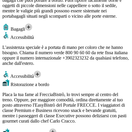
bagagli che puoi portare a bordo. Puoi riporre facilmente borse e
oggetti di piccole dimensioni nelle cappelliere o sotto il sedile,
mentre le valigie più grandi possono essere sistemate nei
portabagagli situati negli scomparti o vicino alle porte esterne.
Bagagli
Accessibilità
L'assistenza speciale è a portata di mano per coloro che ne hanno
bisogno. Chiama il numero verde 800 90 60 60 da rete fissa italiana
oppure il numero internazionale +3902323232 da qualsiasi telefono,
anche dall'estero.
Accessibilità
Ristorazione a bordo
Placa la tua fame al FrecciaBistrò, lo trovi sempre al centro del
treno. Oppure, per maggiore comodità, ordina direttamente al tuo
posto attraverso l'EasyBistrò del Portale FRECCE. I viaggiatori di
classe Premium e Business ricevono snack e bevande gratuiti,
mentre i passeggeri di classe Executive possono deliziarsi con pasti
gourmet curati dallo chef Carlo Cracco.