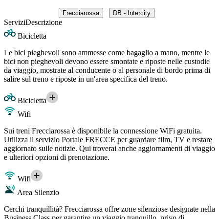
Frecciarossa
DB - Intercity
Servizi
Descrizione
Bicicletta
Le bici pieghevoli sono ammesse come bagaglio a mano, mentre le
bici non pieghevoli devono essere smontate e riposte nelle custodie
da viaggio, mostrate al conducente o al personale di bordo prima di
salire sul treno e riposte in un'area specifica del treno.
Bicicletta
Wifi
Sui treni Frecciarossa è disponibile la connessione WiFi gratuita.
Utilizza il servizio Portale FRECCE per guardare film, TV e restare
aggiornato sulle notizie. Qui troverai anche aggiornamenti di viaggio
e ulteriori opzioni di prenotazione.
Wifi
Area Silenzio
Cerchi tranquillità? Frecciarossa offre zone silenziose designate nella
Business Class per garantire un viaggio tranquillo, privo di