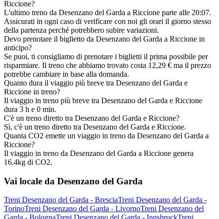
Riccione?
L'ultimo treno da Desenzano del Garda a Riccione parte alle 20:07.
Assicurati in ogni caso di verificare con noi gli orari il giorno stesso
della partenza perché potrebbero subire variazioni.
Devo prenotare il biglietto da Desenzano del Garda a Riccione in
anticipo?
Se puoi, ti consigliamo di prenotare i biglietti il prima possibile per
risparmiare. Il treno che abbiamo trovato costa 12,29 € ma il prezzo
potrebbe cambiare in base alla domanda.
Quanto dura il viaggio più breve tra Desenzano del Garda e
Riccione in treno?
Il viaggio in treno più breve tra Desenzano del Garda e Riccione
dura 3 h e 0 min.
C'è un treno diretto tra Desenzano del Garda e Riccione?
Sì, c'è un treno diretto tra Desenzano del Garda e Riccione.
Quanta CO2 emette un viaggio in treno da Desenzano del Garda a
Riccione?
Il viaggio in treno da Desenzano del Garda a Riccione genera
16.4kg di CO2.
Vai locale da Desenzano del Garda
Treni Desenzano del Garda - Brescia
Treni Desenzano del Garda -
Torino
Treni Desenzano del Garda - Livorno
Treni Desenzano del
Garda - Bologna
Treni Desenzano del Garda - Innsbruck
Treni