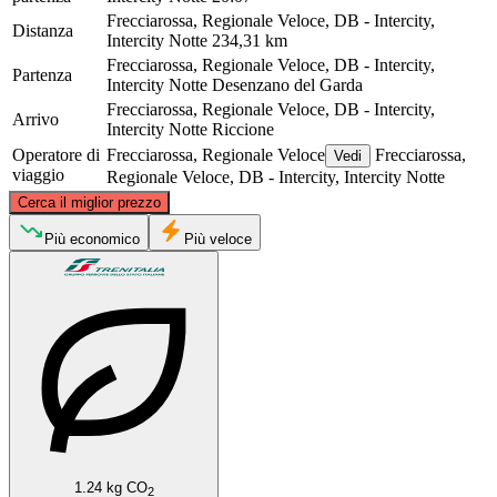
Frecciarossa, Regionale Veloce, DB - Intercity,
Distanza
Intercity Notte
234,31 km
Frecciarossa, Regionale Veloce, DB - Intercity,
Partenza
Intercity Notte
Desenzano del Garda
Frecciarossa, Regionale Veloce, DB - Intercity,
Arrivo
Intercity Notte
Riccione
Operatore di
Frecciarossa, Regionale Veloce
Frecciarossa,
Vedi
viaggio
Regionale Veloce, DB - Intercity, Intercity Notte
©
CARTO
, ©
OpenStreetMap
contributors
Cerca il miglior prezzo
Desenzano del Garda
Più economico
Più veloce
Riccione
1.24 kg CO
2