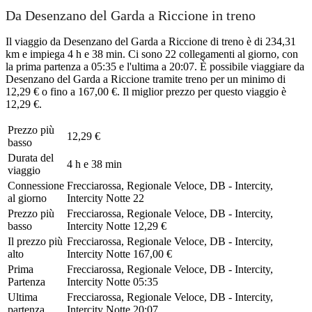
Da Desenzano del Garda a Riccione in treno
Il viaggio da Desenzano del Garda a Riccione di treno è di 234,31
km e impiega 4 h e 38 min. Ci sono 22 collegamenti al giorno, con
la prima partenza a 05:35 e l'ultima a 20:07. È possibile viaggiare da
Desenzano del Garda a Riccione tramite treno per un minimo di
12,29 € o fino a 167,00 €. Il miglior prezzo per questo viaggio è
12,29 €.
Prezzo più
12,29 €
basso
Durata del
4 h e 38 min
viaggio
Connessione
Frecciarossa, Regionale Veloce, DB - Intercity,
al giorno
Intercity Notte
22
Prezzo più
Frecciarossa, Regionale Veloce, DB - Intercity,
basso
Intercity Notte
12,29 €
Il prezzo più
Frecciarossa, Regionale Veloce, DB - Intercity,
alto
Intercity Notte
167,00 €
Prima
Frecciarossa, Regionale Veloce, DB - Intercity,
Partenza
Intercity Notte
05:35
Ultima
Frecciarossa, Regionale Veloce, DB - Intercity,
partenza
Intercity Notte
20:07