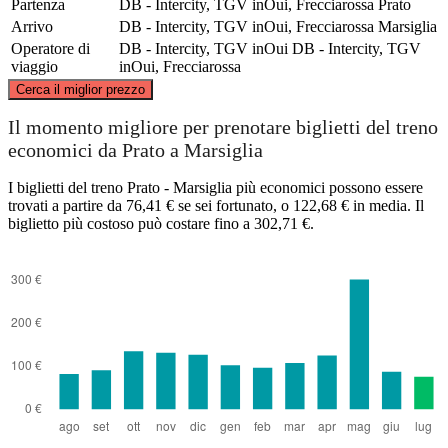
Partenza
DB - Intercity, TGV inOui, Frecciarossa
Prato
Arrivo
DB - Intercity, TGV inOui, Frecciarossa
Marsiglia
Operatore di
DB - Intercity, TGV inOui
DB - Intercity, TGV
viaggio
inOui, Frecciarossa
©
CARTO
, ©
OpenStreetMap
contributors
Cerca il miglior prezzo
Il momento migliore per prenotare biglietti del treno
economici da Prato a Marsiglia
I biglietti del treno Prato - Marsiglia più economici possono essere
Prato
trovati a partire da 76,41 € se sei fortunato, o 122,68 € in media. Il
biglietto più costoso può costare fino a 302,71 €.
Marseille