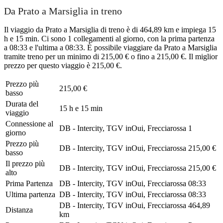
Da Prato a Marsiglia in treno
Il viaggio da Prato a Marsiglia di treno è di 464,89 km e impiega 15
h e 15 min. Ci sono 1 collegamenti al giorno, con la prima partenza
a 08:33 e l'ultima a 08:33. È possibile viaggiare da Prato a Marsiglia
tramite treno per un minimo di 215,00 € o fino a 215,00 €. Il miglior
prezzo per questo viaggio è 215,00 €.
Prezzo più
215,00 €
basso
Durata del
15 h e 15 min
viaggio
Connessione al
DB - Intercity, TGV inOui, Frecciarossa
1
giorno
Prezzo più
DB - Intercity, TGV inOui, Frecciarossa
215,00 €
basso
Il prezzo più
DB - Intercity, TGV inOui, Frecciarossa
215,00 €
alto
Prima Partenza
DB - Intercity, TGV inOui, Frecciarossa
08:33
Ultima partenza
DB - Intercity, TGV inOui, Frecciarossa
08:33
DB - Intercity, TGV inOui, Frecciarossa
464,89
Distanza
km