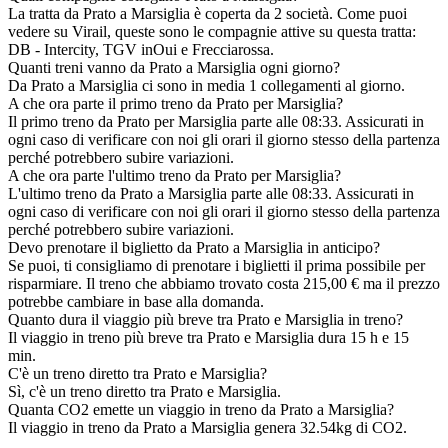
La tratta da Prato a Marsiglia è coperta da 2 società. Come puoi
vedere su Virail, queste sono le compagnie attive su questa tratta:
DB - Intercity, TGV inOui e Frecciarossa.
Quanti treni vanno da Prato a Marsiglia ogni giorno?
Da Prato a Marsiglia ci sono in media 1 collegamenti al giorno.
A che ora parte il primo treno da Prato per Marsiglia?
Il primo treno da Prato per Marsiglia parte alle 08:33. Assicurati in
ogni caso di verificare con noi gli orari il giorno stesso della partenza
perché potrebbero subire variazioni.
A che ora parte l'ultimo treno da Prato per Marsiglia?
L'ultimo treno da Prato a Marsiglia parte alle 08:33. Assicurati in
ogni caso di verificare con noi gli orari il giorno stesso della partenza
perché potrebbero subire variazioni.
Devo prenotare il biglietto da Prato a Marsiglia in anticipo?
Se puoi, ti consigliamo di prenotare i biglietti il prima possibile per
risparmiare. Il treno che abbiamo trovato costa 215,00 € ma il prezzo
potrebbe cambiare in base alla domanda.
Quanto dura il viaggio più breve tra Prato e Marsiglia in treno?
Il viaggio in treno più breve tra Prato e Marsiglia dura 15 h e 15
min.
C'è un treno diretto tra Prato e Marsiglia?
Sì, c'è un treno diretto tra Prato e Marsiglia.
Quanta CO2 emette un viaggio in treno da Prato a Marsiglia?
Il viaggio in treno da Prato a Marsiglia genera 32.54kg di CO2.