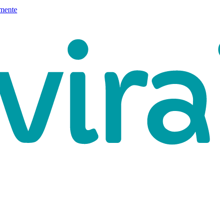
mente