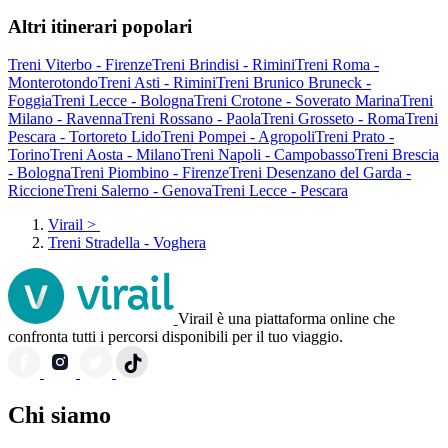
Altri itinerari popolari
Treni Viterbo - Firenze
Treni Brindisi - Rimini
Treni Roma -
Monterotondo
Treni Asti - Rimini
Treni Brunico Bruneck -
Foggia
Treni Lecce - Bologna
Treni Crotone - Soverato Marina
Treni
Milano - Ravenna
Treni Rossano - Paola
Treni Grosseto - Roma
Treni
Pescara - Tortoreto Lido
Treni Pompei - Agropoli
Treni Prato -
Torino
Treni Aosta - Milano
Treni Napoli - Campobasso
Treni Brescia
- Bologna
Treni Piombino - Firenze
Treni Desenzano del Garda -
Riccione
Treni Salerno - Genova
Treni Lecce - Pescara
Virail
>
Treni Stradella - Voghera
Virail è una piattaforma online che
confronta tutti i percorsi disponibili per il tuo viaggio.
Chi siamo