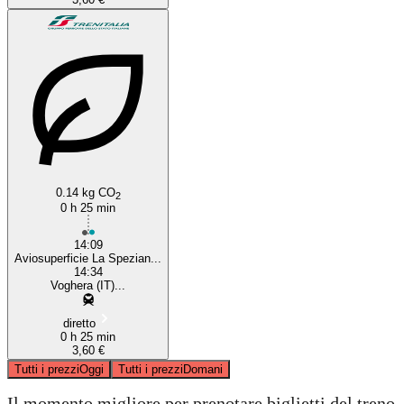
0.14 kg CO
2
0 h 25 min
14:09
Aviosuperficie La Spezian...
14:34
Voghera (IT)...
diretto
0 h 25 min
3,60 €
Tutti i prezzi
Oggi
Tutti i prezzi
Domani
Il momento migliore per prenotare biglietti del treno