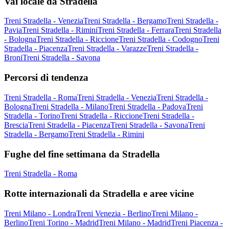
Vai locale da Stradella
Treni Stradella - Venezia
Treni Stradella - Bergamo
Treni Stradella -
Pavia
Treni Stradella - Rimini
Treni Stradella - Ferrara
Treni Stradella
- Bologna
Treni Stradella - Riccione
Treni Stradella - Codogno
Treni
Stradella - Piacenza
Treni Stradella - Varazze
Treni Stradella -
Broni
Treni Stradella - Savona
Percorsi di tendenza
Treni Stradella - Roma
Treni Stradella - Venezia
Treni Stradella -
Bologna
Treni Stradella - Milano
Treni Stradella - Padova
Treni
Stradella - Torino
Treni Stradella - Riccione
Treni Stradella -
Brescia
Treni Stradella - Piacenza
Treni Stradella - Savona
Treni
Stradella - Bergamo
Treni Stradella - Rimini
Fughe del fine settimana da Stradella
Treni Stradella - Roma
Rotte internazionali da Stradella e aree vicine
Treni Milano - Londra
Treni Venezia - Berlino
Treni Milano -
Berlino
Treni Torino - Madrid
Treni Milano - Madrid
Treni Piacenza -