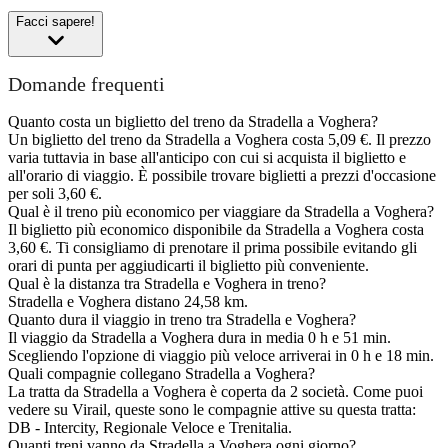
Facci sapere!
Domande frequenti
Quanto costa un biglietto del treno da Stradella a Voghera?
Un biglietto del treno da Stradella a Voghera costa 5,09 €. Il prezzo
varia tuttavia in base all'anticipo con cui si acquista il biglietto e
all'orario di viaggio. È possibile trovare biglietti a prezzi d'occasione
per soli 3,60 €.
Qual è il treno più economico per viaggiare da Stradella a Voghera?
Il biglietto più economico disponibile da Stradella a Voghera costa
3,60 €. Ti consigliamo di prenotare il prima possibile evitando gli
orari di punta per aggiudicarti il biglietto più conveniente.
Qual è la distanza tra Stradella e Voghera in treno?
Stradella e Voghera distano 24,58 km.
Quanto dura il viaggio in treno tra Stradella e Voghera?
Il viaggio da Stradella a Voghera dura in media 0 h e 51 min.
Scegliendo l'opzione di viaggio più veloce arriverai in 0 h e 18 min.
Quali compagnie collegano Stradella a Voghera?
La tratta da Stradella a Voghera è coperta da 2 società. Come puoi
vedere su Virail, queste sono le compagnie attive su questa tratta:
DB - Intercity, Regionale Veloce e Trenitalia.
Quanti treni vanno da Stradella a Voghera ogni giorno?