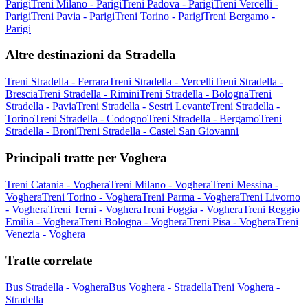
Parigi
Treni Milano - Parigi
Treni Padova - Parigi
Treni Vercelli -
Parigi
Treni Pavia - Parigi
Treni Torino - Parigi
Treni Bergamo -
Parigi
Altre destinazioni da Stradella
Treni Stradella - Ferrara
Treni Stradella - Vercelli
Treni Stradella -
Brescia
Treni Stradella - Rimini
Treni Stradella - Bologna
Treni
Stradella - Pavia
Treni Stradella - Sestri Levante
Treni Stradella -
Torino
Treni Stradella - Codogno
Treni Stradella - Bergamo
Treni
Stradella - Broni
Treni Stradella - Castel San Giovanni
Principali tratte per Voghera
Treni Catania - Voghera
Treni Milano - Voghera
Treni Messina -
Voghera
Treni Torino - Voghera
Treni Parma - Voghera
Treni Livorno
- Voghera
Treni Terni - Voghera
Treni Foggia - Voghera
Treni Reggio
Emilia - Voghera
Treni Bologna - Voghera
Treni Pisa - Voghera
Treni
Venezia - Voghera
Tratte correlate
Bus Stradella - Voghera
Bus Voghera - Stradella
Treni Voghera -
Stradella