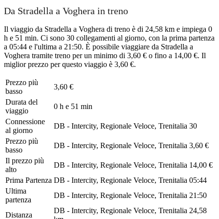
Da Stradella a Voghera in treno
Il viaggio da Stradella a Voghera di treno è di 24,58 km e impiega 0
h e 51 min. Ci sono 30 collegamenti al giorno, con la prima partenza
a 05:44 e l'ultima a 21:50. È possibile viaggiare da Stradella a
Voghera tramite treno per un minimo di 3,60 € o fino a 14,00 €. Il
miglior prezzo per questo viaggio è 3,60 €.
Prezzo più
3,60 €
basso
Durata del
0 h e 51 min
viaggio
Connessione
DB - Intercity, Regionale Veloce, Trenitalia
30
al giorno
Prezzo più
DB - Intercity, Regionale Veloce, Trenitalia
3,60 €
basso
Il prezzo più
DB - Intercity, Regionale Veloce, Trenitalia
14,00 €
alto
Prima Partenza
DB - Intercity, Regionale Veloce, Trenitalia
05:44
Ultima
DB - Intercity, Regionale Veloce, Trenitalia
21:50
partenza
DB - Intercity, Regionale Veloce, Trenitalia
24,58
Distanza