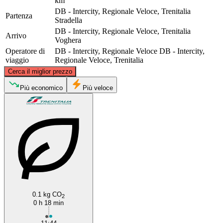
km
DB - Intercity, Regionale Veloce, Trenitalia
Partenza
Stradella
DB - Intercity, Regionale Veloce, Trenitalia
Arrivo
Voghera
Operatore di
DB - Intercity, Regionale Veloce
DB - Intercity,
viaggio
Regionale Veloce, Trenitalia
©
CARTO
, ©
OpenStreetMap
contributors
Cerca il miglior prezzo
Più economico
Più veloce
Stradella
Voghera
0.1 kg CO
2
0 h 18 min