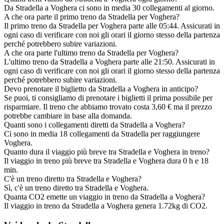
Da Stradella a Voghera ci sono in media 30 collegamenti al giorno.
A che ora parte il primo treno da Stradella per Voghera?
Il primo treno da Stradella per Voghera parte alle 05:44. Assicurati in
ogni caso di verificare con noi gli orari il giorno stesso della partenza
perché potrebbero subire variazioni.
A che ora parte l'ultimo treno da Stradella per Voghera?
L'ultimo treno da Stradella a Voghera parte alle 21:50. Assicurati in
ogni caso di verificare con noi gli orari il giorno stesso della partenza
perché potrebbero subire variazioni.
Devo prenotare il biglietto da Stradella a Voghera in anticipo?
Se puoi, ti consigliamo di prenotare i biglietti il prima possibile per
risparmiare. Il treno che abbiamo trovato costa 3,60 € ma il prezzo
potrebbe cambiare in base alla domanda.
Quanti sono i collegamenti diretti da Stradella a Voghera?
Ci sono in media 18 collegamenti da Stradella per raggiungere
Voghera.
Quanto dura il viaggio più breve tra Stradella e Voghera in treno?
Il viaggio in treno più breve tra Stradella e Voghera dura 0 h e 18
min.
C'è un treno diretto tra Stradella e Voghera?
Sì, c'è un treno diretto tra Stradella e Voghera.
Quanta CO2 emette un viaggio in treno da Stradella a Voghera?
Il viaggio in treno da Stradella a Voghera genera 1.72kg di CO2.