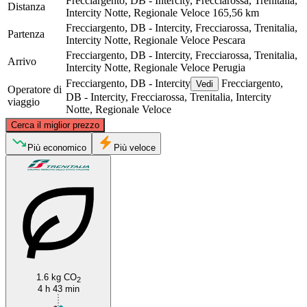
Frecciargento, DB - Intercity, Frecciarossa, Trenitalia,
Distanza
Intercity Notte, Regionale Veloce
165,56 km
Frecciargento, DB - Intercity, Frecciarossa, Trenitalia,
Partenza
Intercity Notte, Regionale Veloce
Pescara
Frecciargento, DB - Intercity, Frecciarossa, Trenitalia,
Arrivo
Intercity Notte, Regionale Veloce
Perugia
Frecciargento, DB - Intercity
Frecciargento,
Vedi
Operatore di
DB - Intercity, Frecciarossa, Trenitalia, Intercity
viaggio
Notte, Regionale Veloce
©
CARTO
, ©
OpenStreetMap
contributors
Cerca il miglior prezzo
Più economico
Più veloce
Perugia
Pescara
1.6 kg CO
2
4 h 43 min