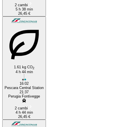
2 cambi
5 h 38 min
26,45 €
1.61 kg CO
2
4 h 44 min
16:02
Pescara Central Station
21:37
Perugia Fontivegge
2 cambi
4 h 44 min
26,45 €