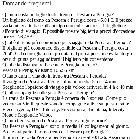
Domande frequenti
Quanto costa un biglietto del treno da Pescara a Perugia?
Un biglietto del treno da Pescara a Perugia costa 45,04 €. Il prezzo
varia tuttavia in base all'anticipo con cui si acquista il biglietto e
all'orario di viaggio. È possibile trovare biglietti a prezzi d'occasione
per soli 26,45 €.
Qual è il treno più economico per viaggiare da Pescara a Perugia?
Il biglietto più economico disponibile da Pescara a Perugia costa
26,45 €. Ti consigliamo di prenotare il prima possibile evitando gli
orari di punta per aggiudicarti il biglietto più conveniente.
Qual è la distanza tra Pescara e Perugia in treno?
Pescara e Perugia distano 165,56 km.
Quanto dura il viaggio in treno tra Pescara e Perugia?
Il viaggio da Pescara a Perugia dura in media 6 h e 14 min.
Scegliendo l'opzione di viaggio più veloce arriverai in 4 h e 40 min.
Quali compagnie collegano Pescara a Perugia?
La tratta da Pescara a Perugia è coperta da 5 società. Come puoi
vedere su Virail, queste sono le compagnie attive su questa tratta:
Frecciargento, DB - Intercity, Frecciarossa, Trenitalia, Intercity
Notte e Regionale Veloce.
Quanti treni vanno da Pescara a Perugia ogni giorno?
Da Pescara a Perugia ci sono in media 16 collegamenti al giorno.
A che ora parte il primo treno da Pescara per Perugia?
Il primo treno da Pescara per Perugia parte alle 01:26. Assicurati in