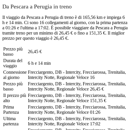
Da Pescara a Perugia in treno
Il viaggio da Pescara a Perugia di treno è di 165,56 km e impiega 6
h e 14 min. Ci sono 16 collegamenti al giorno, con la prima partenza
a 01:26 e l'ultima a 17:02. È possibile viaggiare da Pescara a Perugia
tramite treno per un minimo di 26,45 € o fino a 151,35 €. Il miglior
prezzo per questo viaggio è 26,45 €.
Prezzo più
26,45 €
basso
Durata del
6 h e 14 min
viaggio
Connessione
Frecciargento, DB - Intercity, Frecciarossa, Trenitalia,
al giorno
Intercity Notte, Regionale Veloce
16
Prezzo più
Frecciargento, DB - Intercity, Frecciarossa, Trenitalia,
basso
Intercity Notte, Regionale Veloce
26,45 €
Il prezzo più
Frecciargento, DB - Intercity, Frecciarossa, Trenitalia,
alto
Intercity Notte, Regionale Veloce
151,35 €
Prima
Frecciargento, DB - Intercity, Frecciarossa, Trenitalia,
Partenza
Intercity Notte, Regionale Veloce
01:26
Ultima
Frecciargento, DB - Intercity, Frecciarossa, Trenitalia,
partenza
Intercity Notte, Regionale Veloce
17:02