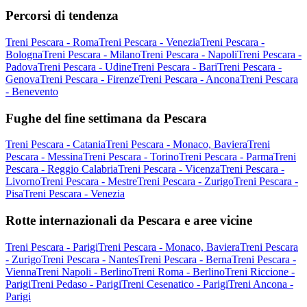
Percorsi di tendenza
Treni Pescara - Roma
Treni Pescara - Venezia
Treni Pescara -
Bologna
Treni Pescara - Milano
Treni Pescara - Napoli
Treni Pescara -
Padova
Treni Pescara - Udine
Treni Pescara - Bari
Treni Pescara -
Genova
Treni Pescara - Firenze
Treni Pescara - Ancona
Treni Pescara
- Benevento
Fughe del fine settimana da Pescara
Treni Pescara - Catania
Treni Pescara - Monaco, Baviera
Treni
Pescara - Messina
Treni Pescara - Torino
Treni Pescara - Parma
Treni
Pescara - Reggio Calabria
Treni Pescara - Vicenza
Treni Pescara -
Livorno
Treni Pescara - Mestre
Treni Pescara - Zurigo
Treni Pescara -
Pisa
Treni Pescara - Venezia
Rotte internazionali da Pescara e aree vicine
Treni Pescara - Parigi
Treni Pescara - Monaco, Baviera
Treni Pescara
- Zurigo
Treni Pescara - Nantes
Treni Pescara - Berna
Treni Pescara -
Vienna
Treni Napoli - Berlino
Treni Roma - Berlino
Treni Riccione -
Parigi
Treni Pedaso - Parigi
Treni Cesenatico - Parigi
Treni Ancona -
Parigi