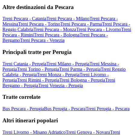
Altre destinazioni da Pescara
Treni Pescara - Catania
Treni Pescara - Milano
Treni Pescara -
Messina
Treni Pescara - Torino
Treni Pescara - Parma
Treni Pescara -
Reggio Calabria
Treni Pescara - Monza
Treni Pescara - Livorno
Treni
Pescara - Rimini
Treni Pescara - Bologna
Treni Pescara -
Bergamo
Treni Pescara - Venezia
Principali tratte per Perugia
Treni Catania - Perugia
Treni Milano - Perugia
Treni Messina -
Perugia
Treni Torino - Perugia
Treni Parma - Perugia
Treni Reggio
Calabria - Perugia
Treni Monza - Perugia
Treni Livorno -
Perugia
Treni Rimini - Perugia
Treni Bologna - Perugia
Treni
Bergamo - Perugia
Treni Venezia - Perugia
Tratte correlate
Bus Pescara - Perugia
Bus Perugia - Pescara
Treni Perugia - Pescara
Altri itinerari popolari
Treni Livorno - Misano Adriatico
Treni Genova - Novara
Treni