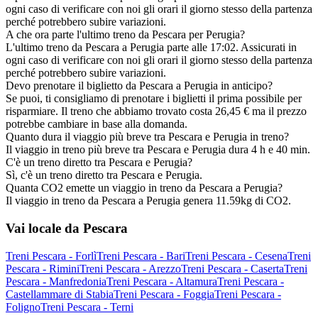
ogni caso di verificare con noi gli orari il giorno stesso della partenza
perché potrebbero subire variazioni.
A che ora parte l'ultimo treno da Pescara per Perugia?
L'ultimo treno da Pescara a Perugia parte alle 17:02. Assicurati in
ogni caso di verificare con noi gli orari il giorno stesso della partenza
perché potrebbero subire variazioni.
Devo prenotare il biglietto da Pescara a Perugia in anticipo?
Se puoi, ti consigliamo di prenotare i biglietti il prima possibile per
risparmiare. Il treno che abbiamo trovato costa 26,45 € ma il prezzo
potrebbe cambiare in base alla domanda.
Quanto dura il viaggio più breve tra Pescara e Perugia in treno?
Il viaggio in treno più breve tra Pescara e Perugia dura 4 h e 40 min.
C'è un treno diretto tra Pescara e Perugia?
Sì, c'è un treno diretto tra Pescara e Perugia.
Quanta CO2 emette un viaggio in treno da Pescara a Perugia?
Il viaggio in treno da Pescara a Perugia genera 11.59kg di CO2.
Vai locale da Pescara
Treni Pescara - Forlì
Treni Pescara - Bari
Treni Pescara - Cesena
Treni
Pescara - Rimini
Treni Pescara - Arezzo
Treni Pescara - Caserta
Treni
Pescara - Manfredonia
Treni Pescara - Altamura
Treni Pescara -
Castellammare di Stabia
Treni Pescara - Foggia
Treni Pescara -
Foligno
Treni Pescara - Terni