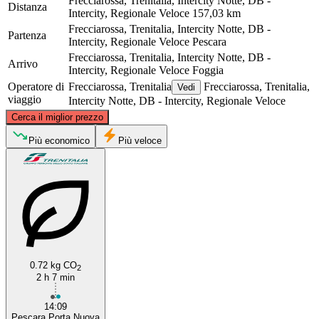
Frecciarossa, Trenitalia, Intercity Notte, DB -
Distanza
Intercity, Regionale Veloce
157,03 km
Frecciarossa, Trenitalia, Intercity Notte, DB -
Partenza
Intercity, Regionale Veloce
Pescara
Frecciarossa, Trenitalia, Intercity Notte, DB -
Arrivo
Intercity, Regionale Veloce
Foggia
Operatore di
Frecciarossa, Trenitalia
Frecciarossa, Trenitalia,
Vedi
viaggio
Intercity Notte, DB - Intercity, Regionale Veloce
©
CARTO
, ©
OpenStreetMap
contributors
Cerca il miglior prezzo
Pescara
Più economico
Più veloce
0.72 kg CO
2
2 h 7 min
Foggia
14:09
Pescara Porta Nuova