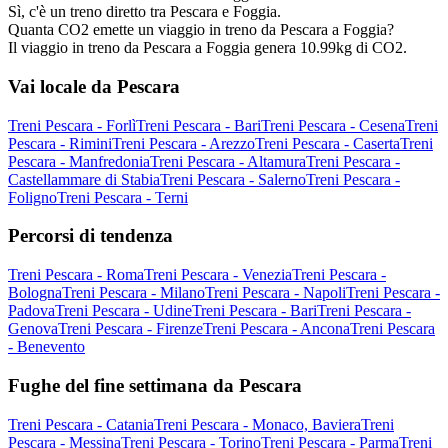
Sì, c'è un treno diretto tra Pescara e Foggia.
Quanta CO2 emette un viaggio in treno da Pescara a Foggia?
Il viaggio in treno da Pescara a Foggia genera 10.99kg di CO2.
Vai locale da Pescara
Treni Pescara - Forlì
Treni Pescara - Bari
Treni Pescara - Cesena
Treni
Pescara - Rimini
Treni Pescara - Arezzo
Treni Pescara - Caserta
Treni
Pescara - Manfredonia
Treni Pescara - Altamura
Treni Pescara -
Castellammare di Stabia
Treni Pescara - Salerno
Treni Pescara -
Foligno
Treni Pescara - Terni
Percorsi di tendenza
Treni Pescara - Roma
Treni Pescara - Venezia
Treni Pescara -
Bologna
Treni Pescara - Milano
Treni Pescara - Napoli
Treni Pescara -
Padova
Treni Pescara - Udine
Treni Pescara - Bari
Treni Pescara -
Genova
Treni Pescara - Firenze
Treni Pescara - Ancona
Treni Pescara
- Benevento
Fughe del fine settimana da Pescara
Treni Pescara - Catania
Treni Pescara - Monaco, Baviera
Treni
Pescara - Messina
Treni Pescara - Torino
Treni Pescara - Parma
Treni