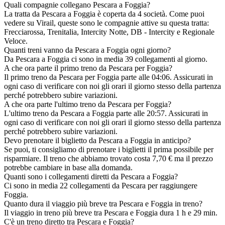
Quali compagnie collegano Pescara a Foggia?
La tratta da Pescara a Foggia è coperta da 4 società. Come puoi
vedere su Virail, queste sono le compagnie attive su questa tratta:
Frecciarossa, Trenitalia, Intercity Notte, DB - Intercity e Regionale
Veloce.
Quanti treni vanno da Pescara a Foggia ogni giorno?
Da Pescara a Foggia ci sono in media 39 collegamenti al giorno.
A che ora parte il primo treno da Pescara per Foggia?
Il primo treno da Pescara per Foggia parte alle 04:06. Assicurati in
ogni caso di verificare con noi gli orari il giorno stesso della partenza
perché potrebbero subire variazioni.
A che ora parte l'ultimo treno da Pescara per Foggia?
L'ultimo treno da Pescara a Foggia parte alle 20:57. Assicurati in
ogni caso di verificare con noi gli orari il giorno stesso della partenza
perché potrebbero subire variazioni.
Devo prenotare il biglietto da Pescara a Foggia in anticipo?
Se puoi, ti consigliamo di prenotare i biglietti il prima possibile per
risparmiare. Il treno che abbiamo trovato costa 7,70 € ma il prezzo
potrebbe cambiare in base alla domanda.
Quanti sono i collegamenti diretti da Pescara a Foggia?
Ci sono in media 22 collegamenti da Pescara per raggiungere
Foggia.
Quanto dura il viaggio più breve tra Pescara e Foggia in treno?
Il viaggio in treno più breve tra Pescara e Foggia dura 1 h e 29 min.
C'è un treno diretto tra Pescara e Foggia?