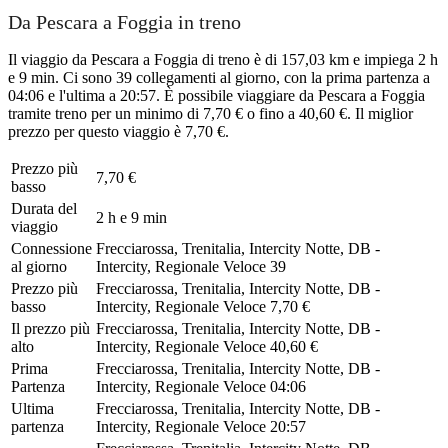
Da Pescara a Foggia in treno
Il viaggio da Pescara a Foggia di treno è di 157,03 km e impiega 2 h
e 9 min. Ci sono 39 collegamenti al giorno, con la prima partenza a
04:06 e l'ultima a 20:57. È possibile viaggiare da Pescara a Foggia
tramite treno per un minimo di 7,70 € o fino a 40,60 €. Il miglior
prezzo per questo viaggio è 7,70 €.
Prezzo più
7,70 €
basso
Durata del
2 h e 9 min
viaggio
Connessione
Frecciarossa, Trenitalia, Intercity Notte, DB -
al giorno
Intercity, Regionale Veloce
39
Prezzo più
Frecciarossa, Trenitalia, Intercity Notte, DB -
basso
Intercity, Regionale Veloce
7,70 €
Il prezzo più
Frecciarossa, Trenitalia, Intercity Notte, DB -
alto
Intercity, Regionale Veloce
40,60 €
Prima
Frecciarossa, Trenitalia, Intercity Notte, DB -
Partenza
Intercity, Regionale Veloce
04:06
Ultima
Frecciarossa, Trenitalia, Intercity Notte, DB -
partenza
Intercity, Regionale Veloce
20:57