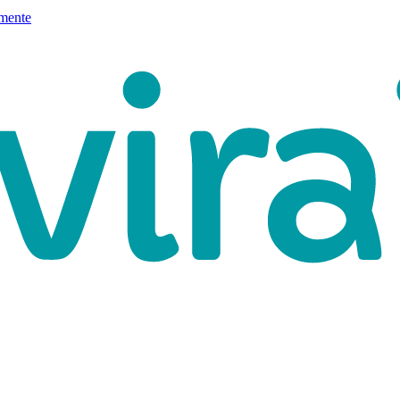
mente