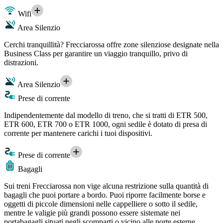
Wifi
Area Silenzio
Cerchi tranquillità? Frecciarossa offre zone silenziose designate nella
Business Class per garantire un viaggio tranquillo, privo di
distrazioni.
Area Silenzio
Prese di corrente
Indipendentemente dal modello di treno, che si tratti di ETR 500,
ETR 600, ETR 700 o ETR 1000, ogni sedile è dotato di presa di
corrente per mantenere carichi i tuoi dispositivi.
Prese di corrente
Bagagli
Sui treni Frecciarossa non vige alcuna restrizione sulla quantità di
bagagli che puoi portare a bordo. Puoi riporre facilmente borse e
oggetti di piccole dimensioni nelle cappelliere o sotto il sedile,
mentre le valigie più grandi possono essere sistemate nei
portabagagli situati negli scomparti o vicino alle porte esterne.