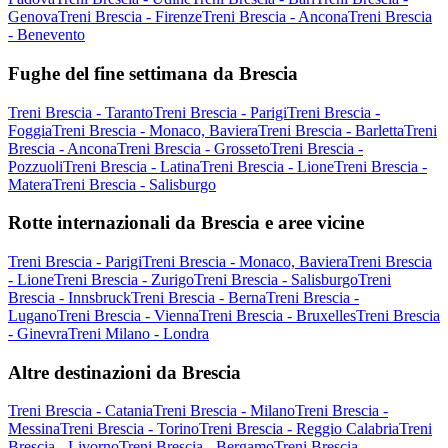
Genova
Treni Brescia - Firenze
Treni Brescia - Ancona
Treni Brescia
- Benevento
Fughe del fine settimana da Brescia
Treni Brescia - Taranto
Treni Brescia - Parigi
Treni Brescia -
Foggia
Treni Brescia - Monaco, Baviera
Treni Brescia - Barletta
Treni
Brescia - Ancona
Treni Brescia - Grosseto
Treni Brescia -
Pozzuoli
Treni Brescia - Latina
Treni Brescia - Lione
Treni Brescia -
Matera
Treni Brescia - Salisburgo
Rotte internazionali da Brescia e aree vicine
Treni Brescia - Parigi
Treni Brescia - Monaco, Baviera
Treni Brescia
- Lione
Treni Brescia - Zurigo
Treni Brescia - Salisburgo
Treni
Brescia - Innsbruck
Treni Brescia - Berna
Treni Brescia -
Lugano
Treni Brescia - Vienna
Treni Brescia - Bruxelles
Treni Brescia
- Ginevra
Treni Milano - Londra
Altre destinazioni da Brescia
Treni Brescia - Catania
Treni Brescia - Milano
Treni Brescia -
Messina
Treni Brescia - Torino
Treni Brescia - Reggio Calabria
Treni
Brescia - Livorno
Treni Brescia - Bergamo
Treni Brescia -