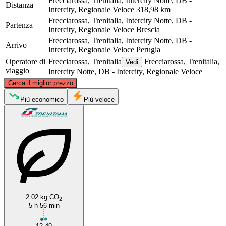
Frecciarossa, Trenitalia, Intercity Notte, DB -
Distanza
Intercity, Regionale Veloce
318,98 km
Frecciarossa, Trenitalia, Intercity Notte, DB -
Partenza
Intercity, Regionale Veloce
Brescia
Frecciarossa, Trenitalia, Intercity Notte, DB -
Arrivo
Intercity, Regionale Veloce
Perugia
Operatore di
Frecciarossa, Trenitalia
Frecciarossa, Trenitalia,
Vedi
viaggio
Intercity Notte, DB - Intercity, Regionale Veloce
©
CARTO
, ©
OpenStreetMap
contributors
Cerca il miglior prezzo
Brescia
Più economico
Più veloce
2.02 kg CO
Perugia
2
5 h 56 min