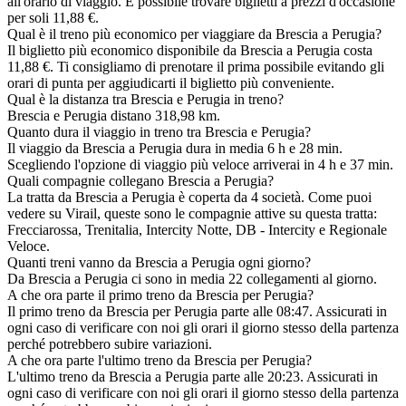
all'orario di viaggio. È possibile trovare biglietti a prezzi d'occasione
per soli 11,88 €.
Qual è il treno più economico per viaggiare da Brescia a Perugia?
Il biglietto più economico disponibile da Brescia a Perugia costa
11,88 €. Ti consigliamo di prenotare il prima possibile evitando gli
orari di punta per aggiudicarti il biglietto più conveniente.
Qual è la distanza tra Brescia e Perugia in treno?
Brescia e Perugia distano 318,98 km.
Quanto dura il viaggio in treno tra Brescia e Perugia?
Il viaggio da Brescia a Perugia dura in media 6 h e 28 min.
Scegliendo l'opzione di viaggio più veloce arriverai in 4 h e 37 min.
Quali compagnie collegano Brescia a Perugia?
La tratta da Brescia a Perugia è coperta da 4 società. Come puoi
vedere su Virail, queste sono le compagnie attive su questa tratta:
Frecciarossa, Trenitalia, Intercity Notte, DB - Intercity e Regionale
Veloce.
Quanti treni vanno da Brescia a Perugia ogni giorno?
Da Brescia a Perugia ci sono in media 22 collegamenti al giorno.
A che ora parte il primo treno da Brescia per Perugia?
Il primo treno da Brescia per Perugia parte alle 08:47. Assicurati in
ogni caso di verificare con noi gli orari il giorno stesso della partenza
perché potrebbero subire variazioni.
A che ora parte l'ultimo treno da Brescia per Perugia?
L'ultimo treno da Brescia a Perugia parte alle 20:23. Assicurati in
ogni caso di verificare con noi gli orari il giorno stesso della partenza