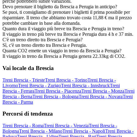
perché potrebbero subire variazioni.
Devo prenotare il biglietto da Brescia a Perugia in anticipo?
Se puoi, ti consigliamo di prenotare i biglietti il prima possibile per
risparmiare. Il treno che abbiamo trovato costa 11,88 € ma il prezzo
potrebbe cambiare in base alla domanda.
Quanto dura il viaggio più breve tra Brescia e Perugia in treno?
Il viaggio in treno più breve tra Brescia e Perugia dura 4 h e 37 min.
C'è un treno diretto tra Brescia e Perugia?
Sì, c'è un treno diretto tra Brescia e Perugia.
Quanta CO2 emette un viaggio in treno da Brescia a Perugia?
Il viaggio in treno da Brescia a Perugia genera 22.33kg di CO2.
Vai locale da Brescia
Treni Brescia - Trieste
Treni Brescia - Torino
Treni Brescia -
Livorno
Treni Brescia - Zurigo
Treni Brescia - Innsbruck
Treni
Brescia - Ferrara
Treni Brescia - Piacenza
Treni Brescia - Monza
Treni
Brescia - Berna
Treni Brescia - Bologna
Treni Brescia - Novara
Treni
Brescia - Parma
Percorsi di tendenza
Treni Brescia - Roma
Treni Brescia - Venezia
Treni Brescia -
Bologna
Treni Brescia - Milano
Treni Brescia - Napoli
Treni Brescia -
Padova
Treni Brescia - Udine
Treni Brescia - Bari
Treni Brescia -