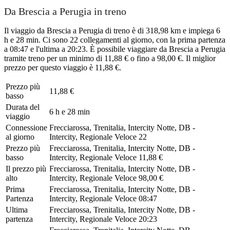
Da Brescia a Perugia in treno
Il viaggio da Brescia a Perugia di treno è di 318,98 km e impiega 6
h e 28 min. Ci sono 22 collegamenti al giorno, con la prima partenza
a 08:47 e l'ultima a 20:23. È possibile viaggiare da Brescia a Perugia
tramite treno per un minimo di 11,88 € o fino a 98,00 €. Il miglior
prezzo per questo viaggio è 11,88 €.
Prezzo più
11,88 €
basso
Durata del
6 h e 28 min
viaggio
Connessione
Frecciarossa, Trenitalia, Intercity Notte, DB -
al giorno
Intercity, Regionale Veloce
22
Prezzo più
Frecciarossa, Trenitalia, Intercity Notte, DB -
basso
Intercity, Regionale Veloce
11,88 €
Il prezzo più
Frecciarossa, Trenitalia, Intercity Notte, DB -
alto
Intercity, Regionale Veloce
98,00 €
Prima
Frecciarossa, Trenitalia, Intercity Notte, DB -
Partenza
Intercity, Regionale Veloce
08:47
Ultima
Frecciarossa, Trenitalia, Intercity Notte, DB -
partenza
Intercity, Regionale Veloce
20:23