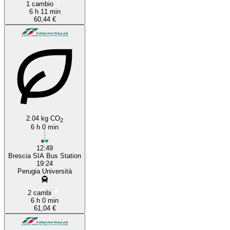
1 cambio
6 h 11 min
60,44 €
2.04 kg CO
2
6 h 0 min
12:49
Brescia SIA Bus Station
19:24
Perugia Università
2 cambi
6 h 0 min
61,04 €