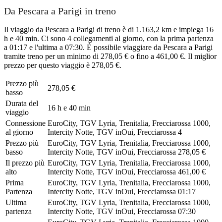
Da Pescara a Parigi in treno
Il viaggio da Pescara a Parigi di treno è di 1.163,2 km e impiega 16
h e 40 min. Ci sono 4 collegamenti al giorno, con la prima partenza
a 01:17 e l'ultima a 07:30. È possibile viaggiare da Pescara a Parigi
tramite treno per un minimo di 278,05 € o fino a 461,00 €. Il miglior
prezzo per questo viaggio è 278,05 €.
Prezzo più
278,05 €
basso
Durata del
16 h e 40 min
viaggio
Connessione
EuroCity, TGV Lyria, Trenitalia, Frecciarossa 1000,
al giorno
Intercity Notte, TGV inOui, Frecciarossa
4
Prezzo più
EuroCity, TGV Lyria, Trenitalia, Frecciarossa 1000,
basso
Intercity Notte, TGV inOui, Frecciarossa
278,05 €
Il prezzo più
EuroCity, TGV Lyria, Trenitalia, Frecciarossa 1000,
alto
Intercity Notte, TGV inOui, Frecciarossa
461,00 €
Prima
EuroCity, TGV Lyria, Trenitalia, Frecciarossa 1000,
Partenza
Intercity Notte, TGV inOui, Frecciarossa
01:17
Ultima
EuroCity, TGV Lyria, Trenitalia, Frecciarossa 1000,
partenza
Intercity Notte, TGV inOui, Frecciarossa
07:30