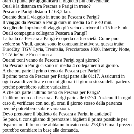
orari di punta per aggiudicarti il biglietto più conveniente.
Qual è la distanza tra Pescara e Parigi in treno?
Pescara e Parigi distano 1.163,2 km.
Quanto dura il viaggio in treno tra Pescara e Parigi?
Il viaggio da Pescara a Parigi dura in media 16 h e 40 min.
Scegliendo l'opzione di viaggio più veloce arriverai in 15 h e 6 min.
Quali compagnie collegano Pescara a Parigi?
La tratta da Pescara a Parigi è coperta da 6 società. Come puoi
vedere su Virail, queste sono le compagnie attive su questa tratta:
EuroCity, TGV Lyria, Trenitalia, Frecciarossa 1000, Intercity Notte,
TGV inOui e Frecciarossa.
Quanti treni vanno da Pescara a Parigi ogni giorno?
Da Pescara a Parigi ci sono in media 4 collegamenti al giorno.
A che ora parte il primo treno da Pescara per Parigi?
Il primo treno da Pescara per Parigi parte alle 01:17. Assicurati in
ogni caso di verificare con noi gli orari il giorno stesso della partenza
perché potrebbero subire variazioni.
A che ora parte l'ultimo treno da Pescara per Parigi?
L'ultimo treno da Pescara a Parigi parte alle 07:30. Assicurati in ogni
caso di verificare con noi gli orari il giorno stesso della partenza
perché potrebbero subire variazioni.
Devo prenotare il biglietto da Pescara a Parigi in anticipo?
Se puoi, ti consigliamo di prenotare i biglietti il prima possibile per
risparmiare. Il treno che abbiamo trovato costa 278,05 € ma il prezzo
potrebbe cambiare in base alla domanda.