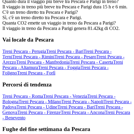
Quanto dura il viaggio più breve tra Pescara e Parigi in treno?
Il viaggio in treno più breve tra Pescara e Parigi dura 15 h e 6 min.
C'è un treno diretto tra Pescara e Parigi?
Sì, c'è un treno diretto tra Pescara e Parigi.
Quanta CO2 emette un viaggio in treno da Pescara a Parigi?
Il viaggio in treno da Pescara a Parigi genera 81.42kg di CO2.
Vai locale da Pescara
Treni Pescara - Perugia
Treni Pescara - Bari
Treni Pescara -
Terni
Treni Pescara - Rimini
Treni Pescara - Pesaro
Treni Pescara -
Arezzo
Treni Pescara - Manfredonia
Treni Pescara - Caserta
Treni
Pescara - Altamura
Treni Pescara - Foggia
Treni Pescara -
Foligno
Treni Pescara - Forlì
Percorsi di tendenza
Treni Pescara - Roma
Treni Pescara - Venezia
Treni Pescara -
Bologna
Treni Pescara - Milano
Treni Pescara - Napoli
Treni Pescara -
Padova
Treni Pescara - Udine
Treni Pescara - Bari
Treni Pescara -
Genova
Treni Pescara - Firenze
Treni Pescara - Ancona
Treni Pescara
- Benevento
Fughe del fine settimana da Pescara