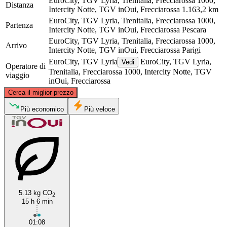
EuroCity, TGV Lyria, Trenitalia, Frecciarossa 1000,
Distanza
Intercity Notte, TGV inOui, Frecciarossa
1.163,2 km
EuroCity, TGV Lyria, Trenitalia, Frecciarossa 1000,
Partenza
Intercity Notte, TGV inOui, Frecciarossa
Pescara
EuroCity, TGV Lyria, Trenitalia, Frecciarossa 1000,
Arrivo
Intercity Notte, TGV inOui, Frecciarossa
Parigi
EuroCity, TGV Lyria
EuroCity, TGV Lyria,
Vedi
Operatore di
Trenitalia, Frecciarossa 1000, Intercity Notte, TGV
viaggio
inOui, Frecciarossa
©
CARTO
, ©
OpenStreetMap
contributors
Cerca il miglior prezzo
Paris
Più economico
Più veloce
5.13 kg CO
2
15 h 6 min
Pescara
01:08