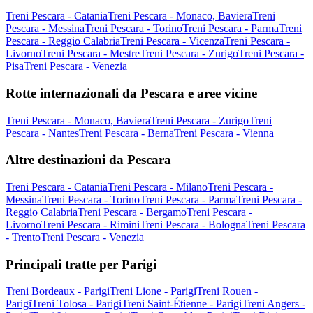
Treni Pescara - Catania
Treni Pescara - Monaco, Baviera
Treni
Pescara - Messina
Treni Pescara - Torino
Treni Pescara - Parma
Treni
Pescara - Reggio Calabria
Treni Pescara - Vicenza
Treni Pescara -
Livorno
Treni Pescara - Mestre
Treni Pescara - Zurigo
Treni Pescara -
Pisa
Treni Pescara - Venezia
Rotte internazionali da Pescara e aree vicine
Treni Pescara - Monaco, Baviera
Treni Pescara - Zurigo
Treni
Pescara - Nantes
Treni Pescara - Berna
Treni Pescara - Vienna
Altre destinazioni da Pescara
Treni Pescara - Catania
Treni Pescara - Milano
Treni Pescara -
Messina
Treni Pescara - Torino
Treni Pescara - Parma
Treni Pescara -
Reggio Calabria
Treni Pescara - Bergamo
Treni Pescara -
Livorno
Treni Pescara - Rimini
Treni Pescara - Bologna
Treni Pescara
- Trento
Treni Pescara - Venezia
Principali tratte per Parigi
Treni Bordeaux - Parigi
Treni Lione - Parigi
Treni Rouen -
Parigi
Treni Tolosa - Parigi
Treni Saint-Étienne - Parigi
Treni Angers -